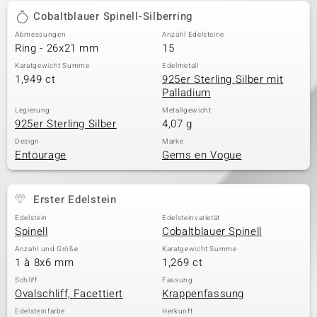
Cobaltblauer Spinell-Silberring
Abmessungen
Anzahl Edelsteine
Ring - 26x21 mm
15
Karatgewicht Summe
Edelmetall
1,949 ct
925er Sterling Silber mit
Palladium
Legierung
Metallgewicht
925er Sterling Silber
4,07 g
Design
Marke
Entourage
Gems en Vogue
Erster Edelstein
Edelstein
Edelsteinvarietät
Spinell
Cobaltblauer Spinell
Anzahl und Größe
Karatgewicht Summe
1 à 8x6 mm
1,269 ct
Schliff
Fassung
Ovalschliff, Facettiert
Krappenfassung
Edelsteinfarbe
Herkunft