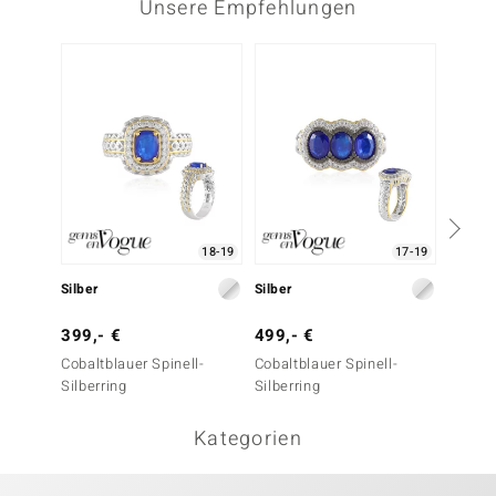
Unsere Empfehlungen
18-19
17-19
Silber
Silber
Silber
399,- €
499,- €
399,-
Cobaltblauer Spinell-
Cobaltblauer Spinell-
Tansani
Silberring
Silberring
Kategorien