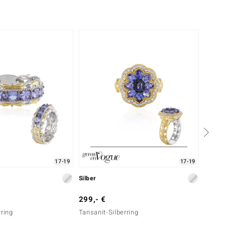
17-19
17-19
Silber
Silber
299,- €
299,-
rring
Tansanit-Silberring
Tansan