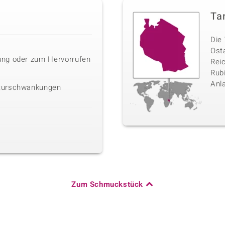
Ta
Die 
Ost
ng oder zum Hervorrufen
Rei
Rubi
Anl
turschwankungen
Zum Schmuckstück