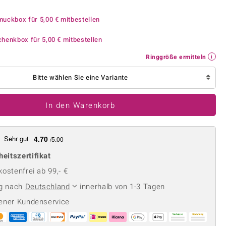
Perle
Ringgröße ermitteln
lith
Spinell
muckbox für
5,00 €
mitbestellen
in
Zirkon
chenkbox für
5,00 €
mitbestellen
Ringgröße ermitteln
Gelb
Bitte wählen Sie eine Variante
In den Warenkorb
Sehr gut
4.70
/5.00
heitszertifikat
ostenfrei ab 99,- €
ng nach
Deutschland
innerhalb von 1-3 Tagen
ener Kundenservice