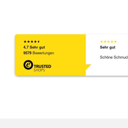
★
★
★
★
★
★
★
★
★
★
4,7
Sehr gut
Sehr gut
9579
Bewertungen
Schöne Schmuck,