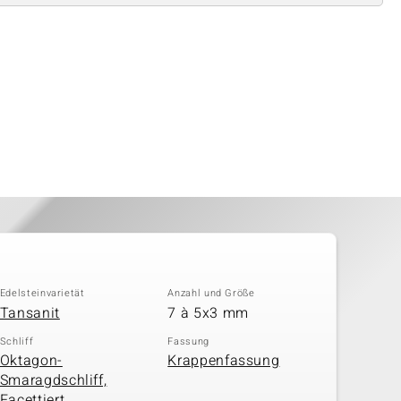
Edelsteinvarietät
Anzahl und Größe
Tansanit
7 à 5x3 mm
Schliff
Fassung
Oktagon-
Krappenfassung
Smaragdschliff,
Facettiert