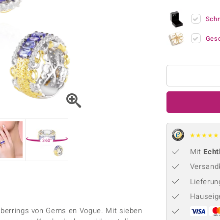
Onyx
Peridot
ns
♦ Silberhalsketten
TPC
Rhodolith
Spektro
Sch
k
♦ Silberohrringe
Trends & Classics
Türkis
Turmal
♦ Silberanhänger
Vitale Minerale
Ges
n
Platinschmuck
Blau
Grün
★
★
★
★
★
360°
Mit
Echt
Versandk
Lieferu
Hauseig
ilberrings von Gems en Vogue. Mit sieben