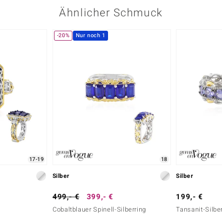
Ähnlicher Schmuck
-20%
Nur noch 1
17-19
18
Silber
Silber
499,- €
399,- €
199,- €
Cobaltblauer Spinell-Silberring
Tansanit-Silbe