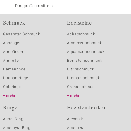
Ringgröße ermitteln
Schmuck
Edelsteine
Gesamter Schmuck
Achatschmuck
Anhänger
Amethystschmuck
Armbänder
Aquamarinschmuck
Armreife
Bernsteinschmuck
Damenringe
Citrinschmuck
Diamantringe
Diamantschmuck
Goldringe
Granatschmuck
mehr
mehr
Ringe
Edelsteinlexikon
Achat Ring
Alexandrit
Amethyst Ring
Amethyst