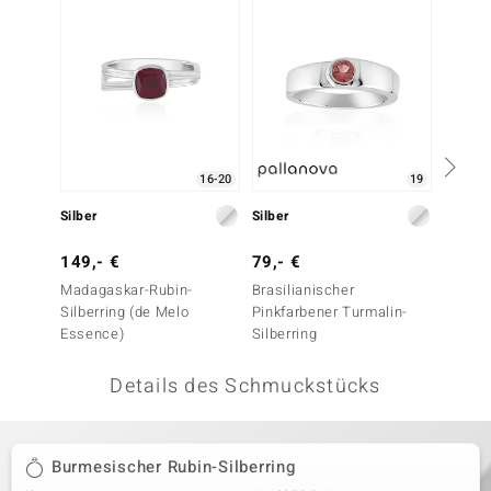
 JUWELO
remonti
uca
no Collection
16-20
19
ENTS BY DE MELO
Silber
Silber
Silber
va
149,- €
79,- €
149,-
Madagaskar-Rubin-
Brasilianischer
Madaga
otenier
Silberring (de Melo
Pinkfarbener Turmalin-
Silberr
Essence)
Silberring
 1894 Collection
Details des Schmuckstücks
ana
Burmesischer Rubin-Silberring