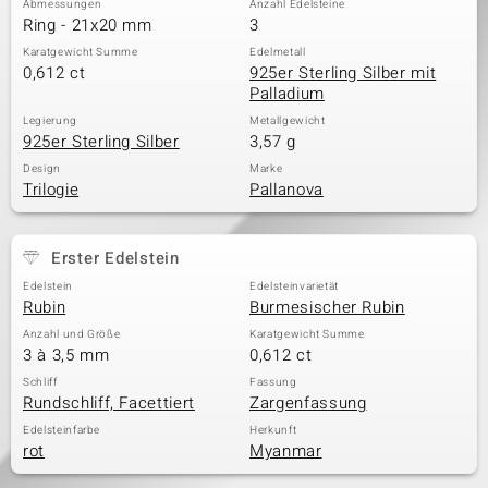
Abmessungen
Anzahl Edelsteine
Ring - 21x20 mm
3
Karatgewicht Summe
Edelmetall
0,612 ct
925er Sterling Silber mit
& Classics
Palladium
Minerale
Legierung
Metallgewicht
925er Sterling Silber
3,57 g
Design
Marke
Trilogie
Pallanova
Erster Edelstein
Edelstein
Edelsteinvarietät
Rubin
Burmesischer Rubin
Anzahl und Größe
Karatgewicht Summe
3 à 3,5 mm
0,612 ct
Schliff
Fassung
Rundschliff, Facettiert
Zargenfassung
Edelsteinfarbe
Herkunft
rot
Myanmar