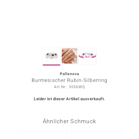
ors Edition
ana
Prince Designs
360°
o
Chic
Pallanova
Burmesischer Rubin-Silberring
insell
Art.Nr.: 3036WQ
n Vogue
Leider ist dieser Artikel ausverkauft.
 Show
Ähnlicher Schmuck
o Paraíso
Classics