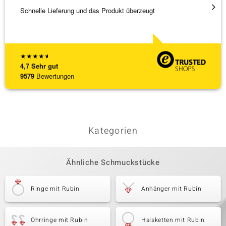
Schnelle Lieferung und das Produkt überzeugt
Immer 
★
★
★
★
★
4,7
Sehr gut
9579
Bewertungen
Kategorien
Ähnliche Schmuckstücke
Ringe mit Rubin
Anhänger mit Rubin
Ohrringe mit Rubin
Halsketten mit Rubin