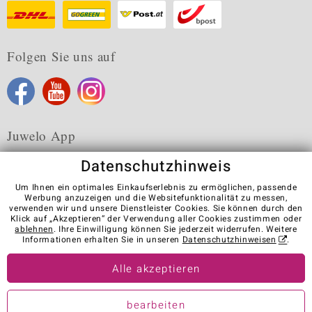
Folgen Sie uns auf
Juwelo App
Datenschutzhinweis
Um Ihnen ein optimales Einkaufserlebnis zu ermöglichen, passende
Werbung anzuzeigen und die Websitefunktionalität zu messen,
verwenden wir und unsere Dienstleister Cookies. Sie können durch den
Karriere
AGB
Datenschutz
Cookies
Impressum
Klick auf „Akzeptieren“ der Verwendung aller Cookies zustimmen oder
Kontakt
Vertrag widerrufen
ablehnen
. Ihre Einwilligung können Sie jederzeit widerrufen. Weitere
Informationen erhalten Sie in unseren
Datenschutzhinweisen
.
Visit our stores in other countries:
Alle akzeptieren
© Juwelo Deutschland GmbH (ein Tochterunternehmen der elumeo
bearbeiten