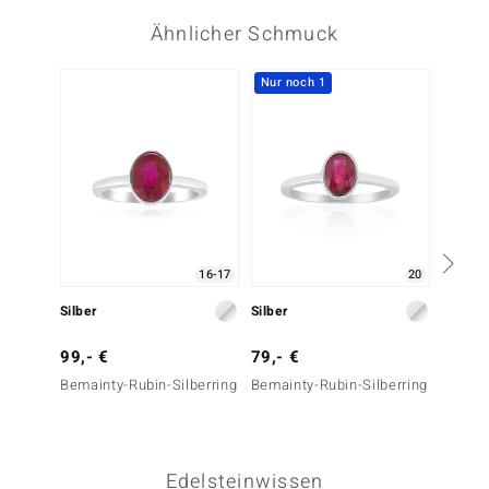
Ähnlicher Schmuck
Nur noch 1
16-17
20
Silber
Silber
Silber
99,- €
79,- €
149,-
Bemainty-Rubin-Silberring
Bemainty-Rubin-Silberring
Pinkfa
Saphir-
Essenc
Edelsteinwissen