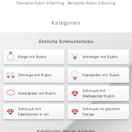
Tansania-Rubin-Silberring
Bemainty-Rubin-Silberring
Bemain
Kategorien
Ähnliche Schmuckstücke
Ringe mit Rubin
Anhänger mit Rubin
Ohrringe mit Rubin
Halsketten mit Rubin
Schmuck mit
Armbänder mit Rubin
Madagaskar-Rubin
Schmuck mit
Schmuck im gleichen
Edelsteinen in rot
Design
Kategorien dieses Artikels