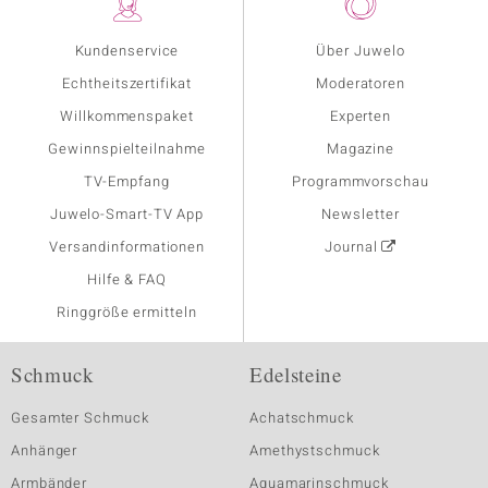
Kundenservice
Über Juwelo
Echtheitszertifikat
Moderatoren
Willkommenspaket
Experten
Gewinnspielteilnahme
Magazine
TV-Empfang
Programmvorschau
Juwelo-Smart-TV App
Newsletter
Versandinformationen
Journal
Hilfe & FAQ
Ringgröße ermitteln
Schmuck
Edelsteine
Gesamter Schmuck
Achatschmuck
Anhänger
Amethystschmuck
Armbänder
Aquamarinschmuck