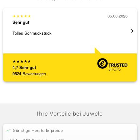
★
★
★
★
★
05.08.2026
★
★
★
Sehr gut
Sehr g
Tolles Schmuckstück
Ich ha
werden
[ weite
★
★
★
★
★
4,7
Sehr gut
9524
Bewertungen
Ihre Vorteile bei Juwelo
Günstige Herstellerpreise