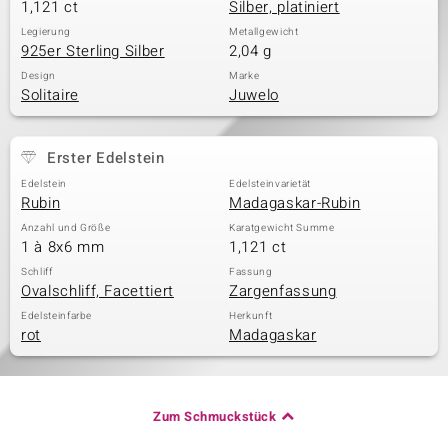
1,121 ct
Silber, platiniert
Legierung
Metallgewicht
925er Sterling Silber
2,04 g
Design
Marke
Solitaire
Juwelo
Erster Edelstein
Edelstein
Edelsteinvarietät
Rubin
Madagaskar-Rubin
Anzahl und Größe
Karatgewicht Summe
1 à 8x6 mm
1,121 ct
Schliff
Fassung
Ovalschliff, Facettiert
Zargenfassung
Edelsteinfarbe
Herkunft
rot
Madagaskar
Zum Schmuckstück