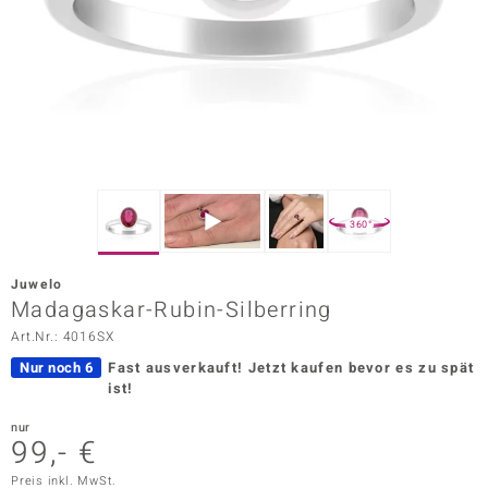
ors Edition
ana
Prince Designs
o
360°
Chic
Juwelo
insell
Madagaskar-Rubin-Silberring
Art.Nr.: 4016SX
n Vogue
Nur noch 6
Fast ausverkauft!
Jetzt kaufen bevor es zu spät
 Show
ist!
o Paraíso
nur
99,- €
Classics
Preis inkl. MwSt.