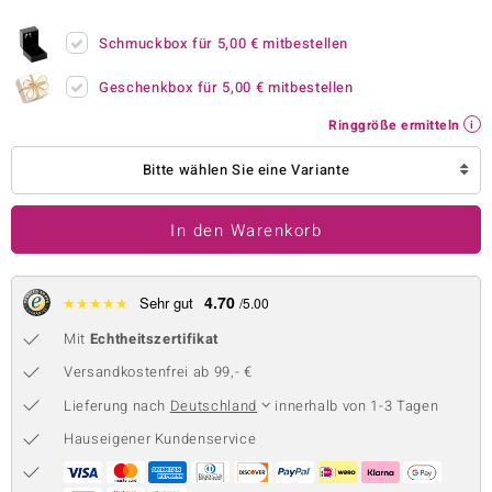
 JUWELO
Schmuckbox für
5,00 €
mitbestellen
remonti
Geschenkbox für
5,00 €
mitbestellen
uca
Ringgröße ermitteln
no Collection
Bitte wählen Sie eine Variante
ENTS BY DE MELO
In den Warenkorb
va
otenier
4.70
★
★
★
★
★
Sehr gut
/5.00
Mit
Echtheitszertifikat
 1894 Collection
Versandkostenfrei ab 99,- €
Lieferung nach
Deutschland
innerhalb von 1-3 Tagen
ana
Hauseigener Kundenservice