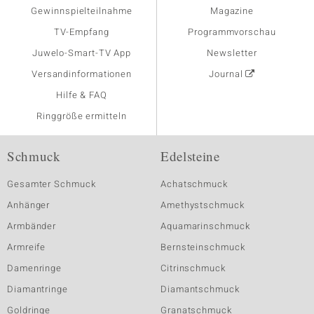
Gewinnspielteilnahme
Magazine
TV-Empfang
Programmvorschau
Juwelo-Smart-TV App
Newsletter
Versandinformationen
Journal
Hilfe & FAQ
Ringgröße ermitteln
Schmuck
Edelsteine
Gesamter Schmuck
Achatschmuck
Anhänger
Amethystschmuck
Armbänder
Aquamarinschmuck
Armreife
Bernsteinschmuck
Damenringe
Citrinschmuck
Diamantringe
Diamantschmuck
Goldringe
Granatschmuck