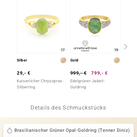
 JUWELO
remonti
uca
no Collection
17
19
ENTS BY DE MELO
Silber
Gold
Gold
va
29,- €
999,- €
799,- €
499,-
Kaiserlicher Chrysopras-
Edelgrüner Jadeit-
Brasil
otenier
Silberring
Goldring
Opal-G
Diniz)
 1894 Collection
Details des Schmuckstücks
ana
Brasilianischer Grüner Opal-Goldring (Tenner Diniz)