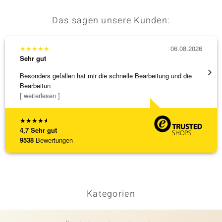
Das sagen unsere Kunden:
★
★
★
★
★
06.08.2026
★
★
★
Sehr gut
Sehr g
Besonders gefallen hat mir die schnelle Bearbeitung und die
Bin ja
Bearbeitun
[ weiterlesen ]
★
★
★
★
★
4,7
Sehr gut
9538
Bewertungen
Kategorien