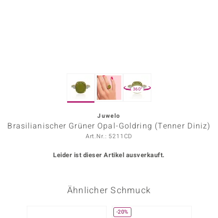
ors Edition
ana
Prince Designs
360°
o
Chic
Juwelo
Brasilianischer Grüner Opal-Goldring (Tenner Diniz)
insell
Art.Nr.: 5211CD
n Vogue
Leider ist dieser Artikel ausverkauft.
 Show
Ähnlicher Schmuck
o Paraíso
Classics
-20%
-40%