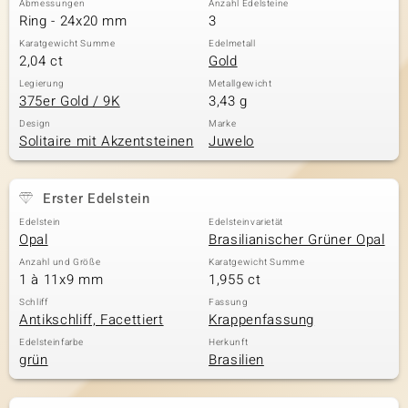
Abmessungen
Anzahl Edelsteine
Ring - 24x20 mm
3
Karatgewicht Summe
Edelmetall
2,04 ct
Gold
& Classics
Legierung
Metallgewicht
375er Gold / 9K
3,43 g
Minerale
Design
Marke
Solitaire mit Akzentsteinen
Juwelo
Erster Edelstein
Edelstein
Edelsteinvarietät
Opal
Brasilianischer Grüner Opal
Anzahl und Größe
Karatgewicht Summe
1 à 11x9 mm
1,955 ct
Schliff
Fassung
Antikschliff, Facettiert
Krappenfassung
Edelsteinfarbe
Herkunft
grün
Brasilien