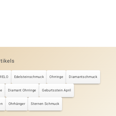
tikels
UWELO
Edelsteinschmuck
Ohrringe
Diamantschmuck
ge
Diamant Ohrringe
Geburtsstein April
en
Ohrhänger
Sternen Schmuck