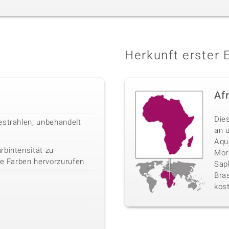
Herkunft erster 
Af
Die
estrahlen; unbehandelt
an 
Aqu
rbintensität zu
Morg
ge Farben hervorzurufen
Sap
Bras
kos