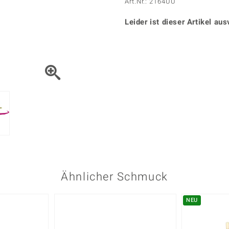
Onyx
Peridot
Art.Nr.: 2164UU
ns
♦ Silberhalsketten
TPC
Rhodolith
Spektro
k
♦ Silberohrringe
Leider ist dieser Artikel aus
Trends & Classics
Türkis
Turmal
♦ Silberanhänger
Vitale Minerale
n
Platinschmuck
Blau
Grün
Ähnlicher Schmuck
NEU