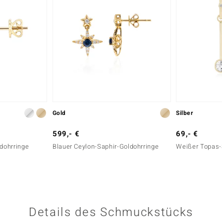
Gold
Silber
599,- €
69,- €
ldohrringe
Blauer Ceylon-Saphir-Goldohrringe
Weißer Topas-S
Details des Schmuckstücks