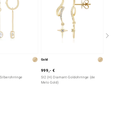
Gold
Gold
999,- €
3.499
ilberohrringe
SI2 (H) Diamant-Goldohrringe (de
IF (D) 
Melo Gold)