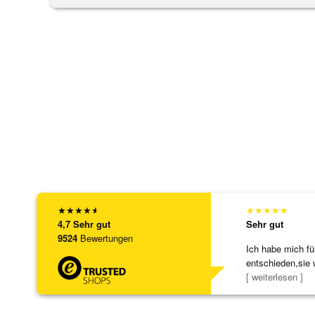
★
★
★
★
★
★
★
★
★
★
4,7
Sehr gut
Sehr gut
9524
Bewertungen
Ich habe mich fü
entschieden,sie 
[ weiterlesen ]