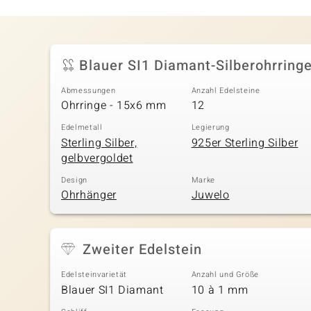
Blauer SI1 Diamant-Silberohrring
Abmessungen
Anzahl Edelsteine
Ohrringe - 15x6 mm
12
Edelmetall
Legierung
Sterling Silber,
925er Sterling Silber
gelbvergoldet
Design
Marke
Ohrhänger
Juwelo
Zweiter Edelstein
Edelsteinvarietät
Anzahl und Größe
Blauer SI1 Diamant
10 à 1 mm