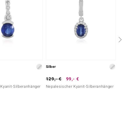
Silber
Silber
129,- €
99,- €
129,-
 Kyanit-Silberanhänger
Nepalesischer Kyanit-Silberanhänger
Blauer