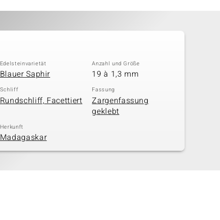
Edelsteinvarietät
Anzahl und Größe
Blauer Saphir
19 à 1,3 mm
Schliff
Fassung
Rundschliff, Facettiert
Zargenfassung
geklebt
Herkunft
Madagaskar