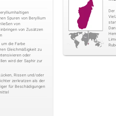
Der 
erylliumhaltigen
Vie
nen Spuren von Beryllium
sta
hließen von
Danb
inbringen von Zusätzen
Hemi
en
Limo
 um die Farbe
Rube
ren Gleichmäßigkeit zu
ntensivieren oder
llen wird der Saphir zur
Lücken, Rissen und/oder
chter zerkratzen als der
liger für Beschädigungen
ittel