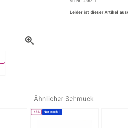
Onyx
Peridot
Art.Nr.: 4363LT
ns
♦ Silberhalsketten
TPC
Rhodolith
Spektro
k
♦ Silberohrringe
Leider ist dieser Artikel aus
Trends & Classics
Türkis
Turmal
♦ Silberanhänger
Vitale Minerale
n
Platinschmuck
Blau
Grün
Ähnlicher Schmuck
-43%
Nur noch 1