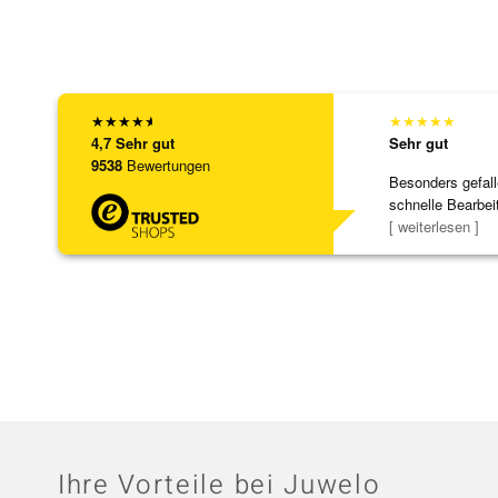
★
★
★
★
★
★
★
★
★
★
4,7
Sehr gut
Sehr gut
9538
Bewertungen
Besonders gefall
schnelle Bearbei
Bearbeitun
[ weiterlesen ]
Ihre Vorteile bei Juwelo