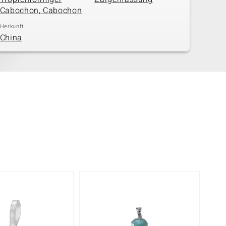
Cabochon, Cabochon
Herkunft
China
Nur n