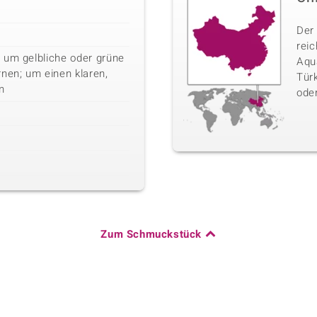
Der
rei
 um gelbliche oder grüne
Aqua
nen; um einen klaren,
Türk
n
oder
Zum Schmuckstück