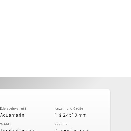
Edelsteinvarietät
Anzahl und Größe
Aquamarin
1 à 24x18 mm
Schliff
Fassung
Tropfenförmiger
Zargenfassung