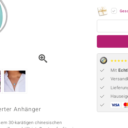
Onyx
Peridot
ns
♦ Silberhalsketten
TPC
Rhodolith
Spektro
Ges
k
♦ Silberohrringe
Trends & Classics
Türkis
Turmal
♦ Silberanhänger
Vitale Minerale
n
Platinschmuck
Blau
Grün
★
★
★
★
★
Mit
Echt
Versandk
Lieferu
Hauseig
erter Anhänger
sem 30-karätigen chinesischen