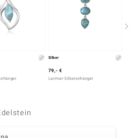
Silber
Silber
79,- €
39,- 
ranhänger
Larimar-Silberanhänger
Grüner
Edelstein
ina