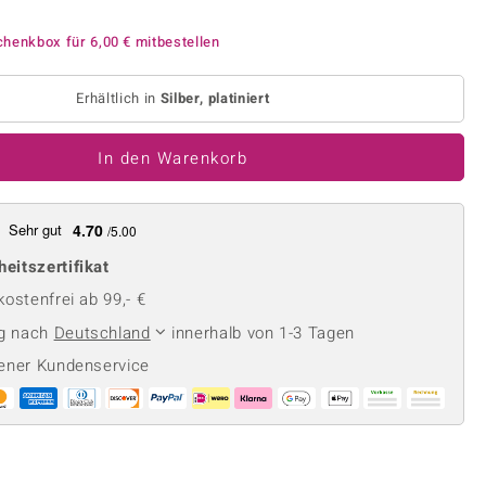
Perle
Ringgröße ermitteln
lith
Spinell
chenkbox für
6,00 €
mitbestellen
in
Zirkon
Erhältlich in
Silber, platiniert
Gelb
In den Warenkorb
Sehr gut
4.70
/5.00
heitszertifikat
ostenfrei ab 99,- €
ng nach
Deutschland
innerhalb von 1-3 Tagen
ener Kundenservice