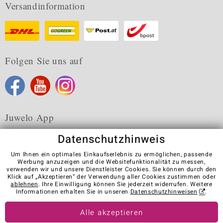
Versandinformation
Folgen Sie uns auf
Juwelo App
Datenschutzhinweis
Um Ihnen ein optimales Einkaufserlebnis zu ermöglichen, passende
Werbung anzuzeigen und die Websitefunktionalität zu messen,
verwenden wir und unsere Dienstleister Cookies. Sie können durch den
Karriere
AGB
Datenschutz
Cookies
Impressum
Klick auf „Akzeptieren“ der Verwendung aller Cookies zustimmen oder
Kontakt
Vertrag widerrufen
ablehnen
. Ihre Einwilligung können Sie jederzeit widerrufen. Weitere
Informationen erhalten Sie in unseren
Datenschutzhinweisen
.
Visit our stores in other countries:
Alle akzeptieren