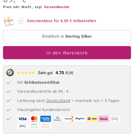
Preis inkl. MwSt., zzgl.
Versandkosten
 JUWELO
remonti
Geschenkbox für
6,00 €
mitbestellen
uca
Erhältlich in
Sterling Silber
no Collection
In den Warenkorb
ENTS BY DE MELO
va
4.70
★
★
★
★
★
Sehr gut
/5.00
otenier
Mit
Echtheitszertifikat
Versandkostenfrei ab 99,- €
 1894 Collection
Lieferung nach
Deutschland
innerhalb von 1-3 Tagen
Hauseigener Kundenservice
ana