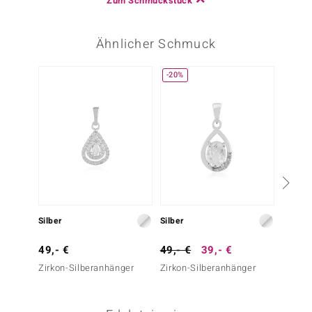
Zum Schmuckstück
Ähnlicher Schmuck
-20%
Silber
Silber
Silber
49,- €
49,- €
39,- €
299,-
Zirkon-Silberanhänger
Zirkon-Silberanhänger
Marrop
Silber