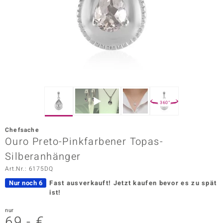
ors Edition
ana
Prince Designs
o
360°
Chic
Chefsache
insell
Ouro Preto-Pinkfarbener Topas-
Silberanhänger
n Vogue
Art.Nr.: 6175DQ
 Show
Nur noch 6
Fast ausverkauft!
Jetzt kaufen bevor es zu spät
ist!
o Paraíso
nur
Classics
69,- €