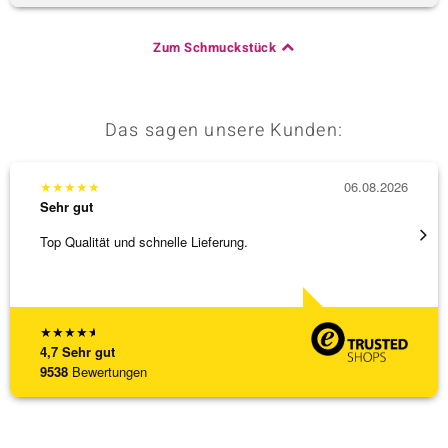
Zum Schmuckstück
Das sagen unsere Kunden:
★
★
★
★
★
06.08.2026
★
★
★
Sehr gut
Sehr g
Top Qualität und schnelle Lieferung.
Besond
Bearbe
[ weite
★
★
★
★
★
4,7
Sehr gut
9538
Bewertungen