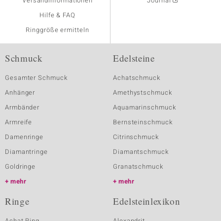
Versandinformationen
Journal
Hilfe & FAQ
Ringgröße ermitteln
Schmuck
Edelsteine
Gesamter Schmuck
Achatschmuck
Anhänger
Amethystschmuck
Armbänder
Aquamarinschmuck
Armreife
Bernsteinschmuck
Damenringe
Citrinschmuck
Diamantringe
Diamantschmuck
Goldringe
Granatschmuck
mehr
mehr
Ringe
Edelsteinlexikon
Achat Ring
Alexandrit