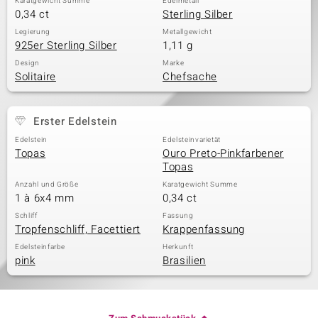
Karatgewicht Summe
Edelmetall
0,34 ct
Sterling Silber
Legierung
Metallgewicht
925er Sterling Silber
1,11 g
Design
Marke
Solitaire
Chefsache
Erster Edelstein
Edelstein
Edelsteinvarietät
Topas
Ouro Preto-Pinkfarbener
Topas
Anzahl und Größe
Karatgewicht Summe
1 à 6x4 mm
0,34 ct
Schliff
Fassung
Tropfenschliff, Facettiert
Krappenfassung
Edelsteinfarbe
Herkunft
pink
Brasilien