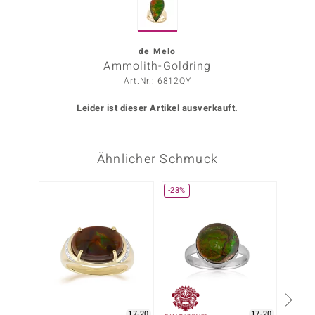
ors Edition
ana
de Melo
Ammolith-Goldring
Art.Nr.: 6812QY
Prince Designs
Leider ist dieser Artikel ausverkauft.
o
Ähnlicher Schmuck
Chic
insell
-23%
n Vogue
 Show
o Paraíso
Classics
17-20
17-20