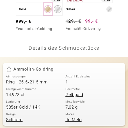
 JUWELO
Gold
Silber
Silber
remonti
129,- €
99,- €
149,-
999,- €
Ammolith-Silberring
Mezezo
Feuerachat-Goldring
uca
(de Me
no Collection
Details des Schmuckstücks
ENTS BY DE MELO
va
Ammolith-Goldring
Abmessungen
Anzahl Edelsteine
otenier
Ring - 25.5x21.5 mm
1
 1894 Collection
Karatgewicht Summe
Edelmetall
14,922 ct
Gelbgold
Legierung
Metallgewicht
585er Gold / 14K
7,02 g
ana
Design
Marke
Solitaire
de Melo