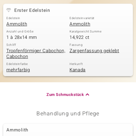
Erster Edelstein
Edelstein
Edelsteinvarietät
& Classics
Ammolith
Ammolith
Anzahl und Größe
Karatgewicht Summe
Minerale
1 à 28x14 mm
14,922 ct
Schliff
Fassung
Tropfenförmiger Cabochon,
Zargenfassung geklebt
Cabochon
Edelsteinfarbe
Herkunft
mehrfarbig
Kanada
Zum Schmuckstück
Behandlung und Pflege
Ammolith