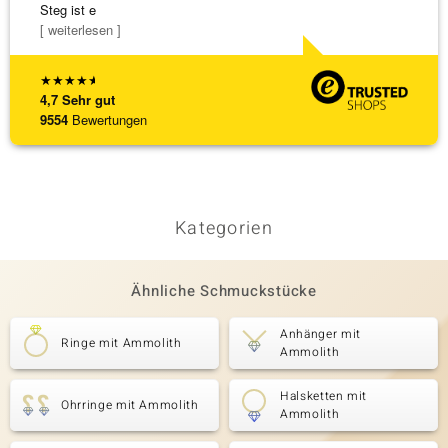
Steg ist e
Schmu
[ weiterlesen ]
[ weite
★
★
★
★
★
4,7
Sehr gut
9554
Bewertungen
Kategorien
Ähnliche Schmuckstücke
Anhänger mit
Ringe mit Ammolith
Ammolith
Halsketten mit
Ohrringe mit Ammolith
Ammolith