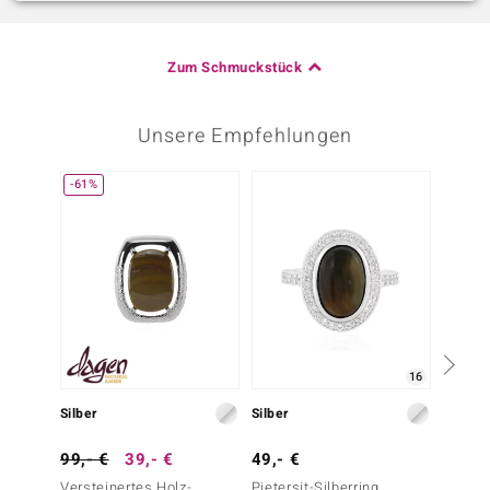
Zum Schmuckstück
Unsere Empfehlungen
-61%
-38%
16
Silber
Silber
Silber
99,- €
39,- €
49,- €
79,- 
Versteinertes Holz-
Pietersit-Silberring
Prärie