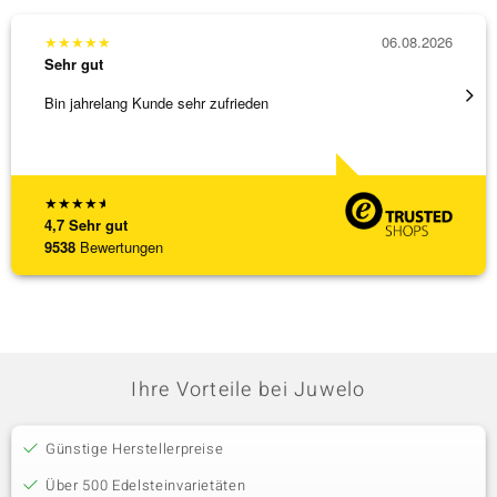
★
★
★
★
★
06.08.2026
★
★
★
Sehr gut
Sehr g
Bin jahrelang Kunde sehr zufrieden
Top Qu
★
★
★
★
★
4,7
Sehr gut
9538
Bewertungen
Ihre Vorteile bei Juwelo
Günstige Herstellerpreise
Über 500 Edelsteinvarietäten