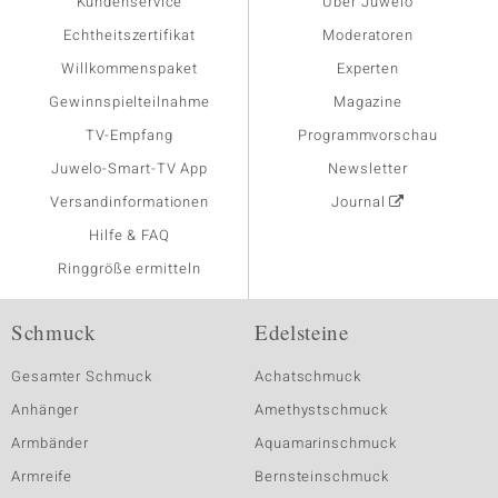
Kundenservice
Über Juwelo
Echtheitszertifikat
Moderatoren
Willkommenspaket
Experten
Gewinnspielteilnahme
Magazine
TV-Empfang
Programmvorschau
Juwelo-Smart-TV App
Newsletter
Versandinformationen
Journal
Hilfe & FAQ
Ringgröße ermitteln
Schmuck
Edelsteine
Gesamter Schmuck
Achatschmuck
Anhänger
Amethystschmuck
Armbänder
Aquamarinschmuck
Armreife
Bernsteinschmuck