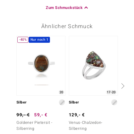
Zum Schmuckstück
Ähnlicher Schmuck
-40%
Nur noch 1
-43%
20
17-20
Silber
Silber
Silber
99,- €
59,- €
129,- €
699,-
Goldener Pietersit -
Venus-Chalzedon-
Mezezo
Silberring
Silberring