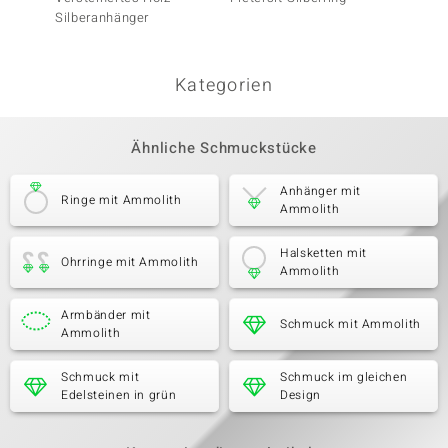
Silberanhänger
Silber
Kategorien
Ähnliche Schmuckstücke
Anhänger mit
Ringe mit Ammolith
Ammolith
Halsketten mit
Ohrringe mit Ammolith
Ammolith
Armbänder mit
Schmuck mit Ammolith
Ammolith
Schmuck mit
Schmuck im gleichen
Edelsteinen in grün
Design