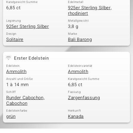
Karatgewicht Summe
Edelmetall
6,85 ct
925er Sterling Silber,
rhodiniert
Legierung
Metallgewicht
925er Sterling Silber
3,8 g
Design
Marke
Solitaire
Bali Barong
Erster Edelstein
Edelstein
Edelsteinvarietät
Ammolith
Ammolith
Anzahl und Größe
Karatgewicht Summe
1 à 14 mm
6,85 ct
Schliff
Fassung
Runder Cabochon,
Zargenfassung
Cabochon
Edelsteinfarbe
Herkunft
grün
Kanada