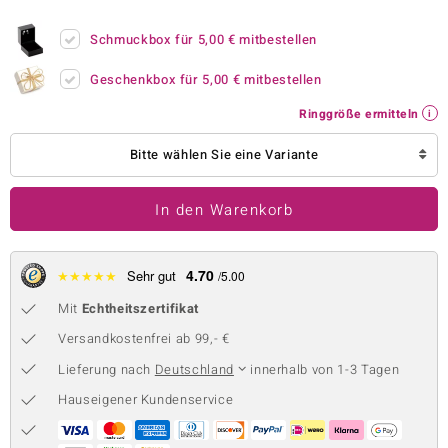
 JUWELO
Schmuckbox für
5,00 €
mitbestellen
remonti
Geschenkbox für
5,00 €
mitbestellen
uca
Ringgröße ermitteln
no Collection
Bitte wählen Sie eine Variante
ENTS BY DE MELO
In den Warenkorb
va
otenier
4.70
★
★
★
★
★
Sehr gut
/5.00
Mit
Echtheitszertifikat
 1894 Collection
Versandkostenfrei ab 99,- €
Lieferung nach
Deutschland
innerhalb von 1-3 Tagen
ana
Hauseigener Kundenservice