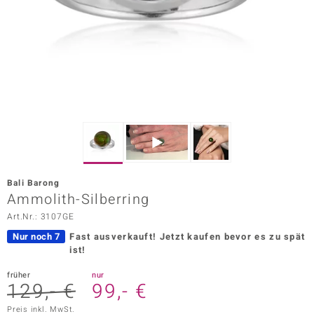
ors Edition
ana
Prince Designs
o
Chic
Bali Barong
insell
Ammolith-Silberring
Art.Nr.: 3107GE
n Vogue
Nur noch 7
Fast ausverkauft!
Jetzt kaufen bevor es zu spät
 Show
ist!
o Paraíso
früher
nur
129,- €
99,- €
Classics
Preis inkl. MwSt.