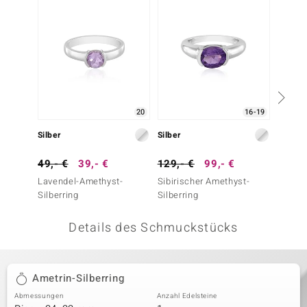
 JUWELO
remonti
uca
no Collection
20
16-19
ENTS BY DE MELO
Silber
Silber
Silber
va
49,- €
39,- €
129,- €
99,- €
99,- 
Lavendel-Amethyst-
Sibirischer Amethyst-
Tansani
otenier
Silberring
Silberring
 1894 Collection
Details des Schmuckstücks
ana
Ametrin-Silberring
Abmessungen
Anzahl Edelsteine