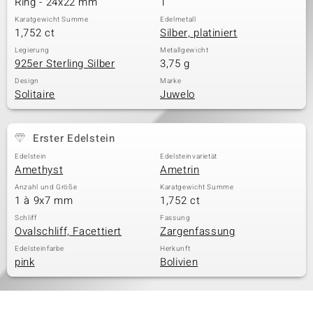
Ring - 24x22 mm
1
Karatgewicht Summe
Edelmetall
1,752 ct
Silber, platiniert
& Classics
Legierung
Metallgewicht
925er Sterling Silber
3,75 g
Minerale
Design
Marke
Solitaire
Juwelo
Erster Edelstein
Edelstein
Edelsteinvarietät
Amethyst
Ametrin
Anzahl und Größe
Karatgewicht Summe
1 à 9x7 mm
1,752 ct
Schliff
Fassung
Ovalschliff, Facettiert
Zargenfassung
Edelsteinfarbe
Herkunft
pink
Bolivien