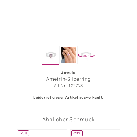
ors Edition
ana
Prince Designs
360°
o
Chic
Juwelo
Ametrin-Silberring
insell
Art.Nr.: 1227VS
n Vogue
Leider ist dieser Artikel ausverkauft.
 Show
Ähnlicher Schmuck
o Paraíso
Classics
-20%
-23%