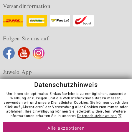
Versandinformation
Folgen Sie uns auf
Juwelo App
Datenschutzhinweis
Um Ihnen ein optimales Einkaufserlebnis zu ermöglichen, passende
Werbung anzuzeigen und die Websitefunktionalität zu messen,
verwenden wir und unsere Dienstleister Cookies. Sie können durch den
Karriere
AGB
Datenschutz
Cookies
Impressum
Klick auf „Akzeptieren“ der Verwendung aller Cookies zustimmen oder
Kontakt
Vertrag widerrufen
ablehnen
. Ihre Einwilligung können Sie jederzeit widerrufen. Weitere
Informationen erhalten Sie in unseren
Datenschutzhinweisen
.
Visit our stores in other countries:
Alle akzeptieren