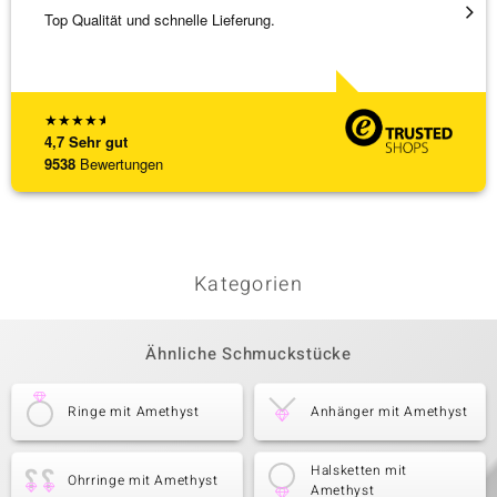
Top Qualität und schnelle Lieferung.
Schnel
★
★
★
★
★
4,7
Sehr gut
9538
Bewertungen
Kategorien
Ähnliche Schmuckstücke
Ringe mit Amethyst
Anhänger mit Amethyst
Halsketten mit
Ohrringe mit Amethyst
Amethyst