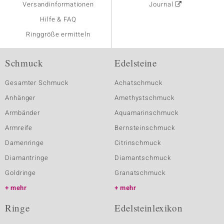
Versandinformationen
Journal
Hilfe & FAQ
Ringgröße ermitteln
Schmuck
Edelsteine
Gesamter Schmuck
Achatschmuck
Anhänger
Amethystschmuck
Armbänder
Aquamarinschmuck
Armreife
Bernsteinschmuck
Damenringe
Citrinschmuck
Diamantringe
Diamantschmuck
Goldringe
Granatschmuck
mehr
mehr
Ringe
Edelsteinlexikon