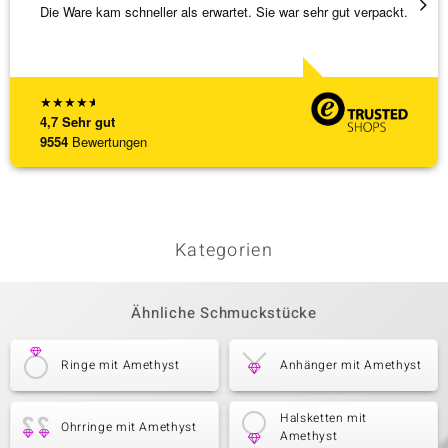
Die Ware kam schneller als erwartet. Sie war sehr gut verpackt.
Alles 
★
★
★
★
★
4,7
Sehr gut
9554
Bewertungen
Kategorien
Ähnliche Schmuckstücke
Ringe mit Amethyst
Anhänger mit Amethyst
Halsketten mit
Ohrringe mit Amethyst
Amethyst