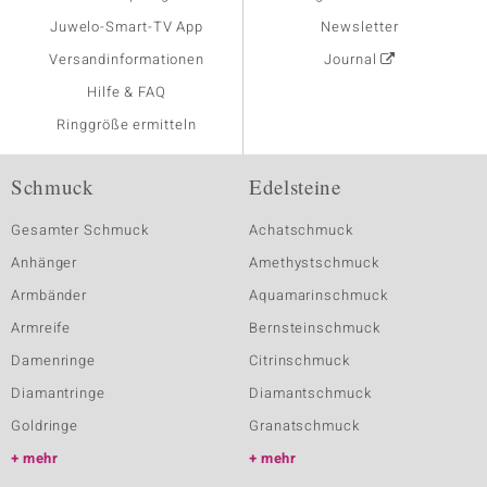
Juwelo-Smart-TV App
Newsletter
Versandinformationen
Journal
Hilfe & FAQ
Ringgröße ermitteln
Schmuck
Edelsteine
Gesamter Schmuck
Achatschmuck
Anhänger
Amethystschmuck
Armbänder
Aquamarinschmuck
Armreife
Bernsteinschmuck
Damenringe
Citrinschmuck
Diamantringe
Diamantschmuck
Goldringe
Granatschmuck
mehr
mehr