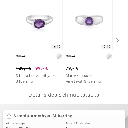
 JUWELO
remonti
uca
no Collection
16-19
17-19
ENTS BY DE MELO
Silber
Silber
Silber
va
129,- €
99,- €
79,- €
79,- 
Sibirischer Amethyst-
Marokkanischer
Azur-Q
otenier
Silberring
Amethyst-Silberring
 1894 Collection
Details des Schmuckstücks
ana
Sambia-Amethyst-Silberring
Abmessungen
Anzahl Edelsteine