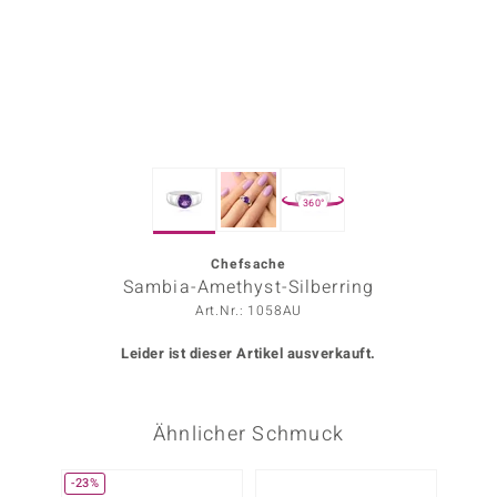
ors Edition
ana
Prince Designs
360°
o
Chic
Chefsache
Sambia-Amethyst-Silberring
insell
Art.Nr.: 1058AU
n Vogue
Leider ist dieser Artikel ausverkauft.
 Show
Ähnlicher Schmuck
o Paraíso
Classics
-23%
-25%