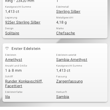
Ring - 23x20 mm
1
Karatgewicht Summe
Edelmetall
1,413 ct
Sterling Silber
& Classics
Legierung
Metallgewicht
925er Sterling Silber
4,18 g
Minerale
Design
Marke
Solitaire
Chefsache
Erster Edelstein
Edelstein
Edelsteinvarietät
Amethyst
Sambia-Amethyst
Anzahl und Größe
Karatgewicht Summe
1 à 8 mm
1,413 ct
Schliff
Fassung
Runder Konkavschliff,
Zargenfassung
Facettiert
Edelsteinfarbe
Herkunft
lila
Sambia