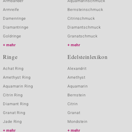
Armbänder
Aquamarinschmuck
Armreife
Bernsteinschmuck
Damenringe
Citrinschmuck
Diamantringe
Diamantschmuck
Goldringe
Granatschmuck
mehr
mehr
Ringe
Edelsteinlexikon
Achat Ring
Alexandrit
Amethyst Ring
Amethyst
Aquamarin Ring
Aquamarin
Citrin Ring
Bernstein
Diamant Ring
Citrin
Granat Ring
Granat
Jade Ring
Mondstein
mehr
mehr