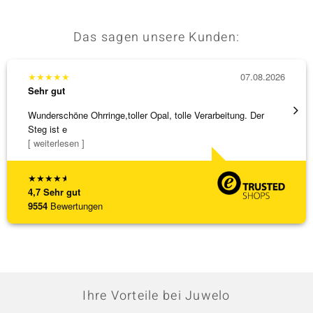
Das sagen unsere Kunden:
★
★
★
★
★
07.08.2026
★
★
★
Sehr gut
Sehr g
Wunderschöne Ohrringe,toller Opal, tolle Verarbeitung. Der
Die Wa
Steg ist e
[ weiterlesen ]
★
★
★
★
★
4,7
Sehr gut
9554
Bewertungen
Ihre Vorteile bei Juwelo