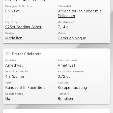
Kette ca. 45.5-50.5 cm
Karatgewicht Summe
Edelmetall
0,963 ct
925er Sterling Silber mit
Palladium
Legierung
Metallgewicht
925er Sterling Silber
7,14 g
Design
Marke
Medaillon
Gems en Vogue
Erster Edelstein
Edelstein
Edelsteinvarietät
Amethyst
Amethyst
Anzahl und Größe
Karatgewicht Summe
4 à 3,5 mm
0,72 ct
Schliff
Fassung
Rundschliff, Facettiert
Krappenfassung
Edelsteinfarbe
Herkunft
lila
Brasilien