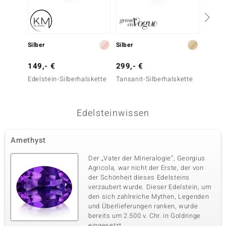
Silber
Silber
Silber
149,- €
299,- €
499,-
Edelstein-Silberhalskette
Tansanit-Silberhalskette
Kunzit-
Edelsteinwissen
Amethyst
Der „Vater der Mineralogie“, Georgius
Agricola, war nicht der Erste, der von
der Schönheit dieses Edelsteins
verzaubert wurde. Dieser Edelstein, um
den sich zahlreiche Mythen, Legenden
und Überlieferungen ranken, wurde
bereits um 2.500 v. Chr. in Goldringe
eingesetzt.