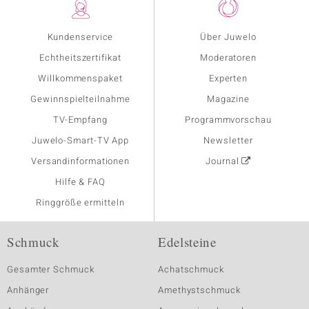
Kundenservice
Über Juwelo
Echtheitszertifikat
Moderatoren
Willkommenspaket
Experten
Gewinnspielteilnahme
Magazine
TV-Empfang
Programmvorschau
Juwelo-Smart-TV App
Newsletter
Versandinformationen
Journal
Hilfe & FAQ
Ringgröße ermitteln
Schmuck
Edelsteine
Gesamter Schmuck
Achatschmuck
Anhänger
Amethystschmuck