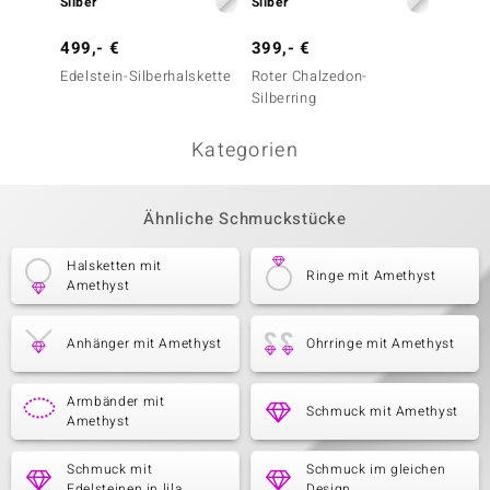
Silber
Silber
Silber
499,- €
399,- €
499,-
Edelstein-Silberhalskette
Roter Chalzedon-
Aquama
Silberring
Kategorien
Ähnliche Schmuckstücke
Halsketten mit
Ringe mit Amethyst
Amethyst
Anhänger mit Amethyst
Ohrringe mit Amethyst
Armbänder mit
Schmuck mit Amethyst
Amethyst
Schmuck mit
Schmuck im gleichen
Edelsteinen in lila
Design