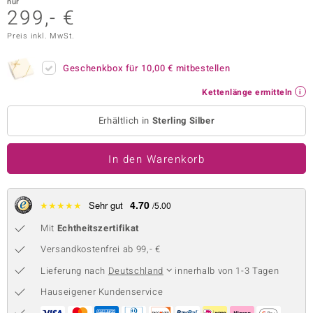
nur
299,- €
 JUWELO
Preis inkl. MwSt.
remonti
Geschenkbox für
10,00 €
mitbestellen
uca
Kettenlänge ermitteln
no Collection
Erhältlich in
Sterling Silber
ENTS BY DE MELO
In den Warenkorb
va
otenier
4.70
★
★
★
★
★
Sehr gut
/5.00
 1894 Collection
Mit
Echtheitszertifikat
Versandkostenfrei ab 99,- €
Lieferung nach
Deutschland
innerhalb von 1-3 Tagen
ana
Hauseigener Kundenservice