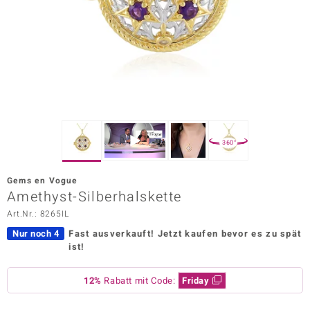
ors Edition
ana
Prince Designs
o
360°
Chic
Gems en Vogue
insell
Amethyst-Silberhalskette
Art.Nr.: 8265IL
n Vogue
Nur noch 4
Fast ausverkauft!
Jetzt kaufen bevor es zu spät
 Show
ist!
o Paraíso
12%
Rabatt mit Code:
Friday
Classics