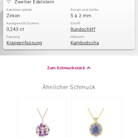
Zweiter Edelstein
Edelsteinvarietät
Anzahl und Größe
Zirkon
5 à 2 mm
Karatgewicht Summe
Schliff
0,243 ct
Rundschliff
Fassung
Herkunft
Krappenfassung
Kambodscha
Zum Schmuckstück
Ähnlicher Schmuck