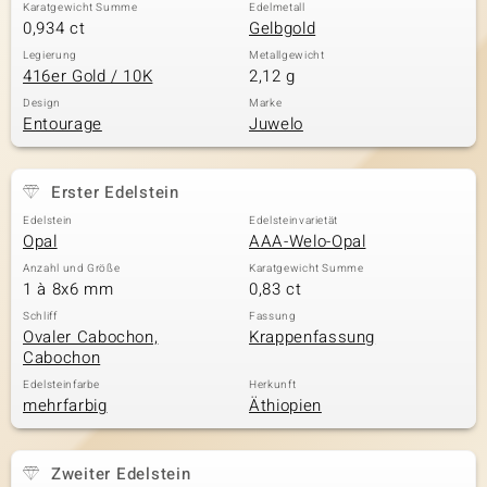
Karatgewicht Summe
Edelmetall
0,934 ct
Gelbgold
Legierung
Metallgewicht
416er Gold / 10K
2,12 g
Design
Marke
Entourage
Juwelo
Erster Edelstein
Edelstein
Edelsteinvarietät
Opal
AAA-Welo-Opal
Anzahl und Größe
Karatgewicht Summe
1 à 8x6 mm
0,83 ct
Schliff
Fassung
Ovaler Cabochon,
Krappenfassung
Cabochon
Edelsteinfarbe
Herkunft
mehrfarbig
Äthiopien
Zweiter Edelstein