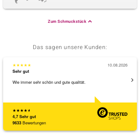
Zum Schmuckstück
Das sagen unsere Kunden:
★
★
★
★
★
10.08.2026
★
★
★
Sehr gut
Sehr g
Wie immer sehr schön und gute qualität.
Die be
kompe
[ weite
★
★
★
★
★
4,7
Sehr gut
9633
Bewertungen