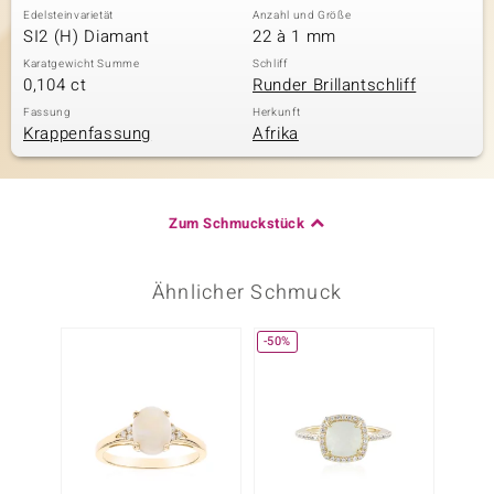
Edelsteinvarietät
Anzahl und Größe
SI2 (H) Diamant
22 à 1 mm
Karatgewicht Summe
Schliff
0,104 ct
Runder Brillantschliff
Fassung
Herkunft
Krappenfassung
Afrika
Zum Schmuckstück
Ähnlicher Schmuck
-50%
Nur n