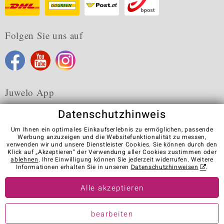
Folgen Sie uns auf
Juwelo App
Datenschutzhinweis
Um Ihnen ein optimales Einkaufserlebnis zu ermöglichen, passende
Werbung anzuzeigen und die Websitefunktionalität zu messen,
verwenden wir und unsere Dienstleister Cookies. Sie können durch den
Karriere
AGB
Datenschutz
Cookies
Impressum
Klick auf „Akzeptieren“ der Verwendung aller Cookies zustimmen oder
Kontakt
Vertrag widerrufen
ablehnen
. Ihre Einwilligung können Sie jederzeit widerrufen. Weitere
Informationen erhalten Sie in unseren
Datenschutzhinweisen
.
Visit our stores in other countries:
Alle akzeptieren
© Juwelo Deutschland GmbH (ein Tochterunternehmen der elumeo
bearbeiten
SE)