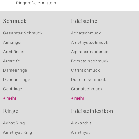
Ringgröße ermitteln
Schmuck
Edelsteine
Gesamter Schmuck
Achatschmuck
Anhänger
Amethystschmuck
Armbänder
Aquamarinschmuck
Armreife
Bernsteinschmuck
Damenringe
Citrinschmuck
Diamantringe
Diamantschmuck
Goldringe
Granatschmuck
mehr
mehr
Ringe
Edelsteinlexikon
Achat Ring
Alexandrit
Amethyst Ring
Amethyst