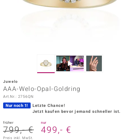
ors Edition
ana
Prince Designs
o
Chic
Juwelo
insell
AAA-Welo-Opal-Goldring
Art.Nr.: 2756QN
n Vogue
Nur noch 1!
Letzte Chance!
 Show
Jetzt kaufen bevor jemand schneller ist.
o Paraíso
früher
nur
799,- €
499,- €
Classics
Preis inkl. MwSt.