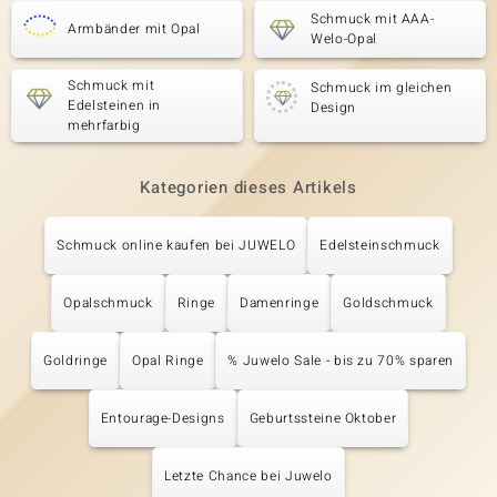
Schmuck mit AAA-
Armbänder mit Opal
Welo-Opal
Schmuck mit
Schmuck im gleichen
Edelsteinen in
Design
mehrfarbig
Kategorien dieses Artikels
Schmuck online kaufen bei JUWELO
Edelsteinschmuck
Opalschmuck
Ringe
Damenringe
Goldschmuck
Goldringe
Opal Ringe
% Juwelo Sale - bis zu 70% sparen
Entourage-Designs
Geburtssteine Oktober
Letzte Chance bei Juwelo