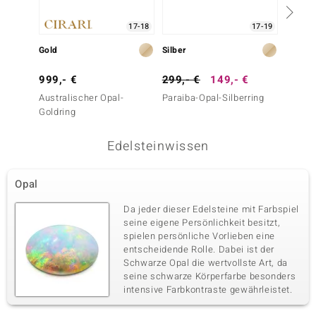
17-18
17-19
Gold
Silber
Silber
999,- €
299,- €
149,- €
79,- 
Australischer Opal-
Paraiba-Opal-Silberring
Weißer
Goldring
Edelsteinwissen
Opal
Da jeder dieser Edelsteine mit Farbspiel
seine eigene Persönlichkeit besitzt,
spielen persönliche Vorlieben eine
entscheidende Rolle. Dabei ist der
Schwarze Opal die wertvollste Art, da
seine schwarze Körperfarbe besonders
intensive Farbkontraste gewährleistet.