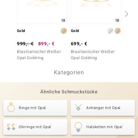
18
18
Gold
Gold
Gold
999,- €
899,- €
699,- €
699,-
Brasilianischer Weißer
Brasilianischer Weißer
Austra
Opal-Goldring
Opal-Goldring
Goldri
Kategorien
Ähnliche Schmuckstücke
Ringe mit Opal
Anhänger mit Opal
Ohrringe mit Opal
Halsketten mit Opal