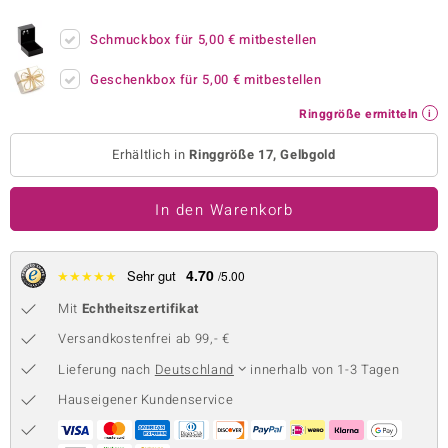
 JUWELO
Schmuckbox für
5,00 €
mitbestellen
remonti
Geschenkbox für
5,00 €
mitbestellen
uca
Ringgröße ermitteln
no Collection
Erhältlich in
Ringgröße 17, Gelbgold
ENTS BY DE MELO
In den Warenkorb
va
otenier
4.70
★
★
★
★
★
Sehr gut
/5.00
Mit
Echtheitszertifikat
 1894 Collection
Versandkostenfrei ab 99,- €
Lieferung nach
Deutschland
innerhalb von 1-3 Tagen
ana
Hauseigener Kundenservice