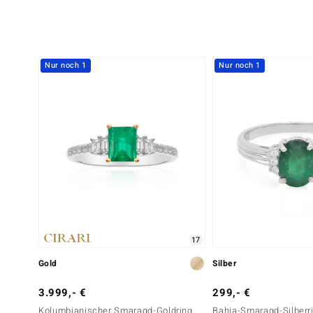
Nur noch 1
Nur noch 1
17
Gold
Silber
3.999,- €
299,- €
Kolumbianischer Smaragd-Goldring
Bahia-Smaragd-Silberr