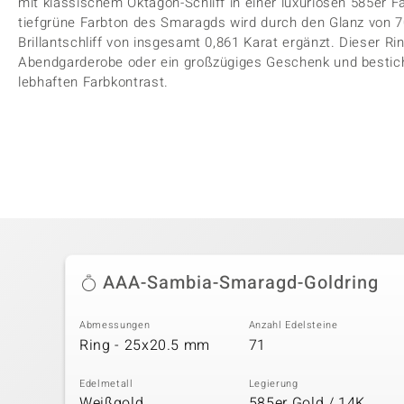
mit klassischem Oktagon-Schliff in einer luxuriösen 585er 
tiefgrüne Farbton des Smaragds wird durch den Glanz von 
Brillantschliff von insgesamt 0,861 Karat ergänzt. Dieser Rin
Abendgarderobe oder ein großzügiges Geschenk und bestich
lebhaften Farbkontrast.
AAA-Sambia-Smaragd-Goldring
Abmessungen
Anzahl Edelsteine
Ring - 25x20.5 mm
71
Edelmetall
Legierung
Weißgold
585er Gold / 14K