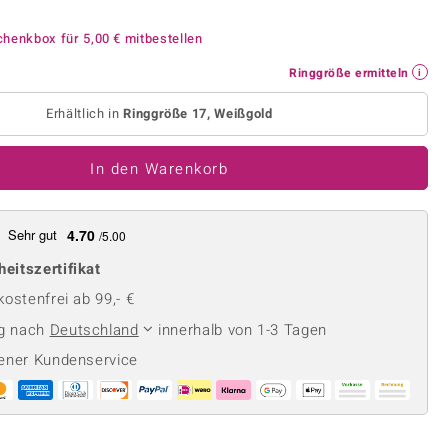
Perle
Ringgröße ermitteln
lith
Spinell
chenkbox für
5,00 €
mitbestellen
in
Zirkon
Ringgröße ermitteln
Erhältlich in
Ringgröße 17, Weißgold
Gelb
In den Warenkorb
Sehr gut
4.70
/5.00
heitszertifikat
ostenfrei ab 99,- €
ng nach
Deutschland
innerhalb von 1-3 Tagen
ener Kundenservice