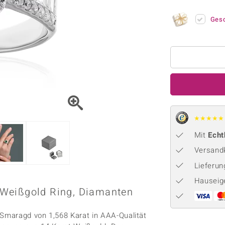
Onyx
Peridot
ns
♦ Silberhalsketten
TPC
Rhodolith
Spektro
Ges
k
♦ Silberohrringe
Trends & Classics
Türkis
Turmal
♦ Silberanhänger
Vitale Minerale
n
Platinschmuck
Blau
Grün
★
★
★
★
★
Mit
Echt
Versandk
Lieferu
Hauseig
 Weißgold Ring, Diamanten
Smaragd von 1,568 Karat in AAA-Qualität