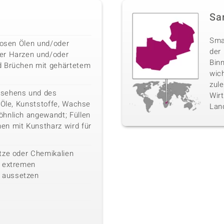
Sa
Sma
losen Ölen und/oder
der
er Harzen und/oder
Binn
d Brüchen mit gehärtetem
wich
zul
ssehens und des
Wirt
 Öle, Kunststoffe, Wachse
Lan
hnlich angewandt; Füllen
en mit Kunstharz wird für
tze oder Chemikalien
n extremen
 aussetzen