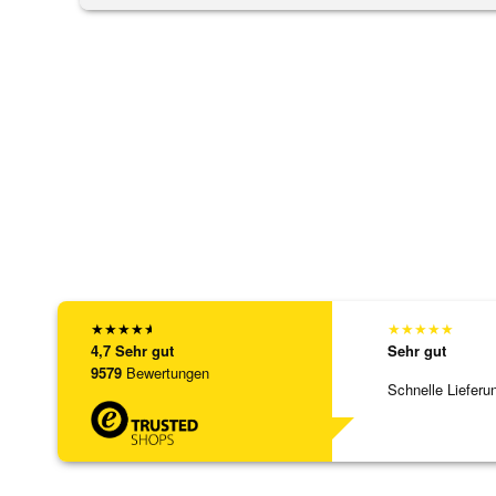
★
★
★
★
★
★
★
★
★
★
4,7
Sehr gut
Sehr gut
9579
Bewertungen
Schnelle Lieferu