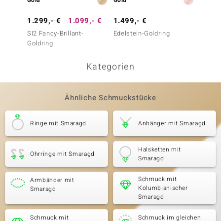
Gold
Gold
Gold
1.299,- €
1.099,- €
1.499,- €
2.499
SI2 Fancy-Brillant-
Edelstein-Goldring
I1 (I) 
Goldring
Kategorien
Ähnliche Schmuckstücke
Ringe mit Smaragd
Anhänger mit Smaragd
Halsketten mit
Ohrringe mit Smaragd
Smaragd
Schmuck mit
Armbänder mit
Kolumbianischer
Smaragd
Smaragd
Schmuck mit
Schmuck im gleichen