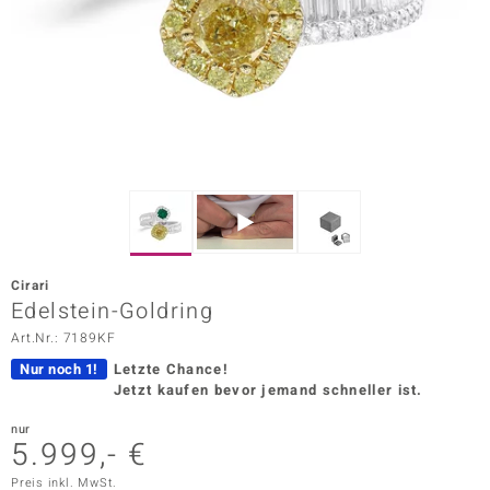
ors Edition
ana
Prince Designs
o
Chic
Cirari
insell
Edelstein-Goldring
Art.Nr.: 7189KF
n Vogue
Nur noch 1!
Letzte Chance!
 Show
Jetzt kaufen bevor jemand schneller ist.
o Paraíso
nur
5.999,- €
Classics
Preis inkl. MwSt.