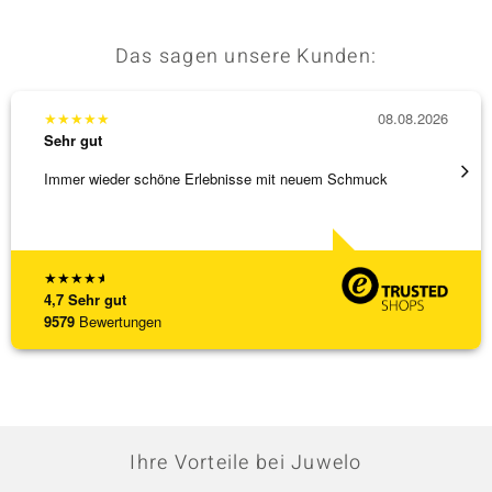
Das sagen unsere Kunden:
★
★
★
★
★
08.08.2026
★
★
★
Sehr gut
Sehr g
Immer wieder schöne Erlebnisse mit neuem Schmuck
Schöne
★
★
★
★
★
4,7
Sehr gut
9579
Bewertungen
Ihre Vorteile bei Juwelo