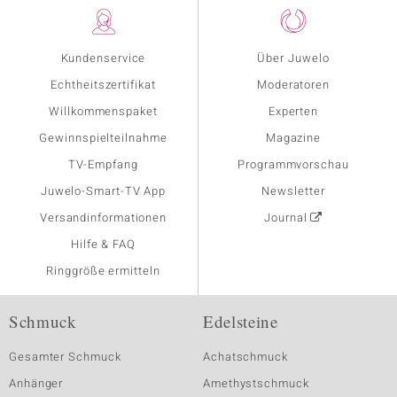
Kundenservice
Über Juwelo
Echtheitszertifikat
Moderatoren
Willkommenspaket
Experten
Gewinnspielteilnahme
Magazine
TV-Empfang
Programmvorschau
Juwelo-Smart-TV App
Newsletter
Versandinformationen
Journal
Hilfe & FAQ
Ringgröße ermitteln
Schmuck
Edelsteine
Gesamter Schmuck
Achatschmuck
Anhänger
Amethystschmuck