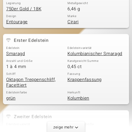
Legierung
Metallgewicht
750er Gold / 18K
6,46 g
Design
Marke
Entourage
Cirari
Erster Edelstein
Edelstein
Edelsteinvarietät
Smaragd
Kolumbianischer Smaragd
Anzahl und Größe
Karatgewicht Summe
1 à 4 mm
0,45 ct
Schliff
Fassung
Oktagon Treppenschliff,
Krappenfassung
Facettiert
Edelsteinfarbe
Herkunft
grün
Kolumbien
Zweiter Edelstein
Edelsteinvarietät
Anzahl und Größe
zeige mehr
Gelber SI2 Diamant
1 à 4 mm