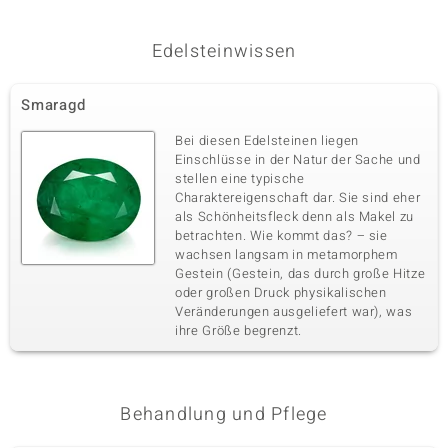
0,39 ct
Versch. Schliffe
Goldri
Fassung
Herkunft
Krappenfassung
Afrika
Edelsteinwissen
Smaragd
Fünfter Edelstein
Edelsteinvarietät
Anzahl und Größe
Bei diesen Edelsteinen liegen
Gelber SI2 Diamant
14 à versch. mm
Einschlüsse in der Natur der Sache und
stellen eine typische
Karatgewicht Summe
Schliff
0,13 ct
Runder Brillantschliff
Charaktereigenschaft dar. Sie sind eher
als Schönheitsfleck denn als Makel zu
Fassung
Herkunft
betrachten. Wie kommt das? – sie
Krappenfassung
Afrika
wachsen langsam in metamorphem
Gestein (Gestein, das durch große Hitze
oder großen Druck physikalischen
Veränderungen ausgeliefert war), was
ihre Größe begrenzt.
Behandlung und Pflege