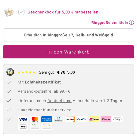
 JUWELO
Geschenkbox für
5,00 €
mitbestellen
remonti
Ringgröße ermitteln
uca
Erhältlich in
Ringgröße 17, Gelb- und Weißgold
no Collection
In den Warenkorb
ENTS BY DE MELO
va
4.70
★
★
★
★
★
Sehr gut
/5.00
Mit
Echtheitszertifikat
otenier
Versandkostenfrei ab 99,- €
 1894 Collection
Lieferung nach
Deutschland
innerhalb von 1-3 Tagen
Hauseigener Kundenservice
ana