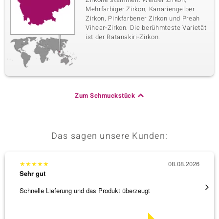
Mehrfarbiger Zirkon, Kanariengelber
Zirkon, Pinkfarbener Zirkon und Preah
Vihear-Zirkon. Die berühmteste Varietät
ist der Ratanakiri-Zirkon.
Zum Schmuckstück
Das sagen unsere Kunden:
★
★
★
★
★
08.08.2026
★
★
★
Sehr gut
Sehr g
Schnelle Lieferung und das Produkt überzeugt
Immer 