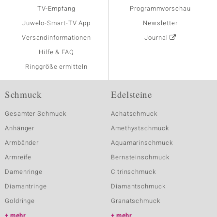
TV-Empfang
Programmvorschau
Juwelo-Smart-TV App
Newsletter
Versandinformationen
Journal
Hilfe & FAQ
Ringgröße ermitteln
Schmuck
Edelsteine
Gesamter Schmuck
Achatschmuck
Anhänger
Amethystschmuck
Armbänder
Aquamarinschmuck
Armreife
Bernsteinschmuck
Damenringe
Citrinschmuck
Diamantringe
Diamantschmuck
Goldringe
Granatschmuck
mehr
mehr