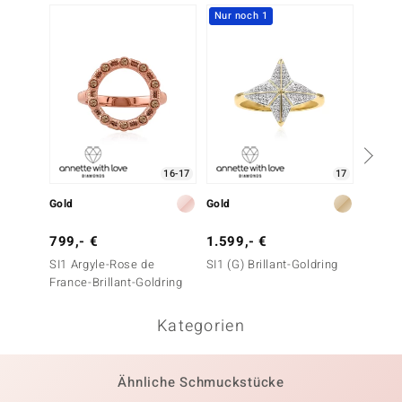
Nur noch 1
Nur n
16-17
17
Gold
Gold
Gold
799,- €
1.599,- €
1.499
SI1 Argyle-Rose de
SI1 (G) Brillant-Goldring
SI1 Ar
France-Brillant-Goldring
France-
Kategorien
Ähnliche Schmuckstücke