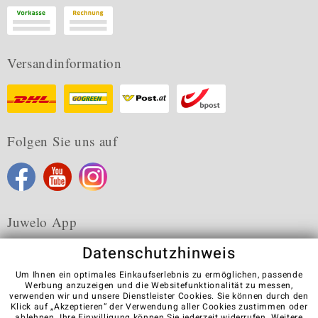
Versandinformation
Folgen Sie uns auf
Juwelo App
Datenschutzhinweis
Um Ihnen ein optimales Einkaufserlebnis zu ermöglichen, passende
Werbung anzuzeigen und die Websitefunktionalität zu messen,
verwenden wir und unsere Dienstleister Cookies. Sie können durch den
Karriere
AGB
Datenschutz
Cookies
Impressum
Klick auf „Akzeptieren“ der Verwendung aller Cookies zustimmen oder
Kontakt
Vertrag widerrufen
ablehnen
. Ihre Einwilligung können Sie jederzeit widerrufen. Weitere