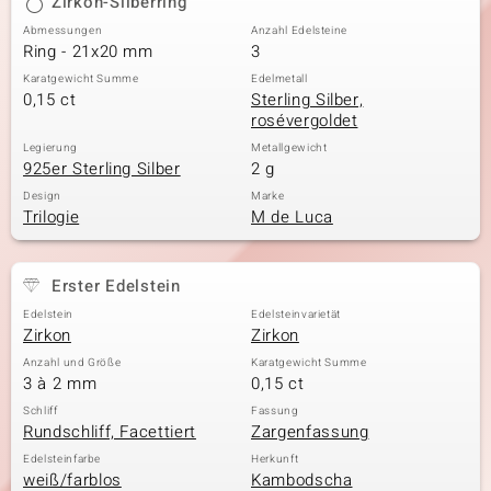
Zirkon-Silberring
Abmessungen
Anzahl Edelsteine
Ring - 21x20 mm
3
Karatgewicht Summe
Edelmetall
0,15 ct
Sterling Silber,
rosévergoldet
Legierung
Metallgewicht
925er Sterling Silber
2 g
Design
Marke
Trilogie
M de Luca
Erster Edelstein
Edelstein
Edelsteinvarietät
Zirkon
Zirkon
Anzahl und Größe
Karatgewicht Summe
3 à 2 mm
0,15 ct
Schliff
Fassung
Rundschliff, Facettiert
Zargenfassung
Edelsteinfarbe
Herkunft
weiß/farblos
Kambodscha