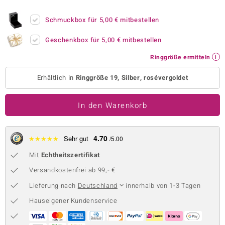
 JUWELO
Schmuckbox für
5,00 €
mitbestellen
remonti
Geschenkbox für
5,00 €
mitbestellen
uca
Ringgröße ermitteln
no Collection
Erhältlich in
Ringgröße 19, Silber, rosévergoldet
ENTS BY DE MELO
In den Warenkorb
va
otenier
4.70
★
★
★
★
★
Sehr gut
/5.00
Mit
Echtheitszertifikat
 1894 Collection
Versandkostenfrei ab 99,- €
Lieferung nach
Deutschland
innerhalb von 1-3 Tagen
ana
Hauseigener Kundenservice