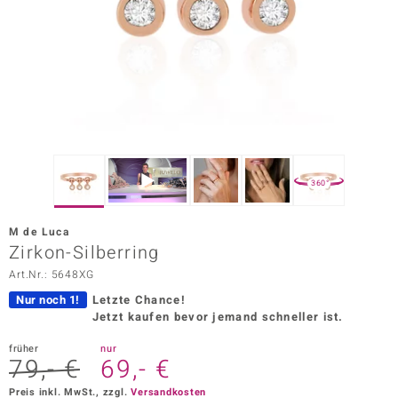
ors Edition
ana
Prince Designs
o
360°
Chic
M de Luca
insell
Zirkon-Silberring
Art.Nr.: 5648XG
n Vogue
Nur noch 1!
Letzte Chance!
 Show
Jetzt kaufen bevor jemand schneller ist.
o Paraíso
früher
nur
79,- €
69,- €
Classics
Preis inkl. MwSt., zzgl.
Versandkosten