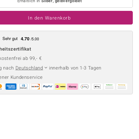
Perle
Erhältlich in
Silber, gelbvergoldet
Ringgröße ermitteln
lith
Spinell
In den Warenkorb
in
Zirkon
Sehr gut
4.70
/5.00
Gelb
heitszertifikat
ostenfrei ab 99,- €
ng nach
Deutschland
innerhalb von 1-3 Tagen
ener Kundenservice