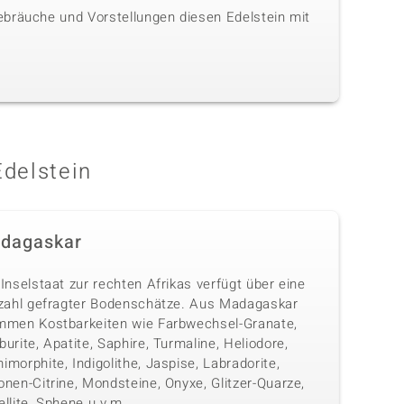
ebräuche und Vorstellungen diesen Edelstein mit
Edelstein
dagaskar
Inselstaat zur rechten Afrikas verfügt über eine
lzahl gefragter Bodenschätze. Aus Madagaskar
mmen Kostbarkeiten wie Farbwechsel-Granate,
urite, Apatite, Saphire, Turmaline, Heliodore,
morphite, Indigolithe, Jaspise, Labradorite,
nen-Citrine, Mondsteine, Onyxe, Glitzer-Quarze,
llite, Sphene u.v.m.