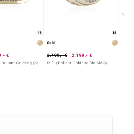
18
18
Gold
Gold
,- €
3.499,- €
2.199,- €
1.499
Brillant-Goldring (de
I2 (H) Brillant-Goldring (de Melo)
I2 Cha
Melo G