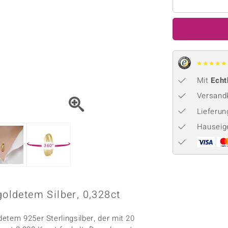
Onyx
Peridot
ns
♦ Silberhalsketten
TPC
Rhodolith
Spektro
k
♦ Silberohrringe
Trends & Classics
Türkis
Turmal
♦ Silberanhänger
Vitale Minerale
n
★
★
★
★
★
Platinschmuck
Blau
Grün
Mit
Echt
Versandk
Lieferu
Hauseig
360°
ldetem Silber, 0,328ct
etem 925er Sterlingsilber, der mit 20