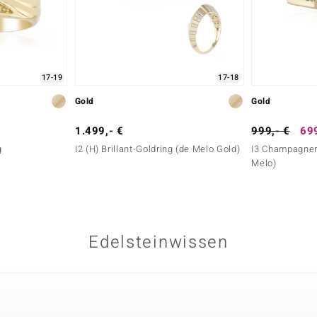
17-19
17-18
Gold
Gold
1.499,- €
999,- €
699
g
I2 (H) Brillant-Goldring (de Melo Gold)
I3 Champagner-
Melo)
Edelsteinwissen