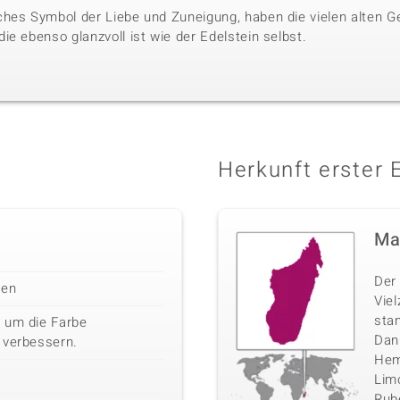
hes Symbol der Liebe und Zuneigung, haben die vielen alten G
e ebenso glanzvoll ist wie der Edelstein selbst.
Herkunft erster 
Ma
Der 
len
Vie
sta
 um die Farbe
Danb
 verbessern.
Hemi
Limo
Rube