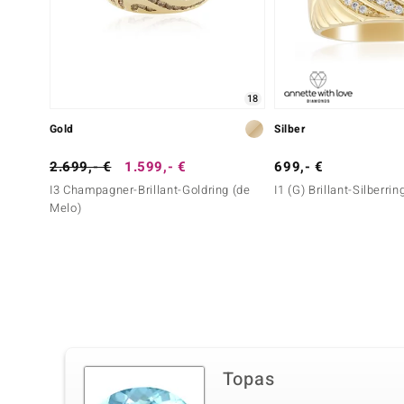
18
Gold
Silber
2.699,- €
1.599,- €
699,- €
I3 Champagner-Brillant-Goldring (de
I1 (G) Brillant-Silberrin
Melo)
Topas