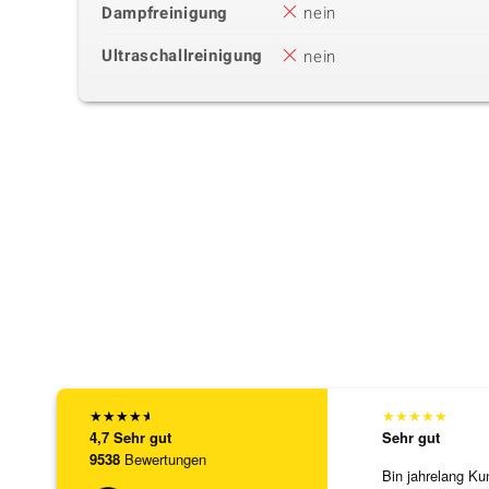
Dampfreinigung
nein
Ultraschallreinigung
nein
★
★
★
★
★
★
★
★
★
★
4,7
Sehr gut
Sehr gut
9538
Bewertungen
Bin jahrelang Ku