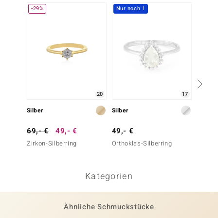
-29%
Nur noch 1
-30%
20
17
Silber
Silber
Gold
69,- €
49,- €
49,- €
499,-
Zirkon-Silberring
Orthoklas-Silberring
Zirkon
Kategorien
Ähnliche Schmuckstücke