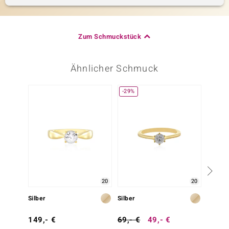
Zum Schmuckstück
Ähnlicher Schmuck
-29%
Nur n
20
20
Silber
Silber
Gold
149,- €
69,- €
49,- €
2.499