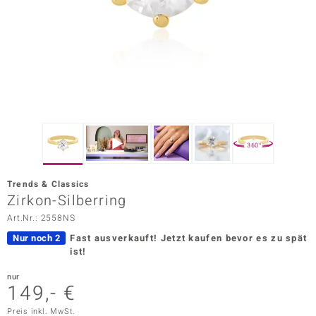
ors Edition
ana
Prince Designs
o
360°
Chic
Trends & Classics
insell
Zirkon-Silberring
Art.Nr.: 2558NS
n Vogue
Nur noch 2
Fast ausverkauft!
Jetzt kaufen bevor es zu spät
 Show
ist!
o Paraíso
nur
149,- €
Classics
Preis inkl. MwSt.