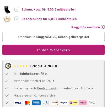
 JUWELO
Schmuckbox für
5,00 €
mitbestellen
remonti
Geschenkbox für
5,00 €
mitbestellen
uca
Ringgröße ermitteln
no Collection
Erhältlich in
Ringgröße 20, Silber, gelbvergoldet
ENTS BY DE MELO
In den Warenkorb
va
otenier
4.70
★
★
★
★
★
Sehr gut
/5.00
Mit
Echtheitszertifikat
 1894 Collection
Versandkostenfrei ab 99,- €
Lieferung nach
Deutschland
innerhalb von 1-3 Tagen
ana
Hauseigener Kundenservice