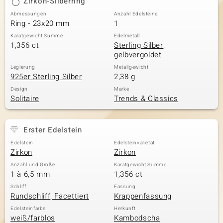
Zirkon-Silberring
Abmessungen
Anzahl Edelsteine
Ring - 23x20 mm
1
Karatgewicht Summe
Edelmetall
1,356 ct
Sterling Silber,
gelbvergoldet
Legierung
Metallgewicht
925er Sterling Silber
2,38 g
Design
Marke
Solitaire
Trends & Classics
Erster Edelstein
Edelstein
Edelsteinvarietät
Zirkon
Zirkon
Anzahl und Größe
Karatgewicht Summe
1 à 6,5 mm
1,356 ct
Schliff
Fassung
Rundschliff, Facettiert
Krappenfassung
Edelsteinfarbe
Herkunft
weiß/farblos
Kambodscha