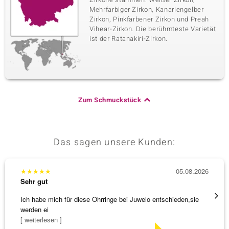
Mehrfarbiger Zirkon, Kanariengelber
Zirkon, Pinkfarbener Zirkon und Preah
Vihear-Zirkon. Die berühmteste Varietät
ist der Ratanakiri-Zirkon.
Zum Schmuckstück
Das sagen unsere Kunden:
★
★
★
★
★
05.08.2026
★
★
★
Sehr gut
Sehr g
Ich habe mich für diese Ohrringe bei Juwelo entschieden,sie
Tolles
werden ei
[ weiterlesen ]