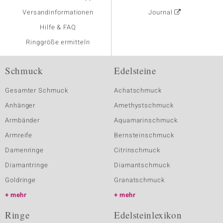
Versandinformationen
Journal
Hilfe & FAQ
Ringgröße ermitteln
Schmuck
Edelsteine
Gesamter Schmuck
Achatschmuck
Anhänger
Amethystschmuck
Armbänder
Aquamarinschmuck
Armreife
Bernsteinschmuck
Damenringe
Citrinschmuck
Diamantringe
Diamantschmuck
Goldringe
Granatschmuck
mehr
mehr
Ringe
Edelsteinlexikon