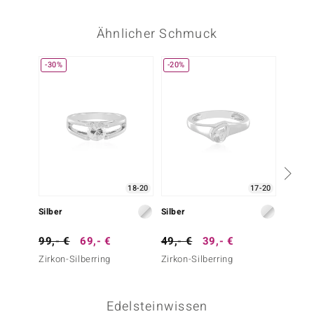
Ähnlicher Schmuck
-30%
-20%
18-20
17-20
Silber
Silber
Silber
99,- €
69,- €
49,- €
39,- €
39,- 
Zirkon-Silberring
Zirkon-Silberring
Weißer
Edelsteinwissen