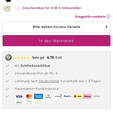
 JUWELO
Geschenkbox für
5,00 €
mitbestellen
Ringgröße ermitteln
remonti
Bitte wählen Sie eine Variante
uca
no Collection
In den Warenkorb
ENTS BY DE MELO
4.70
★
★
★
★
★
Sehr gut
/5.00
va
Mit
Echtheitszertifikat
otenier
Versandkostenfrei ab 99,- €
 1894 Collection
Lieferung nach
Deutschland
innerhalb von 1-3 Tagen
Hauseigener Kundenservice
ana