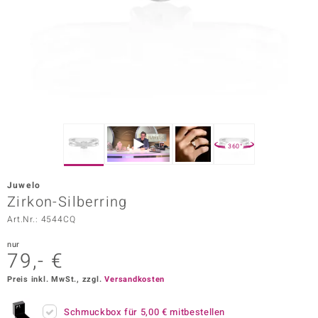
ors Edition
ana
Prince Designs
o
360°
Chic
Juwelo
insell
Zirkon-Silberring
Art.Nr.: 4544CQ
n Vogue
nur
 Show
79,- €
o Paraíso
Preis inkl. MwSt., zzgl.
Versandkosten
Classics
Schmuckbox für
5,00 €
mitbestellen