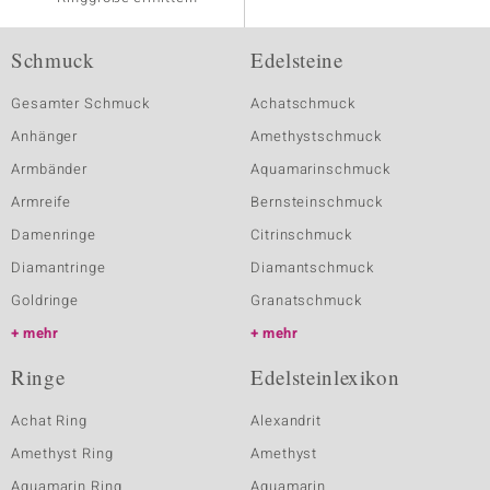
Schmuck
Edelsteine
Gesamter Schmuck
Achatschmuck
Anhänger
Amethystschmuck
Armbänder
Aquamarinschmuck
Armreife
Bernsteinschmuck
Damenringe
Citrinschmuck
Diamantringe
Diamantschmuck
Goldringe
Granatschmuck
mehr
mehr
Ringe
Edelsteinlexikon
Achat Ring
Alexandrit
Amethyst Ring
Amethyst
Aquamarin Ring
Aquamarin