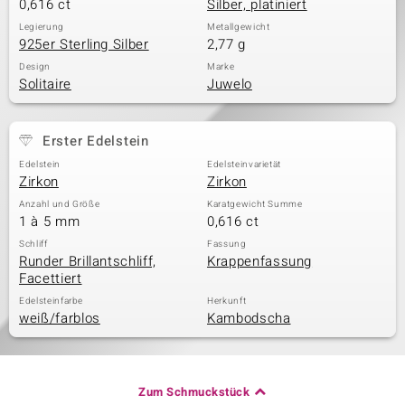
0,616 ct
Silber, platiniert
Legierung
Metallgewicht
925er Sterling Silber
2,77 g
Design
Marke
Solitaire
Juwelo
Erster Edelstein
Edelstein
Edelsteinvarietät
Zirkon
Zirkon
Anzahl und Größe
Karatgewicht Summe
1 à 5 mm
0,616 ct
Schliff
Fassung
Runder Brillantschliff,
Krappenfassung
Facettiert
Edelsteinfarbe
Herkunft
weiß/farblos
Kambodscha
Zum Schmuckstück