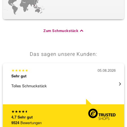
Zum Schmuckstück
Das sagen unsere Kunden:
★
★
★
★
★
05.08.2026
★
★
★
Sehr gut
Sehr g
Tolles Schmuckstück
Ich ha
werden
[ weite
★
★
★
★
★
4,7
Sehr gut
9524
Bewertungen