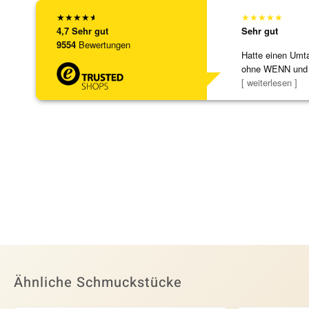
★
★
★
★
★
★
★
★
★
★
4,7
Sehr gut
Sehr gut
9554
Bewertungen
Hatte einen Umta
ohne WENN und
Schmuckstücke 
[ weiterlesen ]
Ähnliche Schmuckstücke