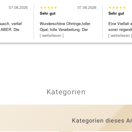
07.08.2026
★
★
★
★
★
07.08.2026
★
★
★
★
★
Sehr gut
Sehr gut
usch, verlief
Wunderschöne Ohrringe,toller
Eine Vielfalt
 ABER. Die
Opal, tolle Verarbeitung. Der
sonst nirgend
h
Steg ist e
[ weiterlesen ]
zu noc
[ weiterlesen 
Kategorien
Kategorien dieses Ar