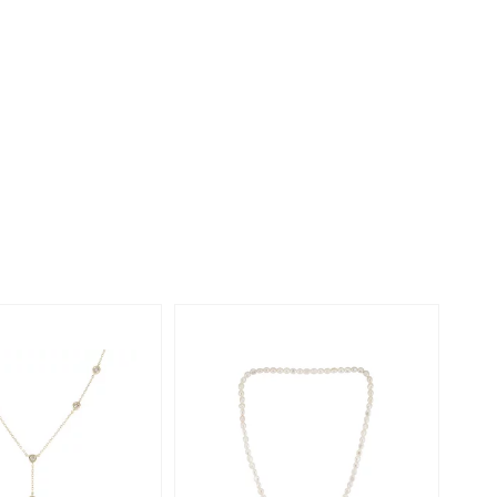
Perle
Ringgröße ermitteln
lith
Spinell
in
Zirkon
Gelb