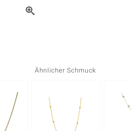
Onyx
Peridot
ns
♦ Silberhalsketten
TPC
Rhodolith
Spektro
k
♦ Silberohrringe
Trends & Classics
Türkis
Turmal
♦ Silberanhänger
Vitale Minerale
n
Platinschmuck
Blau
Grün
Ähnlicher Schmuck