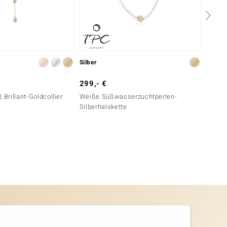
Silber
Gold
299,- €
999,-
 Brillant-Goldcollier
Weiße Süßwasserzuchtperlen-
SI1 (H)
Silberhalskette