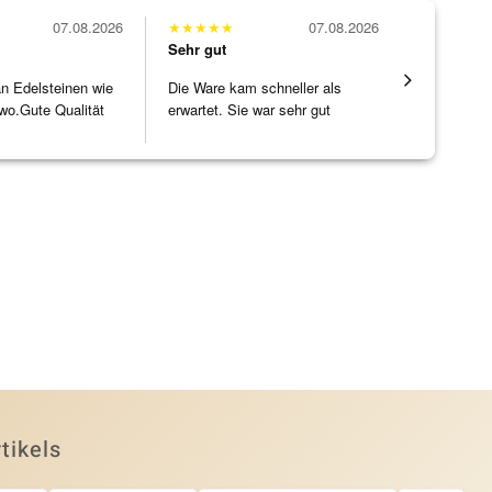
07.08.2026
★
★
★
★
★
07.08.2026
★
★
★
★
★
Sehr gut
Sehr gut
 an Edelsteinen wie
Die Ware kam schneller als
Alles supe
wo.Gute Qualität
erwartet. Sie war sehr gut
]
verpackt.
tikels