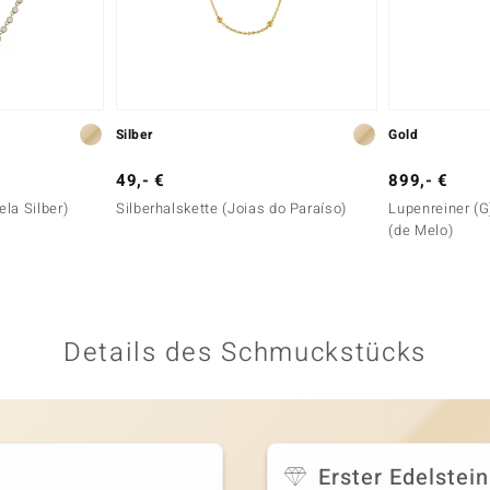
Silber
Gold
49,- €
899,- €
ela Silber)
Silberhalskette (Joias do Paraíso)
Lupenreiner (G)
(de Melo)
Details des Schmuckstücks
Erster Edelstein