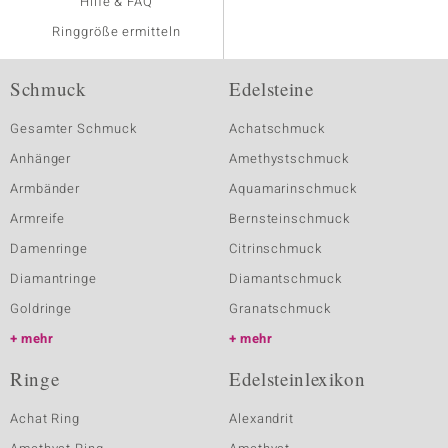
Hilfe & FAQ
Ringgröße ermitteln
Schmuck
Edelsteine
Gesamter Schmuck
Achatschmuck
Anhänger
Amethystschmuck
Armbänder
Aquamarinschmuck
Armreife
Bernsteinschmuck
Damenringe
Citrinschmuck
Diamantringe
Diamantschmuck
Goldringe
Granatschmuck
mehr
mehr
Ringe
Edelsteinlexikon
Achat Ring
Alexandrit