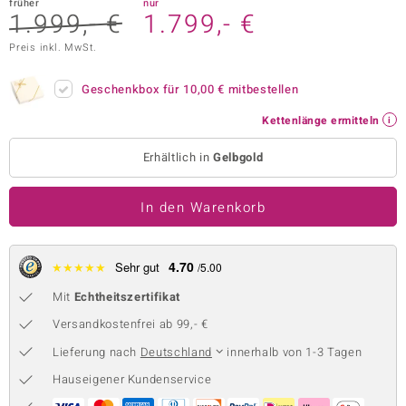
früher
nur
1.999,- €
1.799,- €
 JUWELO
Preis inkl. MwSt.
remonti
Geschenkbox für
10,00 €
mitbestellen
uca
Kettenlänge ermitteln
no Collection
Erhältlich in
Gelbgold
ENTS BY DE MELO
In den Warenkorb
va
otenier
4.70
★
★
★
★
★
Sehr gut
/5.00
 1894 Collection
Mit
Echtheitszertifikat
Versandkostenfrei ab 99,- €
Lieferung nach
Deutschland
innerhalb von 1-3 Tagen
ana
Hauseigener Kundenservice