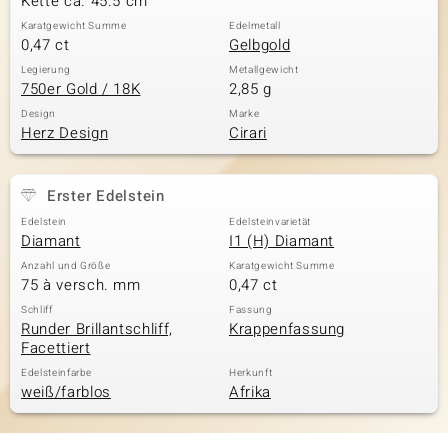
Kette ca. 45.5 cm
Karatgewicht Summe
Edelmetall
0,47 ct
Gelbgold
Legierung
Metallgewicht
750er Gold / 18K
2,85 g
Design
Marke
Herz Design
Cirari
Erster Edelstein
Edelstein
Edelsteinvarietät
Diamant
I1 (H) Diamant
Anzahl und Größe
Karatgewicht Summe
75 à versch. mm
0,47 ct
Schliff
Fassung
Runder Brillantschliff,
Krappenfassung
Facettiert
Edelsteinfarbe
Herkunft
weiß/farblos
Afrika