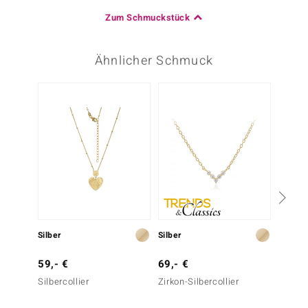
Zum Schmuckstück
Ähnlicher Schmuck
Silber
Silber
Silber
59,- €
69,- €
199,-
Silbercollier
Zirkon-Silbercollier
Zirkon-
Silber)