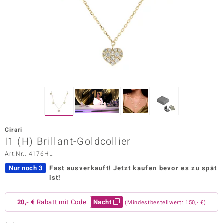
ors Edition
ana
Prince Designs
o
Chic
Cirari
insell
I1 (H) Brillant-Goldcollier
Art.Nr.: 4176HL
n Vogue
Nur noch 3
Fast ausverkauft!
Jetzt kaufen bevor es zu spät
 Show
ist!
o Paraíso
20,- €
Rabatt mit Code:
Nacht
(Mindestbestellwert: 150,- €)
Classics