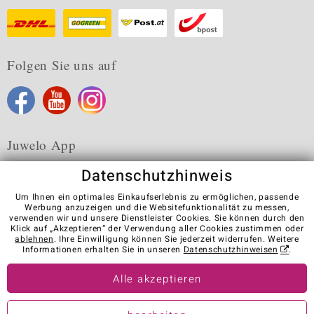
Folgen Sie uns auf
Juwelo App
Datenschutzhinweis
Um Ihnen ein optimales Einkaufserlebnis zu ermöglichen, passende
Werbung anzuzeigen und die Websitefunktionalität zu messen,
verwenden wir und unsere Dienstleister Cookies. Sie können durch den
Karriere
AGB
Datenschutz
Cookies
Impressum
Klick auf „Akzeptieren“ der Verwendung aller Cookies zustimmen oder
Kontakt
Vertrag widerrufen
ablehnen
. Ihre Einwilligung können Sie jederzeit widerrufen. Weitere
Informationen erhalten Sie in unseren
Datenschutzhinweisen
.
Visit our stores in other countries:
Alle akzeptieren
© Juwelo Deutschland GmbH (ein Tochterunternehmen der elumeo