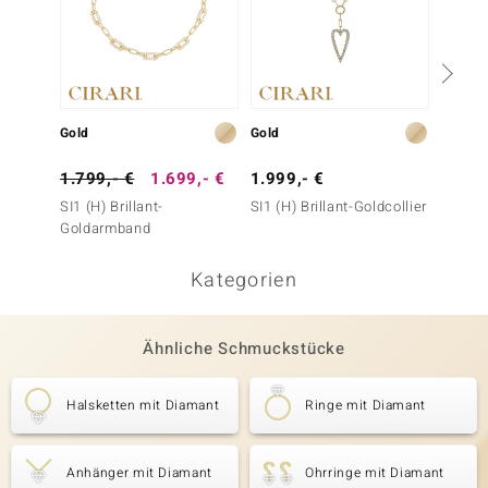
Gold
Gold
Gold
1.799,- €
1.699,- €
1.999,- €
999,-
SI1 (H) Brillant-
SI1 (H) Brillant-Goldcollier
SI1 (H)
Goldarmband
Kategorien
Ähnliche Schmuckstücke
Halsketten mit Diamant
Ringe mit Diamant
Anhänger mit Diamant
Ohrringe mit Diamant