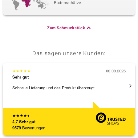
Bodenschätze.
Zum Schmuckstück
Das sagen unsere Kunden:
★
★
★
★
★
08.08.2026
★
★
★
Sehr gut
Sehr g
Schnelle Lieferung und das Produkt überzeugt
Immer 
★
★
★
★
★
4,7
Sehr gut
9579
Bewertungen