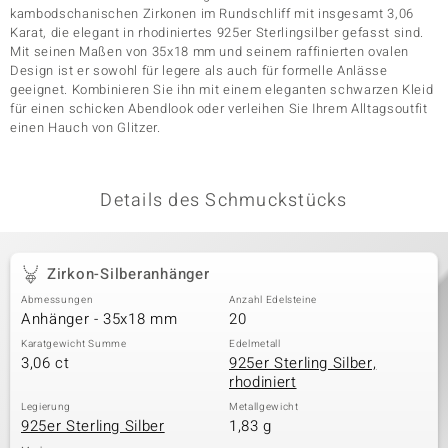
kambodschanischen Zirkonen im Rundschliff mit insgesamt 3,06
Karat, die elegant in rhodiniertes 925er Sterlingsilber gefasst sind.
Mit seinen Maßen von 35x18 mm und seinem raffinierten ovalen
& Classics
Design ist er sowohl für legere als auch für formelle Anlässe
geeignet. Kombinieren Sie ihn mit einem eleganten schwarzen Kleid
für einen schicken Abendlook oder verleihen Sie Ihrem Alltagsoutfit
Minerale
einen Hauch von Glitzer.
Details des Schmuckstücks
Zirkon-Silberanhänger
Abmessungen
Anzahl Edelsteine
Anhänger - 35x18 mm
20
Karatgewicht Summe
Edelmetall
3,06 ct
925er Sterling Silber,
rhodiniert
Legierung
Metallgewicht
925er Sterling Silber
1,83 g