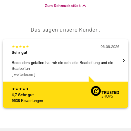
Zum Schmuckstück
Das sagen unsere Kunden:
★
★
★
★
★
06.08.2026
★
★
★
Sehr gut
Sehr g
Besonders gefallen hat mir die schnelle Bearbeitung und die
Bin ja
Bearbeitun
[ weiterlesen ]
★
★
★
★
★
4,7
Sehr gut
9538
Bewertungen