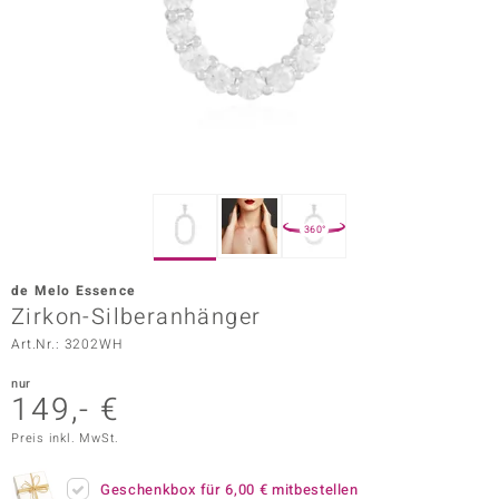
ors Edition
ana
Prince Designs
o
360°
Chic
de Melo Essence
insell
Zirkon-Silberanhänger
Art.Nr.: 3202WH
n Vogue
nur
 Show
149,- €
o Paraíso
Preis inkl. MwSt.
Classics
Geschenkbox für
6,00 €
mitbestellen