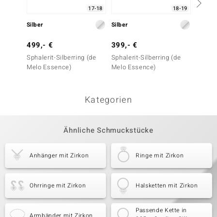
17-18
18-19
Silber
Silber
Silber
499,- €
399,- €
299,-
Sphalerit-Silberring (de
Sphalerit-Silberring (de
Maram
Melo Essence)
Melo Essence)
Silber
Essenc
Kategorien
Ähnliche Schmuckstücke
Anhänger mit Zirkon
Ringe mit Zirkon
Ohrringe mit Zirkon
Halsketten mit Zirkon
Passende Kette in
Armbänder mit Zirkon