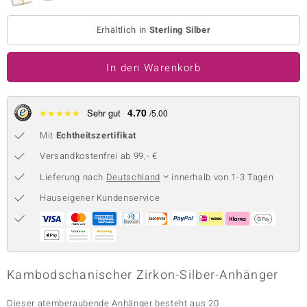
 JUWELO
Erhältlich in
Sterling Silber
remonti
In den Warenkorb
uca
no Collection
4.70
★
★
★
★
★
Sehr gut
/5.00
ENTS BY DE MELO
Mit
Echtheitszertifikat
Versandkostenfrei ab 99,- €
va
Lieferung nach
Deutschland
innerhalb von 1-3 Tagen
otenier
Hauseigener Kundenservice
 1894 Collection
ana
Kambodschanischer Zirkon-Silber-Anhänger
Dieser atemberaubende Anhänger besteht aus 20