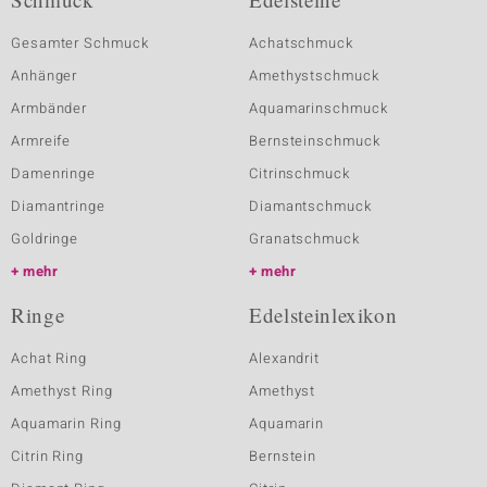
Gesamter Schmuck
Achatschmuck
Anhänger
Amethystschmuck
Armbänder
Aquamarinschmuck
Armreife
Bernsteinschmuck
Damenringe
Citrinschmuck
Diamantringe
Diamantschmuck
Goldringe
Granatschmuck
mehr
mehr
Ringe
Edelsteinlexikon
Achat Ring
Alexandrit
Amethyst Ring
Amethyst
Aquamarin Ring
Aquamarin
Citrin Ring
Bernstein