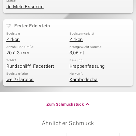
Marke
de Melo Essence
Erster Edelstein
Edelstein
Edelsteinvarietät
Zirkon
Zirkon
Anzahl und Größe
Karatgewicht Summe
20 à 3 mm
3,06 ct
Schliff
Fassung
Rundschliff, Facettiert
Krappenfassung
Edelsteinfarbe
Herkunft
weiß/farblos
Kambodscha
Zum Schmuckstück
Ähnlicher Schmuck