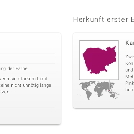
Herkunft erster 
Ka
Zwi
Kön
ng der Farbe
und
Mehr
wenn sie starkem Licht
Pink
teine nicht unnötig lange
berü
tzen