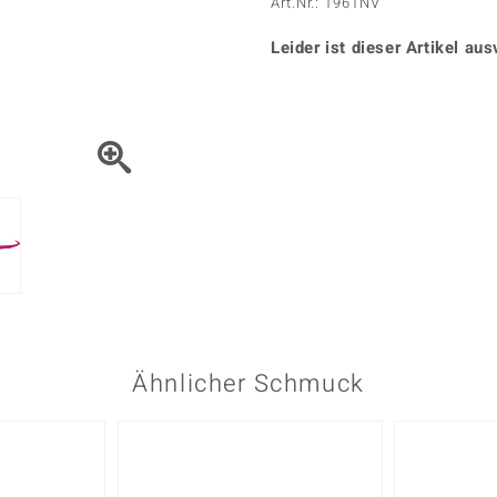
Onyx
Peridot
Art.Nr.: 1961NV
ns
♦ Silberhalsketten
TPC
Rhodolith
Spektro
k
♦ Silberohrringe
Leider ist dieser Artikel aus
Trends & Classics
Türkis
Turmal
♦ Silberanhänger
Vitale Minerale
n
Platinschmuck
Blau
Grün
Ähnlicher Schmuck