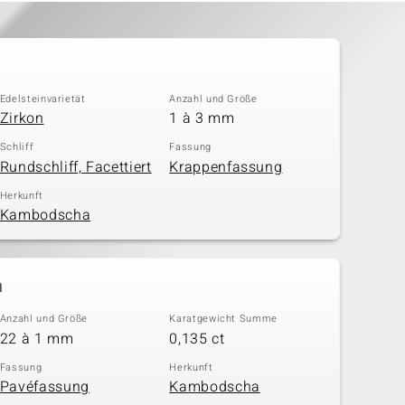
Edelsteinvarietät
Anzahl und Größe
Zirkon
1 à 3 mm
Schliff
Fassung
Rundschliff, Facettiert
Krappenfassung
Herkunft
Kambodscha
n
Anzahl und Größe
Karatgewicht Summe
22 à 1 mm
0,135 ct
Fassung
Herkunft
Pavéfassung
Kambodscha