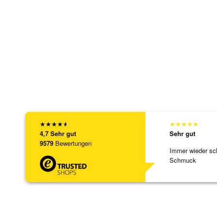
★
★
★
★
★
★
★
★
★
★
4,7
Sehr gut
Sehr gut
9579
Bewertungen
Immer wieder sc
Schmuck