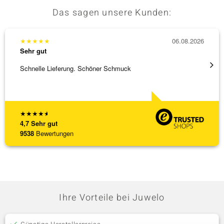
Das sagen unsere Kunden:
★
★
★
★
★
06.08.2026
★
★
★
Sehr gut
Sehr g
Schnelle Lieferung. Schöner Schmuck
Top Qu
★
★
★
★
★
4,7
Sehr gut
9538
Bewertungen
Ihre Vorteile bei Juwelo