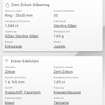
Zimt-Zirkon-Silberring
Abmessungen
Anzahl Edelsteine
Ring - 25x20 mm
33
Karatgewicht Summe
Edelmetall
1,344 ct
Sterling Silber
Legierung
Metallgewicht
925er Sterling Silber
1,63 g
Design
Marke
Entourage
Juwelo
Erster Edelstein
Edelstein
Edelsteinvarietät
Zirkon
Zimt-Zirkon
Anzahl und Größe
Karatgewicht Summe
1 à 7x5 mm
1,05 ct
Schliff
Fassung
Ovalschliff, Facettiert
Krappenfassung
Edelsteinfarbe
Herkunft
braun
Tansania