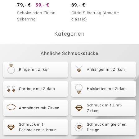
79,- €
59,- €
69,- €
299,-
Schokoladen-Zirkon-
Citrin-Silberring (Annette
Pinkfa
Silberring
classic)
Silberr
Kategorien
Ähnliche Schmuckstücke
Ringe mit Zirkon
Anhänger mit Zirkon
Ohrringe mit Zirkon
Halsketten mit Zirkon
Schmuck mit Zimt-
Armbänder mit Zirkon
Zirkon
Schmuck mit
Schmuck im gleichen
Edelsteinen in braun
Design