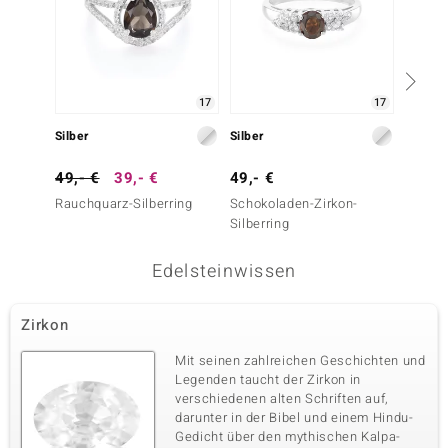
17
17
Silber
Silber
Silber
49,- €
39,- €
49,- €
99,- 
Rauchquarz-Silberring
Schokoladen-Zirkon-
Rauchq
Silberring
Edelsteinwissen
Zirkon
Mit seinen zahlreichen Geschichten und
Legenden taucht der Zirkon in
verschiedenen alten Schriften auf,
darunter in der Bibel und einem Hindu-
Gedicht über den mythischen Kalpa-