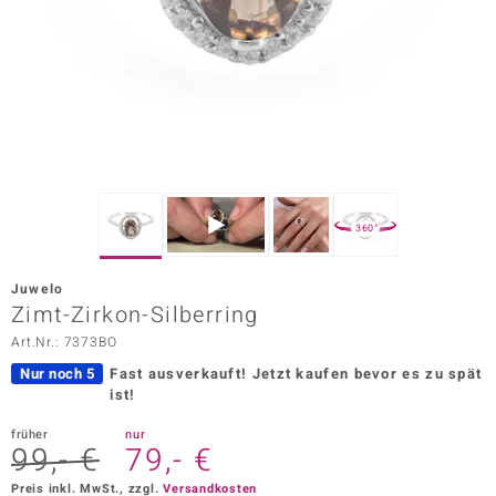
ors Edition
ana
Prince Designs
o
360°
Chic
Juwelo
insell
Zimt-Zirkon-Silberring
Art.Nr.: 7373BO
n Vogue
Nur noch 5
Fast ausverkauft!
Jetzt kaufen bevor es zu spät
 Show
ist!
o Paraíso
früher
nur
99,- €
79,- €
Classics
Preis inkl. MwSt., zzgl.
Versandkosten