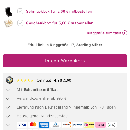
 JUWELO
Schmuckbox für
5,00 €
mitbestellen
remonti
Geschenkbox für
5,00 €
mitbestellen
uca
Ringgröße ermitteln
no Collection
Erhältlich in
Ringgröße 17, Sterling Silber
ENTS BY DE MELO
In den Warenkorb
va
otenier
4.70
★
★
★
★
★
Sehr gut
/5.00
Mit
Echtheitszertifikat
 1894 Collection
Versandkostenfrei ab 99,- €
Lieferung nach
Deutschland
innerhalb von 1-3 Tagen
ana
Hauseigener Kundenservice