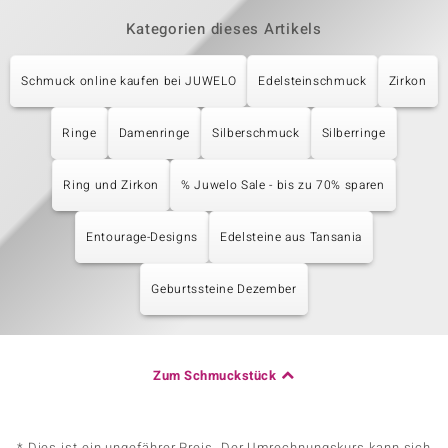
Kategorien dieses Artikels
Schmuck online kaufen bei JUWELO
Edelsteinschmuck
Zirkon
Ringe
Damenringe
Silberschmuck
Silberringe
Ring und Zirkon
% Juwelo Sale - bis zu 70% sparen
Entourage-Designs
Edelsteine aus Tansania
Geburtssteine Dezember
Zum Schmuckstück
* Dies ist ein ungefährer Preis. Der Umrechnungskurs kann sich