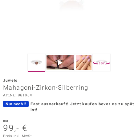
ors Edition
ana
Prince Designs
o
360°
Chic
Juwelo
insell
Mahagoni-Zirkon-Silberring
Art.Nr.: 9619JV
n Vogue
Nur noch 2
Fast ausverkauft!
Jetzt kaufen bevor es zu spät
 Show
ist!
o Paraíso
nur
99,- €
Classics
Preis inkl. MwSt.