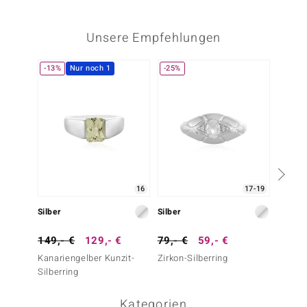
Unsere Empfehlungen
-13%
Nur noch 1
-25%
-40%
16
17-19
Silber
Silber
Silber
149,- €
129,- €
79,- €
59,- €
249,-
Kanariengelber Kunzit-
Zirkon-Silberring
Gelber 
Silberring
Kategorien