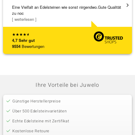
Eine Vielfalt an Edelsteinen wie sonst nirgendwo.Gute Qualität
Alles 
zu noc
[ weiterlesen ]
★
★
★
★
★
4,7
Sehr gut
9554
Bewertungen
Ihre Vorteile bei Juwelo
Günstige Herstellerpreise
Über 500 Edelsteinvarietäten
Echte Edelsteine mit Zertifikat
Kostenlose Retoure