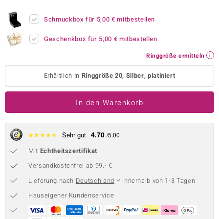
 JUWELO
Schmuckbox für
5,00 €
mitbestellen
remonti
Geschenkbox für
5,00 €
mitbestellen
uca
Ringgröße ermitteln
no Collection
Erhältlich in
Ringgröße 20, Silber, platiniert
ENTS BY DE MELO
In den Warenkorb
va
otenier
4.70
★
★
★
★
★
Sehr gut
/5.00
Mit
Echtheitszertifikat
 1894 Collection
Versandkostenfrei ab 99,- €
Lieferung nach
Deutschland
innerhalb von 1-3 Tagen
ana
Hauseigener Kundenservice