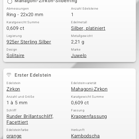
Mahagoni-Zirkon-Silberring
Abmessungen
Anzahl Edelsteine
Ring - 22x20 mm
1
Karatgewicht Summe
Edelmetall
0,609 ct
Silber, platiniert
Legierung
Metallgewicht
925er Sterling Silber
2,21 g
Design
Marke
Solitaire
Juwelo
Erster Edelstein
Edelstein
Edelsteinvarietät
Zirkon
Mahagoni-Zirkon
Anzahl und Größe
Karatgewicht Summe
1 à 5 mm
0,609 ct
Schliff
Fassung
Runder Brillantschliff,
Krappenfassung
Facettiert
Edelsteinfarbe
Herkunft
orange
Kambodscha