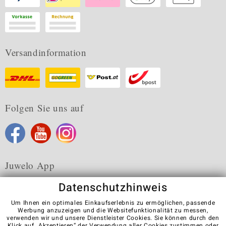
Versandinformation
Folgen Sie uns auf
Juwelo App
Datenschutzhinweis
Um Ihnen ein optimales Einkaufserlebnis zu ermöglichen, passende
Werbung anzuzeigen und die Websitefunktionalität zu messen,
verwenden wir und unsere Dienstleister Cookies. Sie können durch den
Karriere
AGB
Datenschutz
Cookies
Impressum
Klick auf „Akzeptieren“ der Verwendung aller Cookies zustimmen oder