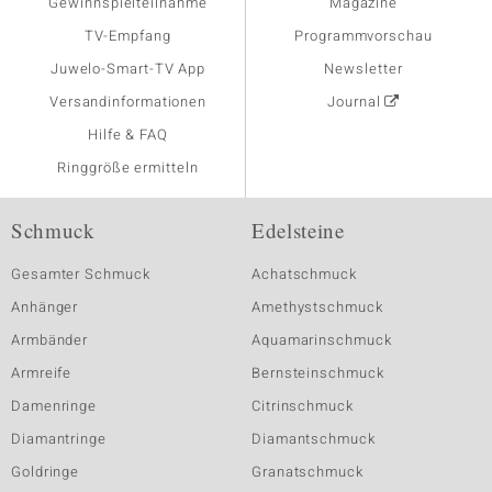
Gewinnspielteilnahme
Magazine
TV-Empfang
Programmvorschau
Juwelo-Smart-TV App
Newsletter
Versandinformationen
Journal
Hilfe & FAQ
Ringgröße ermitteln
Schmuck
Edelsteine
Gesamter Schmuck
Achatschmuck
Anhänger
Amethystschmuck
Armbänder
Aquamarinschmuck
Armreife
Bernsteinschmuck
Damenringe
Citrinschmuck
Diamantringe
Diamantschmuck
Goldringe
Granatschmuck