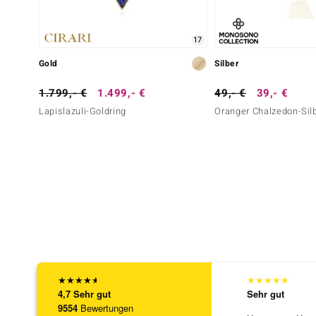
17
Gold
Silber
1.799,- €
1.499,- €
49,- €
39,- €
Lapislazuli-Goldring
Oranger Chalzedon-Sil
★
★
★
★
★
★
★
★
★
★
4,7
Sehr gut
Sehr gut
9554
Bewertungen