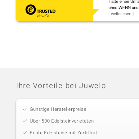
Hatte einen Umta
ohne WENN und
Schmuckstücke 
[ weiterlesen ]
Ihre Vorteile bei Juwelo
Günstige Herstellerpreise
Über 500 Edelsteinvarietäten
Echte Edelsteine mit Zertifikat