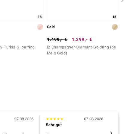
18
18
Gold
Silber
1.499,- €
1.299,- €
99,- 
y-Türkis-Silberring
I2 Champagner-Diamant-Goldring (de
Weißer
Melo Gold)
07.08.2026
★
★
★
★
★
07.08.2026
★
★
★
★
★
Sehr gut
Sehr gut