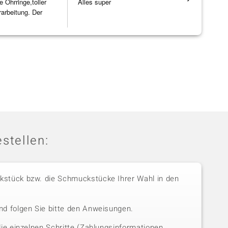
Ohrringe,toller
Alles super
Eine Vielf
rarbeitung. Der
sonst nirg
]
zu noc
[ weiterles
stellen:
stück bzw. die Schmuckstücke Ihrer Wahl in den
nd folgen Sie bitte den Anweisungen.
die einzelnen Schritte (Zahlungsinformationen