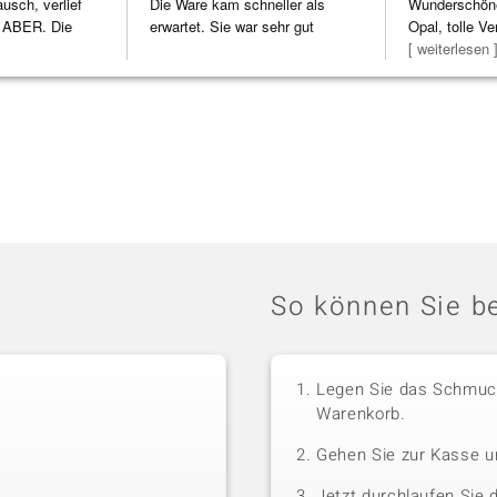
usch, verlief
Die Ware kam schneller als
Wunderschöne 
 ABER. Die
erwartet. Sie war sehr gut
Opal, tolle Ve
h
verpackt.
Steg ist e
[ weiterlesen 
So können Sie be
Legen Sie das Schmuck
Warenkorb.
Gehen Sie zur Kasse u
Jetzt durchlaufen Sie 