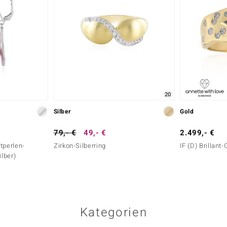
20
Silber
Gold
79,- €
49,- €
2.499,- €
perlen-
Zirkon-Silberring
IF (D) Brillant-
ilber)
Kategorien