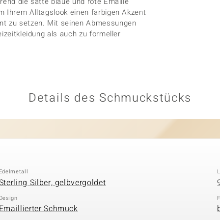
rend die satte blaue und rote Emaille
m Ihrem Alltagslook einen farbigen Akzent
ent zu setzen. Mit seinen Abmessungen
izeitkleidung als auch zu formeller
Details des Schmuckstücks
Edelmetall
Sterling Silber, gelbvergoldet
Design
Emaillierter Schmuck