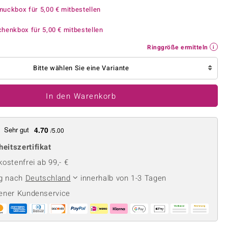
Perle
Ringgröße ermitteln
muckbox für
5,00 €
mitbestellen
lith
Spinell
chenkbox für
5,00 €
mitbestellen
in
Zirkon
Ringgröße ermitteln
Bitte wählen Sie eine Variante
Gelb
In den Warenkorb
Sehr gut
4.70
/5.00
heitszertifikat
ostenfrei ab 99,- €
ng nach
Deutschland
innerhalb von 1-3 Tagen
ener Kundenservice