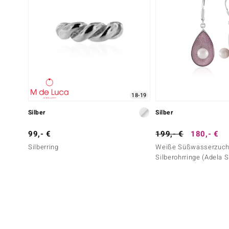
18-19
Silber
Silber
99,- €
199,- €
180,- €
Silberring
Weiße Süßwasserzucht
Silberohrringe (Adela S