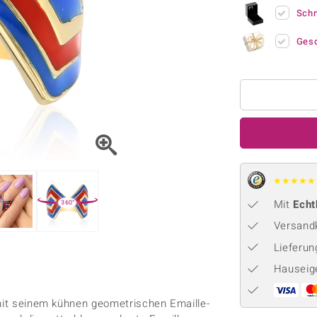
Onyx
Peridot
ns
♦ Silberhalsketten
TPC
Sch
Rhodolith
Spektro
k
♦ Silberohrringe
Trends & Classics
Ges
Türkis
Turmal
♦ Silberanhänger
Vitale Minerale
n
Platinschmuck
Blau
Grün
★
★
★
★
★
Mit
Echt
360°
Versandk
Lieferu
Hauseig
 mit seinem kühnen geometrischen Emaille-