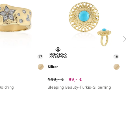
17
16
Silber
Silber
149,- €
99,- €
129,-
Goldring
Sleeping Beauty-Türkis-Silberring
Silberr