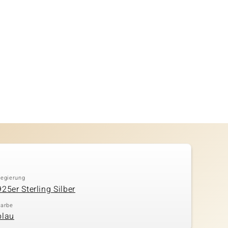
Legierung
925er Sterling Silber
Farbe
blau