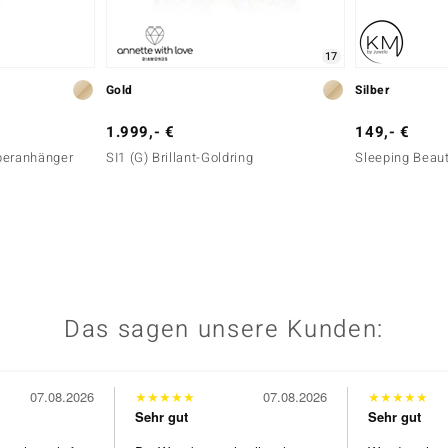
17
Gold
Silber
1.999,- €
149,- €
beranhänger
SI1 (G) Brillant-Goldring
Sleeping Beaut
Das sagen unsere Kunden:
07.08.2026
★
★
★
★
★
07.08.2026
★
★
★
★
★
Sehr gut
Sehr gut