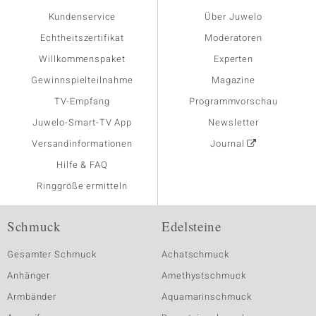
Kundenservice
Über Juwelo
Echtheitszertifikat
Moderatoren
Willkommenspaket
Experten
Gewinnspielteilnahme
Magazine
TV-Empfang
Programmvorschau
Juwelo-Smart-TV App
Newsletter
Versandinformationen
Journal
Hilfe & FAQ
Ringgröße ermitteln
Schmuck
Edelsteine
Gesamter Schmuck
Achatschmuck
Anhänger
Amethystschmuck
Armbänder
Aquamarinschmuck