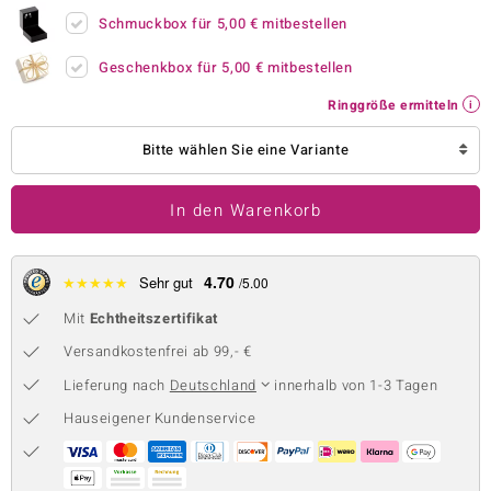
Schmuckbox für
5,00 €
mitbestellen
 JUWELO
Geschenkbox für
5,00 €
mitbestellen
remonti
Ringgröße ermitteln
uca
Bitte wählen Sie eine Variante
no Collection
ENTS BY DE MELO
In den Warenkorb
va
4.70
★
★
★
★
★
Sehr gut
/5.00
otenier
Mit
Echtheitszertifikat
 1894 Collection
Versandkostenfrei ab 99,- €
Lieferung nach
Deutschland
innerhalb von 1-3 Tagen
Hauseigener Kundenservice
ana