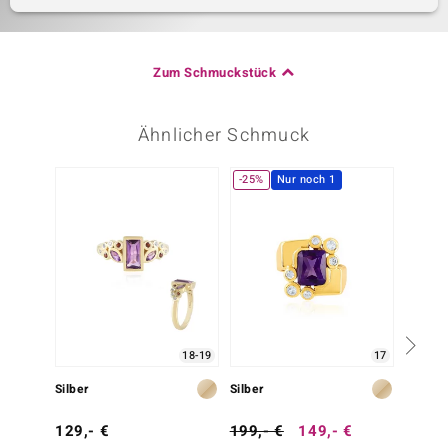
Zum Schmuckstück
Ähnlicher Schmuck
-25%
Nur noch 1
18-19
17
Silber
Silber
Silber
129,- €
199,- €
149,- €
299,-