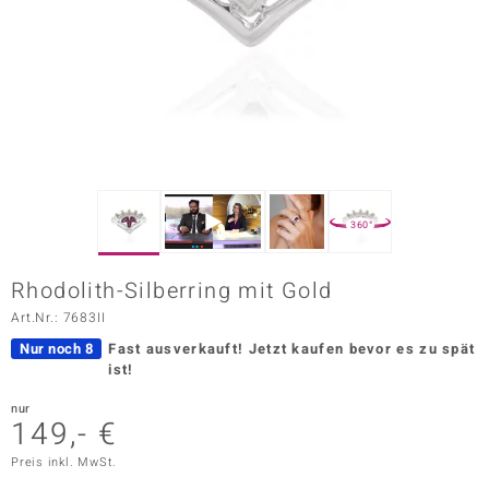
ors Edition
ana
Prince Designs
o
360°
Chic
Rhodolith-Silberring mit Gold
insell
Art.Nr.: 7683II
n Vogue
Nur noch 8
Fast ausverkauft!
Jetzt kaufen bevor es zu spät
ist!
 Show
nur
149,- €
o Paraíso
Preis inkl. MwSt.
Classics