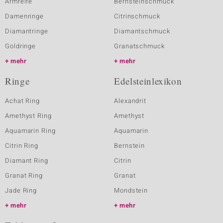
Armreife
Bernsteinschmuck
Damenringe
Citrinschmuck
Diamantringe
Diamantschmuck
Goldringe
Granatschmuck
mehr
mehr
Ringe
Edelsteinlexikon
Achat Ring
Alexandrit
Amethyst Ring
Amethyst
Aquamarin Ring
Aquamarin
Citrin Ring
Bernstein
Diamant Ring
Citrin
Granat Ring
Granat
Jade Ring
Mondstein
mehr
mehr