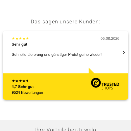
Das sagen unsere Kunden:
★
★
★
★
★
05.08.2026
★
★
★
Sehr gut
Sehr g
Schnelle Lieferung und günstiger Preis! gerne wieder!
Ich ha
werden
[ weite
★
★
★
★
★
4,7
Sehr gut
9524
Bewertungen
Ihre Vorteile bei Juwelo