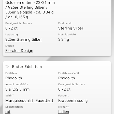
Goldelementen - 22x21 mm
/ 925er Sterling Silber /
585er Gelbgold - ca. 3,34 g
/ ca. 0,165 g
Karatgewicht Summe
Edelmetall
0,72 ct
Sterling Silber
Legierung
Metallgewicht
925er Sterling Silber
3,34 g
Design
Florales Design
Erster Edelstein
Edelstein
Edelsteinvarietät
Rhodolith
Rhodolith
Anzahl und Größe
Karatgewicht Summe
3 à 5x2,5 mm
0,72 ct
Schliff
Fassung
Marquiseschliff, Facettiert
Krappenfassung
Edelsteinfarbe
Herkunft
rot
Indien