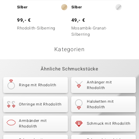
Silber
Silber
Silber
99,- €
49,- €
79,- 
Rhodolith-Silberring
Mosambik-Granat-
Mosamb
Silberring
Silberr
Kategorien
Ähnliche Schmuckstücke
Anhänger mit
Ringe mit Rhodolith
Rhodolith
Halsketten mit
Ohrringe mit Rhodolith
Rhodolith
Armbänder mit
Schmuck mit Rhodolith
Rhodolith