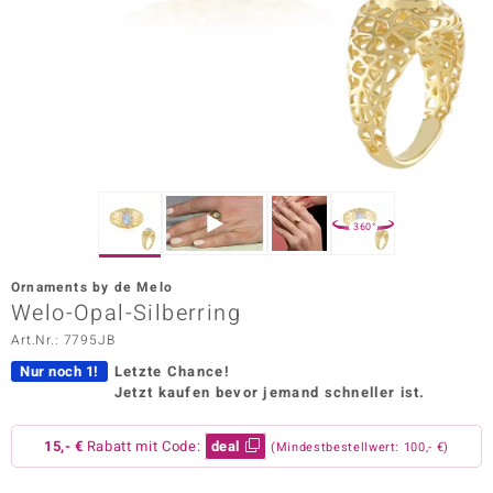
ors Edition
ana
Prince Designs
o
360°
Chic
Ornaments by de Melo
insell
Welo-Opal-Silberring
Art.Nr.: 7795JB
n Vogue
Nur noch 1!
Letzte Chance!
 Show
Jetzt kaufen bevor jemand schneller ist.
o Paraíso
15,- €
Rabatt mit Code:
deal
(Mindestbestellwert: 100,- €)
Classics