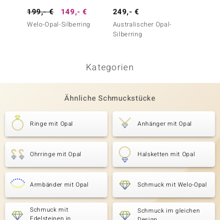
199,- €
149,- €
249,- €
149,-
Welo-Opal-Silberring
Australischer Opal-
Austra
Silberring
Silberr
Kategorien
Ähnliche Schmuckstücke
Ringe mit Opal
Anhänger mit Opal
Ohrringe mit Opal
Halsketten mit Opal
Armbänder mit Opal
Schmuck mit Welo-Opal
Schmuck mit
Schmuck im gleichen
Edelsteinen in
Design