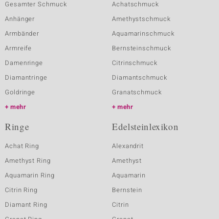
Gesamter Schmuck
Achatschmuck
Anhänger
Amethystschmuck
Armbänder
Aquamarinschmuck
Armreife
Bernsteinschmuck
Damenringe
Citrinschmuck
Diamantringe
Diamantschmuck
Goldringe
Granatschmuck
mehr
mehr
Ringe
Edelsteinlexikon
Achat Ring
Alexandrit
Amethyst Ring
Amethyst
Aquamarin Ring
Aquamarin
Citrin Ring
Bernstein
Diamant Ring
Citrin