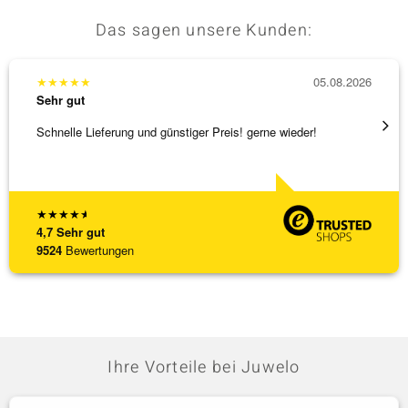
Das sagen unsere Kunden:
★
★
★
★
★
05.08.2026
★
★
★
Sehr gut
Sehr g
Schnelle Lieferung und günstiger Preis! gerne wieder!
Ich ha
werden
[ weite
★
★
★
★
★
4,7
Sehr gut
9524
Bewertungen
Ihre Vorteile bei Juwelo