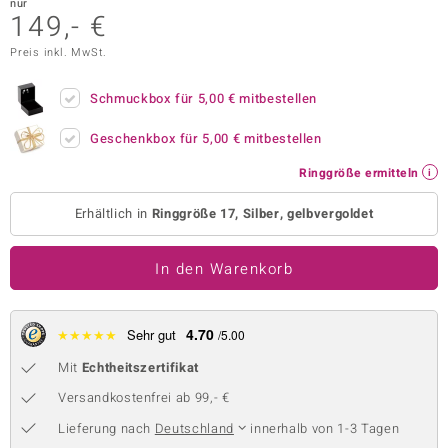
nur
149,- €
 JUWELO
Preis inkl. MwSt.
remonti
Schmuckbox für
5,00 €
mitbestellen
uca
Geschenkbox für
5,00 €
mitbestellen
no Collection
Ringgröße ermitteln
ENTS BY DE MELO
Erhältlich in
Ringgröße 17, Silber, gelbvergoldet
va
In den Warenkorb
otenier
 1894 Collection
4.70
★
★
★
★
★
Sehr gut
/5.00
Mit
Echtheitszertifikat
ana
Versandkostenfrei ab 99,- €
Lieferung nach
Deutschland
innerhalb von 1-3 Tagen