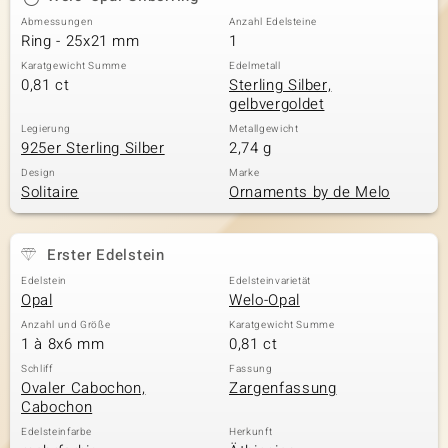
Abmessungen
Anzahl Edelsteine
Ring - 25x21 mm
1
Karatgewicht Summe
Edelmetall
0,81 ct
Sterling Silber,
gelbvergoldet
Legierung
Metallgewicht
925er Sterling Silber
2,74 g
Design
Marke
Solitaire
Ornaments by de Melo
Erster Edelstein
Edelstein
Edelsteinvarietät
Opal
Welo-Opal
Anzahl und Größe
Karatgewicht Summe
1 à 8x6 mm
0,81 ct
Schliff
Fassung
Ovaler Cabochon,
Zargenfassung
Cabochon
Edelsteinfarbe
Herkunft