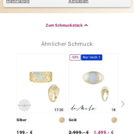
mehrfarbig
Äthiopien
Zum Schmuckstück
Ähnlicher Schmuck
-50%
Nur noch 1
17-20
18
Silber
Gold
Gold
199,- €
2.999,- €
1.499,- €
899,-