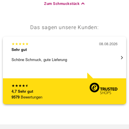
Zum Schmuckstück
Das sagen unsere Kunden:
★
★
★
★
★
08.08.2026
★
★
★
Sehr gut
Sehr g
Schöne Schmuck, gute Lieferung
Schnel
★
★
★
★
★
4,7
Sehr gut
9579
Bewertungen