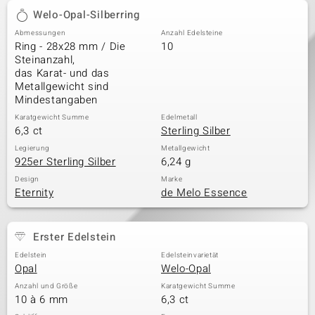
Welo-Opal-Silberring
Abmessungen
Anzahl Edelsteine
Ring - 28x28 mm / Die
10
Steinanzahl,
das Karat- und das
Metallgewicht sind
Mindestangaben
Karatgewicht Summe
Edelmetall
6,3 ct
Sterling Silber
Legierung
Metallgewicht
925er Sterling Silber
6,24 g
Design
Marke
Eternity
de Melo Essence
Erster Edelstein
Edelstein
Edelsteinvarietät
Opal
Welo-Opal
Anzahl und Größe
Karatgewicht Summe
10 à 6 mm
6,3 ct