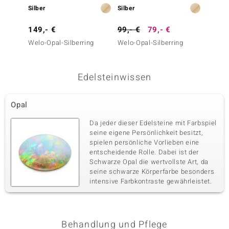
Silber
Silber
Gold
149,- €
99,- €
79,- €
699,-
Welo-Opal-Silberring
Welo-Opal-Silberring
AAA-We
(de Me
Edelsteinwissen
Opal
Da jeder dieser Edelsteine mit Farbspiel
seine eigene Persönlichkeit besitzt,
spielen persönliche Vorlieben eine
entscheidende Rolle. Dabei ist der
Schwarze Opal die wertvollste Art, da
seine schwarze Körperfarbe besonders
intensive Farbkontraste gewährleistet.
Behandlung und Pflege