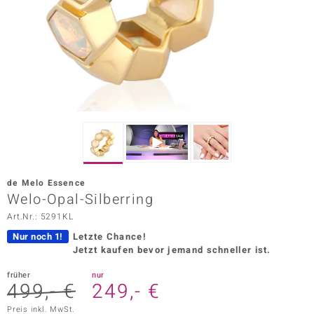
ors Edition
ana
Prince Designs
o
Chic
de Melo Essence
insell
Welo-Opal-Silberring
Art.Nr.: 5291KL
n Vogue
Nur noch 1!
Letzte Chance!
 Show
Jetzt kaufen bevor jemand schneller ist.
o Paraíso
früher
nur
499,- €
249,- €
Classics
Preis inkl. MwSt.