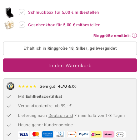
 JUWELO
Schmuckbox für
5,00 €
mitbestellen
remonti
Geschenkbox für
5,00 €
mitbestellen
uca
Ringgröße ermitteln
no Collection
Erhältlich in
Ringgröße 18, Silber, gelbvergoldet
ENTS BY DE MELO
In den Warenkorb
va
otenier
4.70
★
★
★
★
★
Sehr gut
/5.00
Mit
Echtheitszertifikat
 1894 Collection
Versandkostenfrei ab 99,- €
Lieferung nach
Deutschland
innerhalb von 1-3 Tagen
ana
Hauseigener Kundenservice