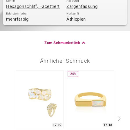
Schliff
Fassung
Hexagonschliff, Facettiert
Zargenfassung
Edelsteinfarbe
Herkunft
mehrfarbig
Äthiopien
Zum Schmuckstück
Ähnlicher Schmuck
-20%
-43%
17-19
17-18