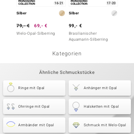
16-21
17-20
Silber
Silber
Silber
79,- €
69,- €
99,- €
99,- 
Welo-Opal-Silberring
Brasilianischer
Grandid
Aquamarin-Silberring
Kategorien
Ähnliche Schmuckstücke
Ringe mit Opal
Anhänger mit Opal
Ohrringe mit Opal
Halsketten mit Opal
Armbänder mit Opal
Schmuck mit Welo-Opal