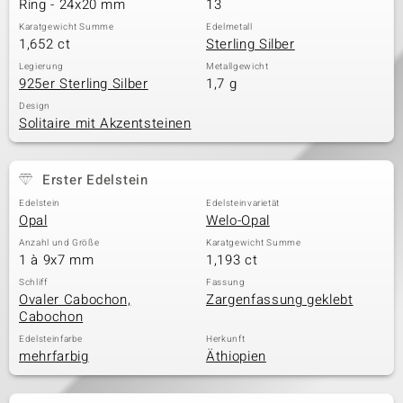
Ring - 24x20 mm
13
Karatgewicht Summe
Edelmetall
1,652 ct
Sterling Silber
& Classics
Legierung
Metallgewicht
925er Sterling Silber
1,7 g
Minerale
Design
Solitaire mit Akzentsteinen
Erster Edelstein
Edelstein
Edelsteinvarietät
Opal
Welo-Opal
Anzahl und Größe
Karatgewicht Summe
1 à 9x7 mm
1,193 ct
Schliff
Fassung
Ovaler Cabochon,
Zargenfassung geklebt
Cabochon
Edelsteinfarbe
Herkunft
mehrfarbig
Äthiopien