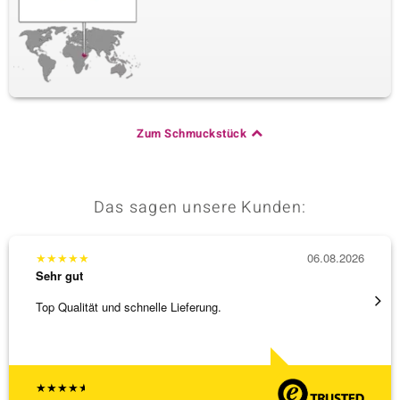
Zum Schmuckstück
Das sagen unsere Kunden:
★
★
★
★
★
06.08.2026
★
★
★
Sehr gut
Sehr g
Top Qualität und schnelle Lieferung.
Besond
Bearbe
[ weite
★
★
★
★
★