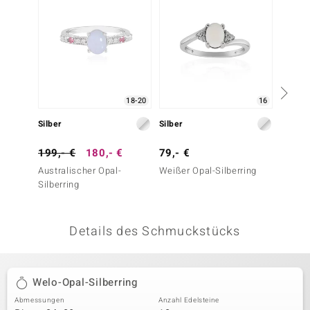
 JUWELO
remonti
uca
18-20
16
no Collection
Silber
Silber
Silber
ENTS BY DE MELO
199,- €
180,- €
79,- €
99,- 
va
Australischer Opal-
Weißer Opal-Silberring
Rosenq
Silberring
otenier
 1894 Collection
Details des Schmuckstücks
ana
Welo-Opal-Silberring
Abmessungen
Anzahl Edelsteine