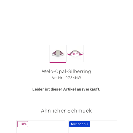
ors Edition
ana
Prince Designs
360°
o
Chic
Welo-Opal-Silberring
Art.Nr.: 9784NW
insell
Leider ist dieser Artikel ausverkauft.
n Vogue
 Show
Ähnlicher Schmuck
o Paraíso
-10%
Nur noch 1
-10%
Classics