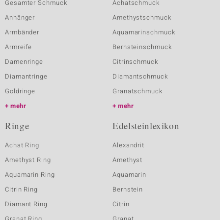
Gesamter Schmuck
Achatschmuck
Anhänger
Amethystschmuck
Armbänder
Aquamarinschmuck
Armreife
Bernsteinschmuck
Damenringe
Citrinschmuck
Diamantringe
Diamantschmuck
Goldringe
Granatschmuck
mehr
mehr
Ringe
Edelsteinlexikon
Achat Ring
Alexandrit
Amethyst Ring
Amethyst
Aquamarin Ring
Aquamarin
Citrin Ring
Bernstein
Diamant Ring
Citrin
Granat Ring
Granat