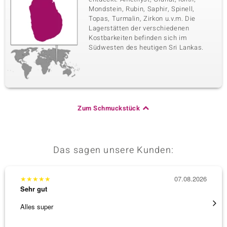
Mondstein, Rubin, Saphir, Spinell,
Topas, Turmalin, Zirkon u.v.m. Die
Lagerstätten der verschiedenen
Kostbarkeiten befinden sich im
Südwesten des heutigen Sri Lankas.
Zum Schmuckstück
Das sagen unsere Kunden:
★
★
★
★
★
07.08.2026
★
★
★
Sehr gut
Sehr g
Alles super
Wunder
Steg is
[ weite