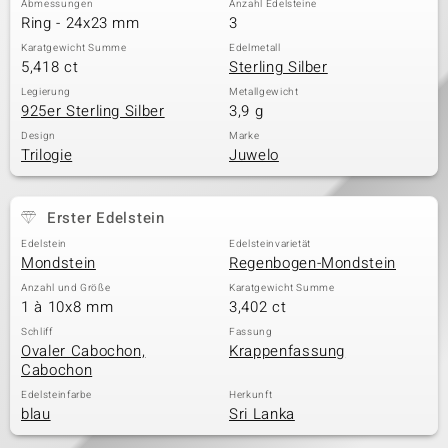
Abmessungen
Anzahl Edelsteine
Ring - 24x23 mm
3
Karatgewicht Summe
Edelmetall
5,418 ct
Sterling Silber
& Classics
Legierung
Metallgewicht
925er Sterling Silber
3,9 g
Minerale
Design
Marke
Trilogie
Juwelo
Erster Edelstein
Edelstein
Edelsteinvarietät
Mondstein
Regenbogen-Mondstein
Anzahl und Größe
Karatgewicht Summe
1 à 10x8 mm
3,402 ct
Schliff
Fassung
Ovaler Cabochon,
Krappenfassung
Cabochon
Edelsteinfarbe
Herkunft
blau
Sri Lanka