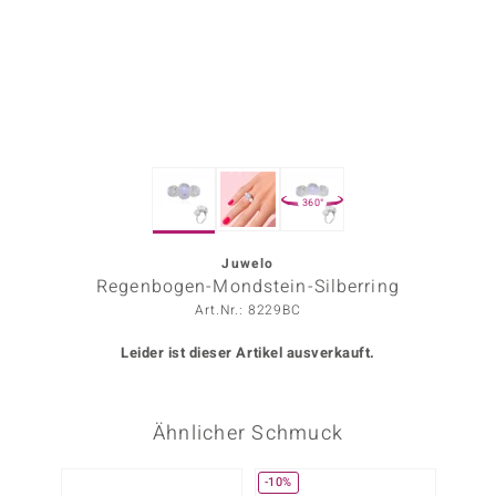
ors Edition
ana
Prince Designs
360°
o
Chic
Juwelo
Regenbogen-Mondstein-Silberring
insell
Art.Nr.: 8229BC
n Vogue
Leider ist dieser Artikel ausverkauft.
 Show
Ähnlicher Schmuck
o Paraíso
Classics
-10%