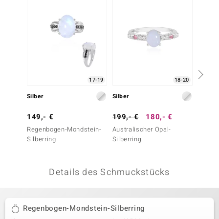
 JUWELO
remonti
uca
no Collection
17-19
18-20
ENTS BY DE MELO
Silber
Silber
Silber
va
149,- €
199,- €
180,- €
129,-
Regenbogen-Mondstein-
Australischer Opal-
Welo-O
otenier
Silberring
Silberring
 1894 Collection
Details des Schmuckstücks
ana
Regenbogen-Mondstein-Silberring