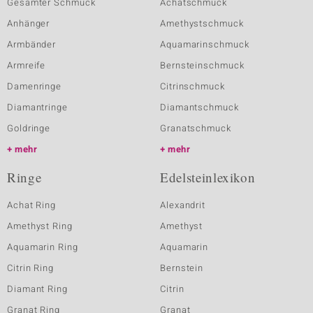
Gesamter Schmuck
Achatschmuck
Anhänger
Amethystschmuck
Armbänder
Aquamarinschmuck
Armreife
Bernsteinschmuck
Damenringe
Citrinschmuck
Diamantringe
Diamantschmuck
Goldringe
Granatschmuck
mehr
mehr
Ringe
Edelsteinlexikon
Achat Ring
Alexandrit
Amethyst Ring
Amethyst
Aquamarin Ring
Aquamarin
Citrin Ring
Bernstein
Diamant Ring
Citrin
Granat Ring
Granat