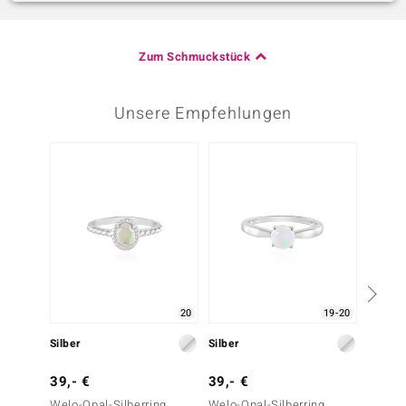
Zum Schmuckstück
Unsere Empfehlungen
Nur n
20
19-20
Silber
Silber
Silber
39,- €
39,- €
39,- 
Welo-Opal-Silberring
Welo-Opal-Silberring
Welo-O