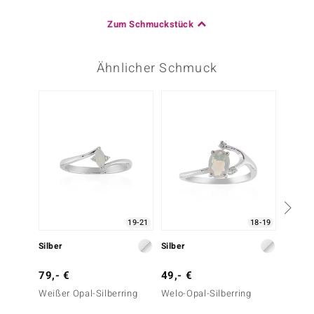
Zum Schmuckstück
Ähnlicher Schmuck
-20%
19-21
18-19
Silber
Silber
Silber
79,- €
49,- €
49,- 
Weißer Opal-Silberring
Welo-Opal-Silberring
Welo-O