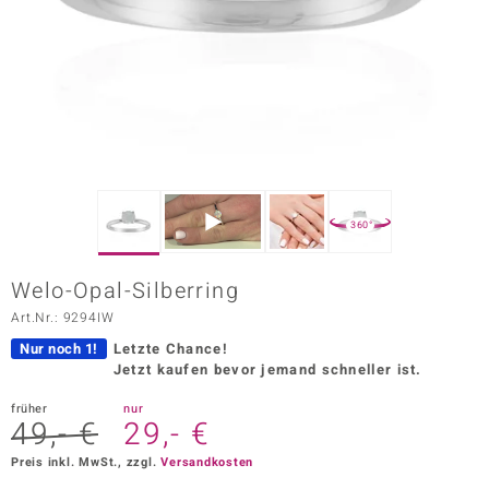
ors Edition
ana
Prince Designs
o
360°
Chic
Welo-Opal-Silberring
insell
Art.Nr.: 9294IW
n Vogue
Nur noch 1!
Letzte Chance!
Jetzt kaufen bevor jemand schneller ist.
 Show
früher
nur
49,- €
29,- €
o Paraíso
Preis inkl. MwSt., zzgl.
Versandkosten
Classics