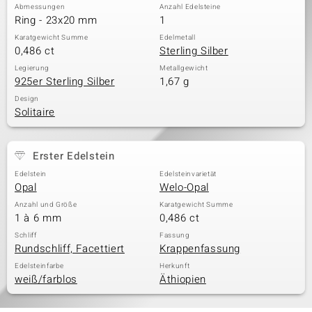
Abmessungen
Anzahl Edelsteine
Ring - 23x20 mm
1
Karatgewicht Summe
Edelmetall
0,486 ct
Sterling Silber
Legierung
Metallgewicht
925er Sterling Silber
1,67 g
Design
Solitaire
Erster Edelstein
Edelstein
Edelsteinvarietät
Opal
Welo-Opal
Anzahl und Größe
Karatgewicht Summe
1 à 6 mm
0,486 ct
Schliff
Fassung
Rundschliff, Facettiert
Krappenfassung
Edelsteinfarbe
Herkunft
weiß/farblos
Äthiopien