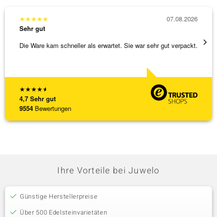
★
★
★
★
★
07.08.2026
★
★
★
Sehr gut
Sehr g
Die Ware kam schneller als erwartet. Sie war sehr gut verpackt.
Wunder
Steg is
[ weite
★
★
★
★
★
4,7
Sehr gut
9554
Bewertungen
Ihre Vorteile bei Juwelo
Günstige Herstellerpreise
Über 500 Edelsteinvarietäten