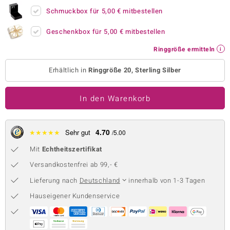
Schmuckbox für
5,00 €
mitbestellen
 JUWELO
Geschenkbox für
5,00 €
mitbestellen
remonti
Ringgröße ermitteln
uca
Erhältlich in
Ringgröße 20, Sterling Silber
no Collection
ENTS BY DE MELO
In den Warenkorb
va
4.70
★
★
★
★
★
Sehr gut
/5.00
otenier
Mit
Echtheitszertifikat
 1894 Collection
Versandkostenfrei ab 99,- €
Lieferung nach
Deutschland
innerhalb von 1-3 Tagen
Hauseigener Kundenservice
ana