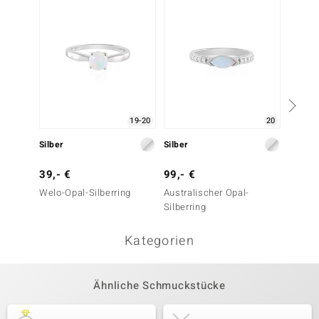
19-20
20
Silber
Silber
Silber
39,- €
99,- €
79,- 
Welo-Opal-Silberring
Australischer Opal-
Welo-O
Silberring
Kategorien
Ähnliche Schmuckstücke