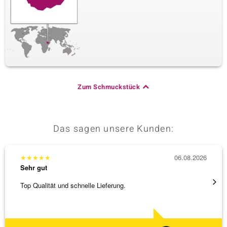
Zum Schmuckstück
Das sagen unsere Kunden:
★
★
★
★
★
06.08.2026
★
★
★
Sehr gut
Sehr g
Top Qualität und schnelle Lieferung.
Bin ja