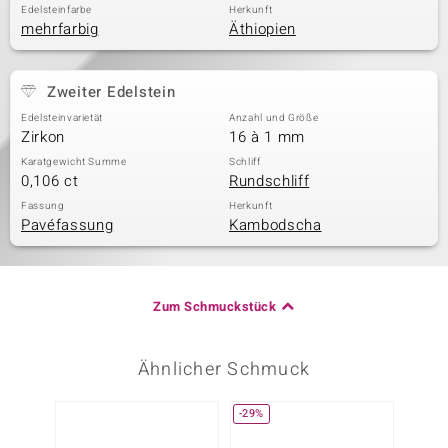
Edelsteinfarbe
Herkunft
mehrfarbig
Äthiopien
Zweiter Edelstein
Edelsteinvarietät
Anzahl und Größe
Zirkon
16 à 1 mm
Karatgewicht Summe
Schliff
0,106 ct
Rundschliff
Fassung
Herkunft
Pavéfassung
Kambodscha
Zum Schmuckstück
Ähnlicher Schmuck
-29%
-20%