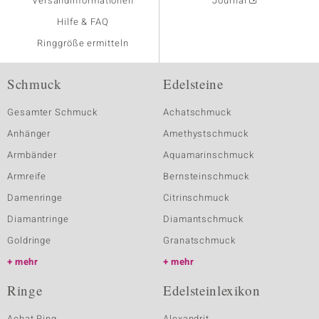
Versandinformationen
Journal
Hilfe & FAQ
Ringgröße ermitteln
Schmuck
Edelsteine
Gesamter Schmuck
Achatschmuck
Anhänger
Amethystschmuck
Armbänder
Aquamarinschmuck
Armreife
Bernsteinschmuck
Damenringe
Citrinschmuck
Diamantringe
Diamantschmuck
Goldringe
Granatschmuck
mehr
mehr
Ringe
Edelsteinlexikon
Achat Ring
Alexandrit