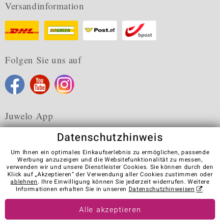
Versandinformation
Folgen Sie uns auf
Juwelo App
Datenschutzhinweis
Um Ihnen ein optimales Einkaufserlebnis zu ermöglichen, passende
Werbung anzuzeigen und die Websitefunktionalität zu messen,
verwenden wir und unsere Dienstleister Cookies. Sie können durch den
Karriere
AGB
Datenschutz
Cookies
Impressum
Klick auf „Akzeptieren“ der Verwendung aller Cookies zustimmen oder
Kontakt
Vertrag widerrufen
ablehnen
. Ihre Einwilligung können Sie jederzeit widerrufen. Weitere
Informationen erhalten Sie in unseren
Datenschutzhinweisen
.
Visit our stores in other countries:
Alle akzeptieren