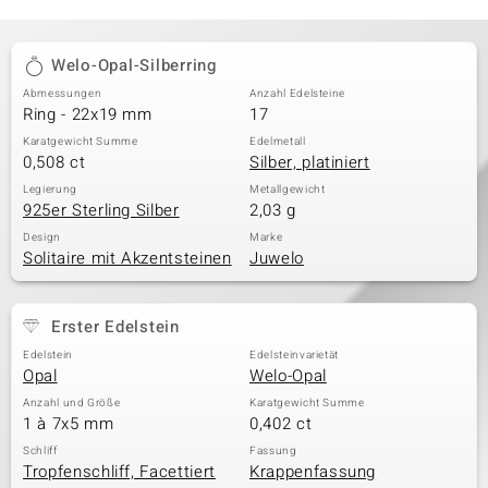
Welo-Opal-Silberring
Abmessungen
Anzahl Edelsteine
Ring - 22x19 mm
17
Karatgewicht Summe
Edelmetall
0,508 ct
Silber, platiniert
Legierung
Metallgewicht
925er Sterling Silber
2,03 g
Design
Marke
Solitaire mit Akzentsteinen
Juwelo
Erster Edelstein
Edelstein
Edelsteinvarietät
Opal
Welo-Opal
Anzahl und Größe
Karatgewicht Summe
1 à 7x5 mm
0,402 ct
Schliff
Fassung
Tropfenschliff, Facettiert
Krappenfassung