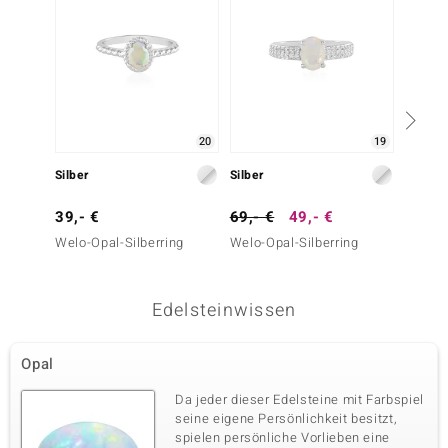
20
19
Silber
Silber
Silber
39,- €
69,- €
49,- €
49,- 
Welo-Opal-Silberring
Welo-Opal-Silberring
Welo-O
Edelsteinwissen
Opal
Da jeder dieser Edelsteine mit Farbspiel
seine eigene Persönlichkeit besitzt,
spielen persönliche Vorlieben eine