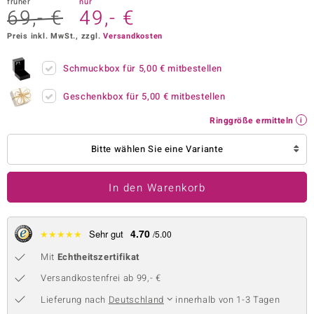
früher
nur
69,- €
49,- €
 JUWELO
Preis inkl. MwSt., zzgl.
Versandkosten
remonti
Schmuckbox für
5,00 €
mitbestellen
uca
Geschenkbox für
5,00 €
mitbestellen
no Collection
Ringgröße ermitteln
ENTS BY DE MELO
Bitte wählen Sie eine Variante
va
In den Warenkorb
otenier
 1894 Collection
4.70
★
★
★
★
★
Sehr gut
/5.00
Mit
Echtheitszertifikat
ana
Versandkostenfrei ab 99,- €
Lieferung nach
Deutschland
innerhalb von 1-3 Tagen