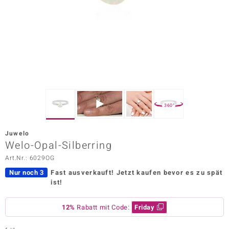
ors Edition
ana
Prince Designs
o
360°
Chic
Juwelo
insell
Welo-Opal-Silberring
Art.Nr.: 6029OG
n Vogue
Nur noch 3
Fast ausverkauft!
Jetzt kaufen bevor es zu spät
 Show
ist!
o Paraíso
12%
Rabatt mit Code:
Friday
Classics