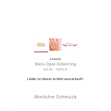
ors Edition
ana
Prince Designs
360°
o
Chic
Juwelo
Welo-Opal-Silberring
insell
Art.Nr.: 7605LN
n Vogue
Leider ist dieser Artikel ausverkauft.
 Show
Ähnlicher Schmuck
o Paraíso
Classics