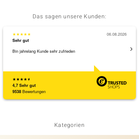
Das sagen unsere Kunden:
★
★
★
★
★
06.08.2026
★
★
★
Sehr gut
Sehr g
Bin jahrelang Kunde sehr zufrieden
Top Qu
★
★
★
★
★
4,7
Sehr gut
9538
Bewertungen
Kategorien