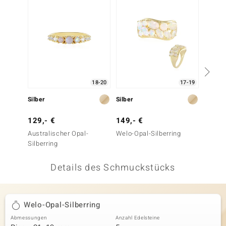
 JUWELO
remonti
uca
no Collection
18-20
17-19
ENTS BY DE MELO
Silber
Silber
Silber
va
129,- €
149,- €
299,-
Australischer Opal-
Welo-Opal-Silberring
Austra
otenier
Silberring
Silberr
 1894 Collection
Details des Schmuckstücks
ana
Welo-Opal-Silberring
Abmessungen
Anzahl Edelsteine