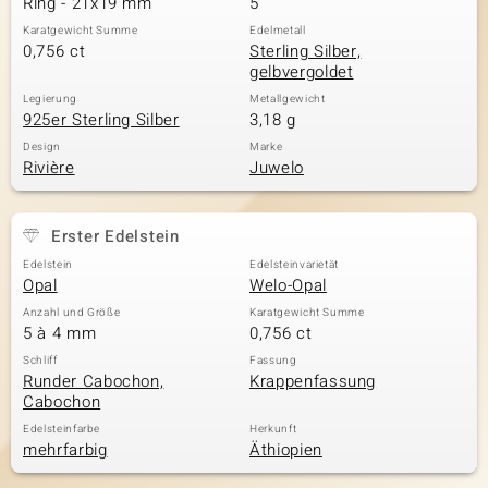
Ring - 21x19 mm
5
Karatgewicht Summe
Edelmetall
0,756 ct
Sterling Silber,
gelbvergoldet
& Classics
Legierung
Metallgewicht
925er Sterling Silber
3,18 g
Minerale
Design
Marke
Rivière
Juwelo
Erster Edelstein
Edelstein
Edelsteinvarietät
Opal
Welo-Opal
Anzahl und Größe
Karatgewicht Summe
5 à 4 mm
0,756 ct
Schliff
Fassung
Runder Cabochon,
Krappenfassung
Cabochon
Edelsteinfarbe
Herkunft
mehrfarbig
Äthiopien