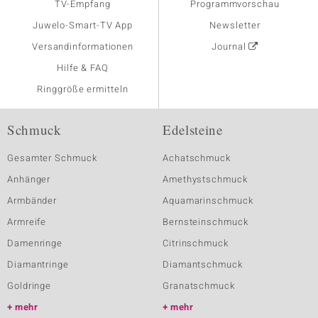
TV-Empfang
Programmvorschau
Juwelo-Smart-TV App
Newsletter
Versandinformationen
Journal
Hilfe & FAQ
Ringgröße ermitteln
Schmuck
Edelsteine
Gesamter Schmuck
Achatschmuck
Anhänger
Amethystschmuck
Armbänder
Aquamarinschmuck
Armreife
Bernsteinschmuck
Damenringe
Citrinschmuck
Diamantringe
Diamantschmuck
Goldringe
Granatschmuck
mehr
mehr