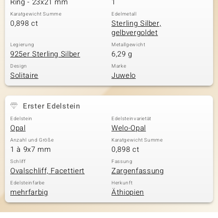
Ring - 23x21 mm
1
Karatgewicht Summe
Edelmetall
0,898 ct
Sterling Silber,
gelbvergoldet
& Classics
Legierung
Metallgewicht
925er Sterling Silber
6,29 g
Minerale
Design
Marke
Solitaire
Juwelo
Erster Edelstein
Edelstein
Edelsteinvarietät
Opal
Welo-Opal
Anzahl und Größe
Karatgewicht Summe
1 à 9x7 mm
0,898 ct
Schliff
Fassung
Ovalschliff, Facettiert
Zargenfassung
Edelsteinfarbe
Herkunft
mehrfarbig
Äthiopien