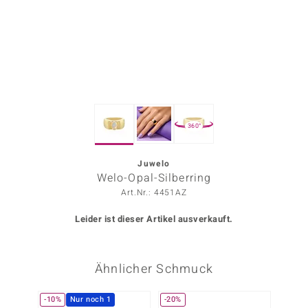
ors Edition
ana
Prince Designs
360°
o
Chic
Juwelo
Welo-Opal-Silberring
insell
Art.Nr.: 4451AZ
n Vogue
Leider ist dieser Artikel ausverkauft.
 Show
Ähnlicher Schmuck
o Paraíso
Classics
-10%
Nur noch 1
-20%