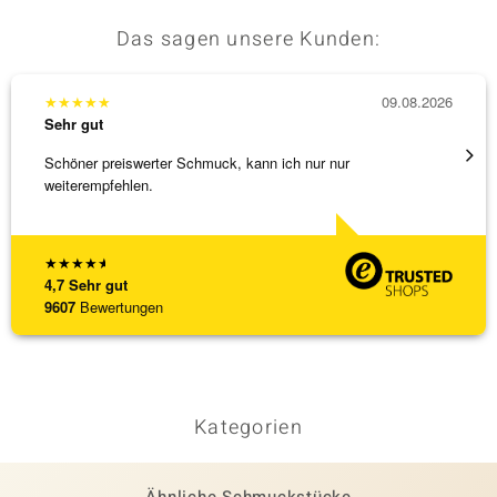
Das sagen unsere Kunden:
★
★
★
★
★
09.08.2026
★
★
★
Sehr gut
Sehr g
Schöner preiswerter Schmuck, kann ich nur nur
Anhäng
weiterempfehlen.
Omega
[ weite
★
★
★
★
★
4,7
Sehr gut
9607
Bewertungen
Kategorien