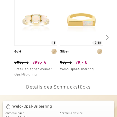
 JUWELO
remonti
uca
no Collection
18
17-18
ENTS BY DE MELO
Gold
Silber
Gold
va
999,- €
899,- €
99,- €
79,- €
599,-
Brasilianischer Weißer
Welo-Opal-Silberring
Brasil
otenier
Opal-Goldring
Opal-G
 1894 Collection
Details des Schmuckstücks
ana
Welo-Opal-Silberring
Abmessungen
Anzahl Edelsteine