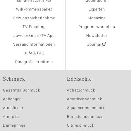
Echtheitszertifikat
Moderatoren
Willkommenspaket
Experten
Gewinnspielteilnahme
Magazine
TV-Empfang
Programmvorschau
Juwelo-Smart-TV App
Newsletter
Versandinformationen
Journal
Hilfe & FAQ
Ringgröße ermitteln
Schmuck
Edelsteine
Gesamter Schmuck
Achatschmuck
Anhänger
Amethystschmuck
Armbänder
Aquamarinschmuck
Armreife
Bernsteinschmuck
Damenringe
Citrinschmuck