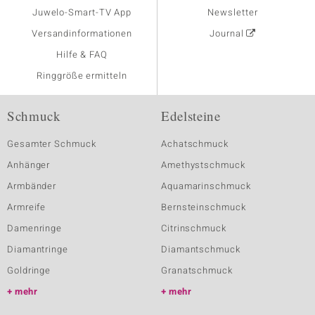
Juwelo-Smart-TV App
Newsletter
Versandinformationen
Journal
Hilfe & FAQ
Ringgröße ermitteln
Schmuck
Edelsteine
Gesamter Schmuck
Achatschmuck
Anhänger
Amethystschmuck
Armbänder
Aquamarinschmuck
Armreife
Bernsteinschmuck
Damenringe
Citrinschmuck
Diamantringe
Diamantschmuck
Goldringe
Granatschmuck
mehr
mehr