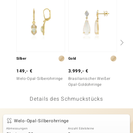
 JUWELO
remonti
uca
no Collection
ENTS BY DE MELO
Silber
Gold
Gold
va
149,- €
3.999,- €
699,-
Welo-Opal-Silberohrringe
Brasilianischer Weißer
Coober
otenier
Opal-Goldohrringe
Goldoh
 1894 Collection
Details des Schmuckstücks
ana
Welo-Opal-Silberohrringe
Abmessungen
Anzahl Edelsteine