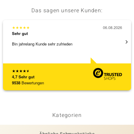
Das sagen unsere Kunden:
★
★
★
★
★
06.08.2026
★
★
★
Sehr gut
Sehr g
Bin jahrelang Kunde sehr zufrieden
Besond
Bearbe
[ weite
★
★
★
★
★
4,7
Sehr gut
9538
Bewertungen
Kategorien