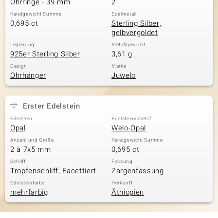
Ohrringe - 39 mm
2
Karatgewicht Summe
Edelmetall
0,695 ct
Sterling Silber,
gelbvergoldet
& Classics
Legierung
Metallgewicht
925er Sterling Silber
3,61 g
Minerale
Design
Marke
Ohrhänger
Juwelo
Erster Edelstein
Edelstein
Edelsteinvarietät
Opal
Welo-Opal
Anzahl und Größe
Karatgewicht Summe
2 à 7x5 mm
0,695 ct
Schliff
Fassung
Tropfenschliff, Facettiert
Zargenfassung
Edelsteinfarbe
Herkunft
mehrfarbig
Äthiopien