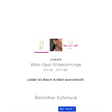
ors Edition
ana
Prince Designs
360°
o
Chic
Juwelo
Welo-Opal-Silberohrringe
insell
Art.Nr.: 3211BA
n Vogue
Leider ist dieser Artikel ausverkauft.
 Show
Ähnlicher Schmuck
o Paraíso
Classics
Nur noch 1
Nur n