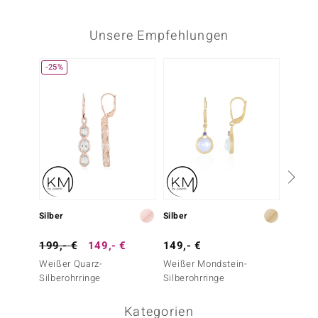
Unsere Empfehlungen
-25%
Silber
Silber
Silber
199,- €
149,- €
149,- €
129,-
Weißer Quarz-
Weißer Mondstein-
Blauer
Silberohrringe
Silberohrringe
Silber
Kategorien