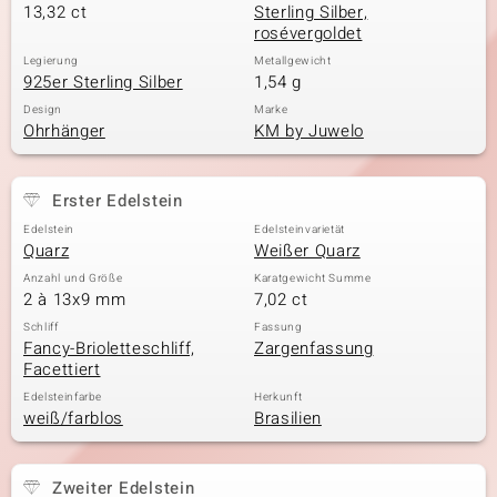
13,32 ct
Sterling Silber,
rosévergoldet
Legierung
Metallgewicht
925er Sterling Silber
1,54 g
Design
Marke
Ohrhänger
KM by Juwelo
Erster Edelstein
Edelstein
Edelsteinvarietät
Quarz
Weißer Quarz
Anzahl und Größe
Karatgewicht Summe
2 à 13x9 mm
7,02 ct
Schliff
Fassung
Fancy-Brioletteschliff,
Zargenfassung
Facettiert
Edelsteinfarbe
Herkunft
weiß/farblos
Brasilien
Zweiter Edelstein