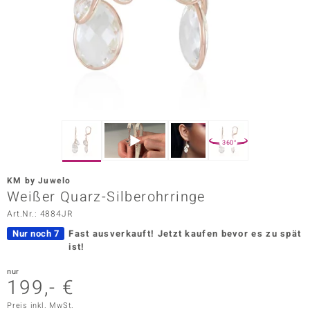
ors Edition
ana
Prince Designs
o
360°
Chic
KM by Juwelo
insell
Weißer Quarz-Silberohrringe
Art.Nr.: 4884JR
n Vogue
Nur noch 7
Fast ausverkauft!
Jetzt kaufen bevor es zu spät
 Show
ist!
o Paraíso
nur
199,- €
Classics
Preis inkl. MwSt.