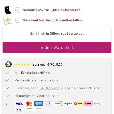
 JUWELO
Schmuckbox für
5,00 €
mitbestellen
remonti
Geschenkbox für
6,00 €
mitbestellen
uca
Erhältlich in
Silber, rosévergoldet
no Collection
In den Warenkorb
ENTS BY DE MELO
va
4.70
★
★
★
★
★
Sehr gut
/5.00
otenier
Mit
Echtheitszertifikat
 1894 Collection
Versandkostenfrei ab 99,- €
Lieferung nach
Deutschland
innerhalb von 1-3 Tagen
Hauseigener Kundenservice
ana