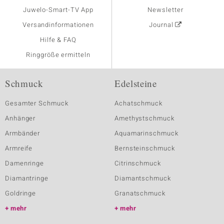
Juwelo-Smart-TV App
Newsletter
Versandinformationen
Journal
Hilfe & FAQ
Ringgröße ermitteln
Schmuck
Edelsteine
Gesamter Schmuck
Achatschmuck
Anhänger
Amethystschmuck
Armbänder
Aquamarinschmuck
Armreife
Bernsteinschmuck
Damenringe
Citrinschmuck
Diamantringe
Diamantschmuck
Goldringe
Granatschmuck
mehr
mehr