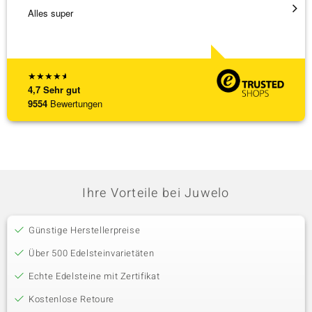
Alles super
Hatte 
Schmu
[ weite
★
★
★
★
★
4,7
Sehr gut
9554
Bewertungen
Ihre Vorteile bei Juwelo
Günstige Herstellerpreise
Über 500 Edelsteinvarietäten
Echte Edelsteine mit Zertifikat
Kostenlose Retoure