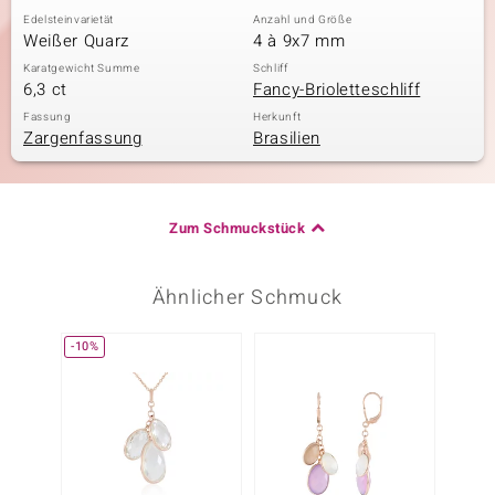
Edelsteinvarietät
Anzahl und Größe
Weißer Quarz
4 à 9x7 mm
Karatgewicht Summe
Schliff
6,3 ct
Fancy-Brioletteschliff
Fassung
Herkunft
Zargenfassung
Brasilien
Zum Schmuckstück
Ähnlicher Schmuck
-10%