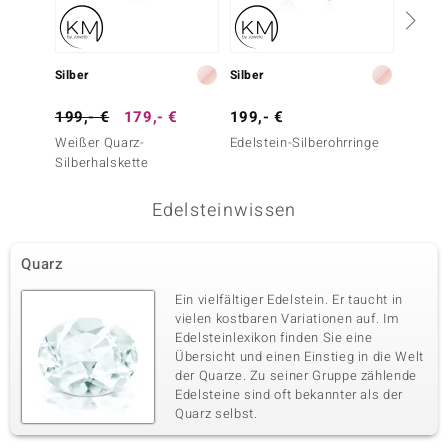
Silber
Silber
Silber
199,- €
179,- €
199,- €
279,-
Weißer Quarz-
Edelstein-Silberohrringe
Weißer
Silberhalskette
Silbero
Edelsteinwissen
Quarz
Ein vielfältiger Edelstein. Er taucht in
vielen kostbaren Variationen auf. Im
Edelsteinlexikon finden Sie eine
Übersicht und einen Einstieg in die Welt
der Quarze. Zu seiner Gruppe zählende
Edelsteine sind oft bekannter als der
Quarz selbst.