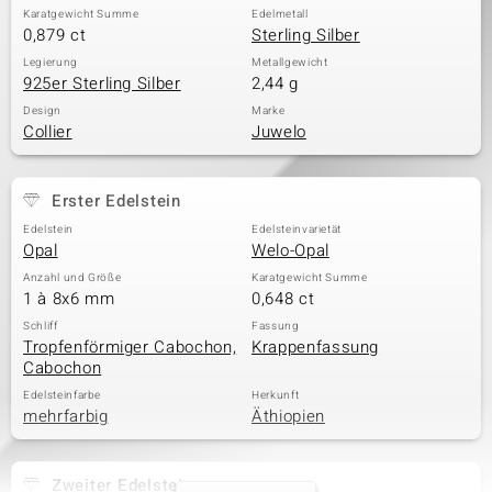
Karatgewicht Summe
Edelmetall
0,879 ct
Sterling Silber
Legierung
Metallgewicht
925er Sterling Silber
2,44 g
Design
Marke
Collier
Juwelo
Erster Edelstein
Edelstein
Edelsteinvarietät
Opal
Welo-Opal
Anzahl und Größe
Karatgewicht Summe
1 à 8x6 mm
0,648 ct
Schliff
Fassung
Tropfenförmiger Cabochon,
Krappenfassung
Cabochon
Edelsteinfarbe
Herkunft
mehrfarbig
Äthiopien
Zweiter Edelstein