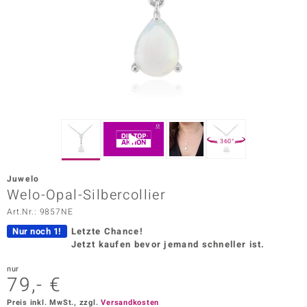
ors Edition
ana
Prince Designs
o
360°
Chic
Juwelo
insell
Welo-Opal-Silbercollier
Art.Nr.: 9857NE
n Vogue
Nur noch 1!
Letzte Chance!
 Show
Jetzt kaufen bevor jemand schneller ist.
o Paraíso
nur
79,- €
Classics
Preis inkl. MwSt., zzgl.
Versandkosten