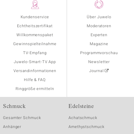
Kundenservice
Über Juwelo
Echtheitszertifikat
Moderatoren
Willkommenspaket
Experten
Gewinnspielteilnahme
Magazine
TV-Empfang
Programmvorschau
Juwelo-Smart-TV App
Newsletter
Versandinformationen
Journal
Hilfe & FAQ
Ringgröße ermitteln
Schmuck
Edelsteine
Gesamter Schmuck
Achatschmuck
Anhänger
Amethystschmuck