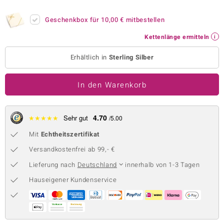
 JUWELO
Geschenkbox für
10,00 €
mitbestellen
remonti
Kettenlänge ermitteln
uca
Erhältlich in
Sterling Silber
no Collection
In den Warenkorb
ENTS BY DE MELO
va
4.70
★
★
★
★
★
Sehr gut
/5.00
Mit
Echtheitszertifikat
otenier
Versandkostenfrei ab 99,- €
 1894 Collection
Lieferung nach
Deutschland
innerhalb von 1-3 Tagen
Hauseigener Kundenservice
ana