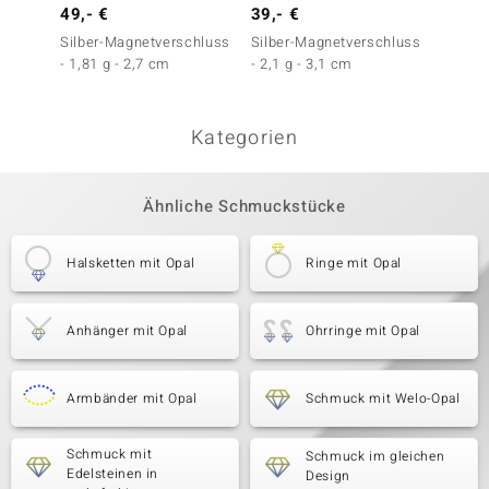
49,- €
39,- €
149,-
Silber-Magnetverschluss
Silber-Magnetverschluss
Welo-O
- 1,81 g - 2,7 cm
- 2,1 g - 3,1 cm
(Adela 
Kategorien
Ähnliche Schmuckstücke
Halsketten mit Opal
Ringe mit Opal
Anhänger mit Opal
Ohrringe mit Opal
Armbänder mit Opal
Schmuck mit Welo-Opal
Schmuck mit
Schmuck im gleichen
Edelsteinen in
Design