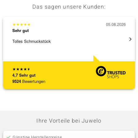
Das sagen unsere Kunden:
★
★
★
★
★
05.08.2026
★
★
★
Sehr gut
Sehr g
Tolles Schmuckstück
Ich ha
werden
[ weite
★
★
★
★
★
4,7
Sehr gut
9524
Bewertungen
Ihre Vorteile bei Juwelo
Günstige Herstellerpreise