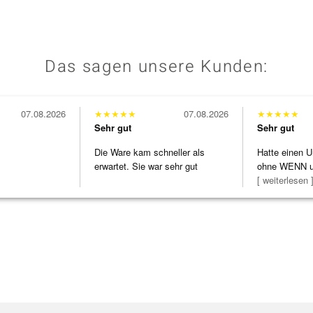
Das sagen unsere Kunden:
07.08.2026
★
★
★
★
★
07.08.2026
★
★
★
★
★
Sehr gut
Sehr gut
Die Ware kam schneller als
Hatte einen U
erwartet. Sie war sehr gut
ohne WENN u
verpackt.
Schmuckstüc
[ weiterlesen 