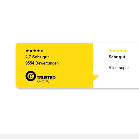
★
★
★
★
★
★
★
★
★
★
4,7
Sehr gut
Sehr gut
9554
Bewertungen
Alles super