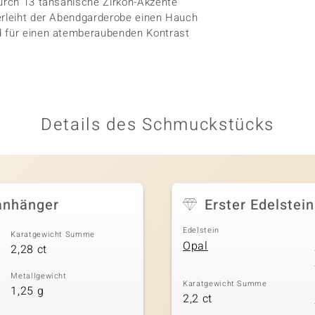
durch 13 tansanische Zirkon-Akzente
verleiht der Abendgarderobe einen Hauch
d für einen atemberaubenden Kontrast
Details des Schmuckstücks
danhänger
Erster Edelstein
Edelstein
Karatgewicht Summe
Opal
2,28 ct
Metallgewicht
Karatgewicht Summe
1,25 g
2,2 ct