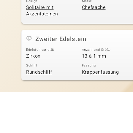
Design
Marke
Solitaire mit
Chefsache
Akzentsteinen
Zweiter Edelstein
Edelsteinvarietät
Anzahl und Größe
Zirkon
13 à 1 mm
Schliff
Fassung
Rundschliff
Krappenfassung