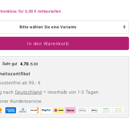
Perle
Ringgröße ermitteln
lith
Spinell
chenkbox für
6,00 €
mitbestellen
in
Zirkon
Bitte wählen Sie eine Variante
Gelb
In den Warenkorb
Sehr gut
4.70
/5.00
heitszertifikat
ostenfrei ab 99,- €
ng nach
Deutschland
innerhalb von 1-3 Tagen
ener Kundenservice