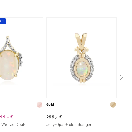
h 1
Nur n
Gold
Gold
99,- €
299,- €
799,-
r Weißer Opal-
Jelly-Opal-Goldanhänger
Brasil
Golda