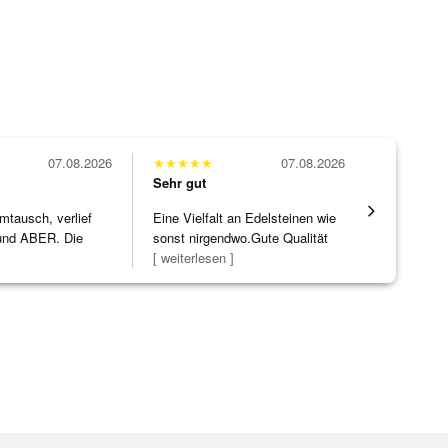
07.08.2026
★
★
★
★
★
07.08.2026
★
★
★
★
★
Sehr gut
Sehr gut
mtausch, verlief
Eine Vielfalt an Edelsteinen wie
Wunderschö
nd ABER. Die
sonst nirgendwo.Gute Qualität
Opal, tolle
ke h
]
zu noc
[ weiterlesen ]
Steg ist e
[ weiterles