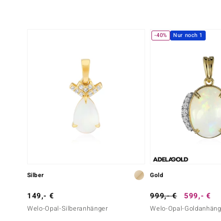
-40%
Nur noch 1
Silber
Gold
149,- €
999,- €
599,- €
Welo-Opal-Silberanhänger
Welo-Opal-Goldanhäng