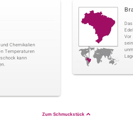
Bra
Das 
Edel
Vor
sei
 und Chemikalien
unm
men Temperaturen
Lag
rschock kann
en.
Zum Schmuckstück