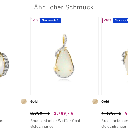
Ähnlicher Schmuck
-5%
Nur noch 1
-33%
Nur noc
Gold
Gold
3.999,- €
3.799,- €
1.499,- €
9
er
Brasilianischer Weißer Opal-
Brasilianische
Goldanhänger
Goldanhänger