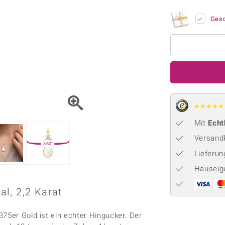
Onyx
Peridot
ns
♦ Silberhalsketten
TPC
Rhodolith
Spektro
Ges
k
♦ Silberohrringe
Trends & Classics
Türkis
Turmal
♦ Silberanhänger
Vitale Minerale
n
Platinschmuck
Blau
Grün
★
★
★
★
★
Mit
Echt
Versandk
360°
Lieferu
Hauseig
l, 2,2 Karat
75er Gold ist ein echter Hingucker. Der