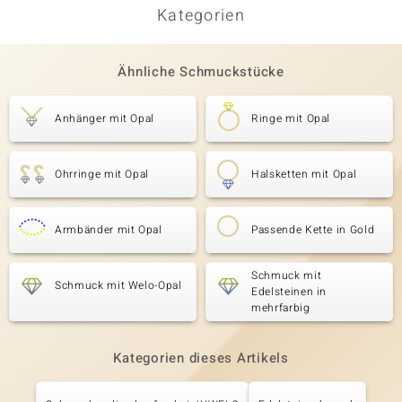
Kategorien
Ähnliche Schmuckstücke
Anhänger mit Opal
Ringe mit Opal
Ohrringe mit Opal
Halsketten mit Opal
Armbänder mit Opal
Passende Kette in Gold
Schmuck mit
Schmuck mit Welo-Opal
Edelsteinen in
mehrfarbig
Kategorien dieses Artikels