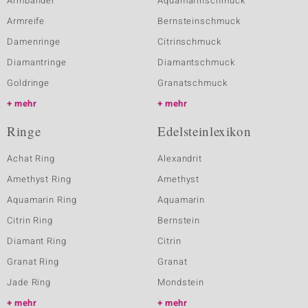
Armbänder
Aquamarinschmuck
Armreife
Bernsteinschmuck
Damenringe
Citrinschmuck
Diamantringe
Diamantschmuck
Goldringe
Granatschmuck
mehr
mehr
Ringe
Edelsteinlexikon
Achat Ring
Alexandrit
Amethyst Ring
Amethyst
Aquamarin Ring
Aquamarin
Citrin Ring
Bernstein
Diamant Ring
Citrin
Granat Ring
Granat
Jade Ring
Mondstein
mehr
mehr