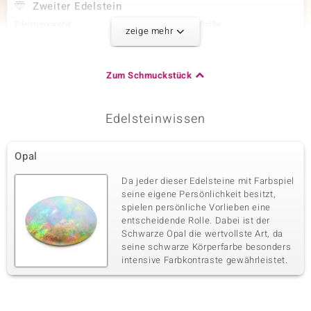
Zweiter Edelstein
Edelsteinvarietät
Anzahl und Größe
zeige mehr
Zirkon
1 à 6x4 mm
Karatgewicht Summe
Schliff
0,713 ct
Ovalschliff
Zum Schmuckstück
Fassung
Herkunft
Krappenfassung
Kambodscha
Edelsteinwissen
Dritter Edelstein
Opal
Edelsteinvarietät
Anzahl und Größe
Zirkon
23 à 1,3 mm
Da jeder dieser Edelsteine mit Farbspiel
Karatgewicht Summe
Schliff
seine eigene Persönlichkeit besitzt,
0,323 ct
Rundschliff
spielen persönliche Vorlieben eine
entscheidende Rolle. Dabei ist der
Fassung
Herkunft
Pavéfassung
Schwarze Opal die wertvollste Art, da
Kambodscha
seine schwarze Körperfarbe besonders
intensive Farbkontraste gewährleistet.