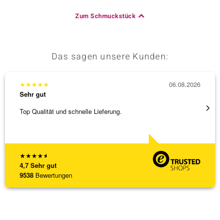
Zum Schmuckstück
Das sagen unsere Kunden:
★
★
★
★
★
06.08.2026
★
★
★
Sehr gut
Sehr g
Top Qualität und schnelle Lieferung.
Besond
Bearbe
[ weite
★
★
★
★
★
4,7
Sehr gut
9538
Bewertungen