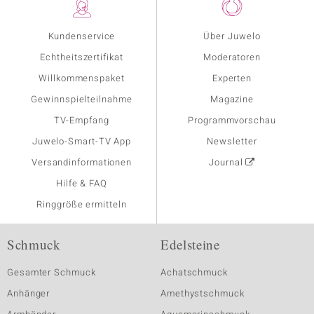
Kundenservice
Über Juwelo
Echtheitszertifikat
Moderatoren
Willkommenspaket
Experten
Gewinnspielteilnahme
Magazine
TV-Empfang
Programmvorschau
Juwelo-Smart-TV App
Newsletter
Versandinformationen
Journal
Hilfe & FAQ
Ringgröße ermitteln
Schmuck
Edelsteine
Gesamter Schmuck
Achatschmuck
Anhänger
Amethystschmuck