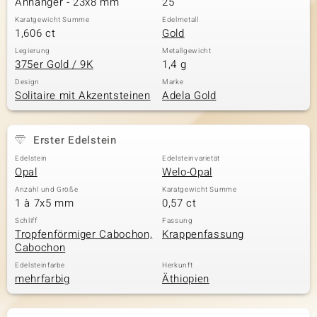
Anhänger - 23x8 mm
25
Karatgewicht Summe
Edelmetall
1,606 ct
Gold
& Classics
Legierung
Metallgewicht
375er Gold / 9K
1,4 g
Minerale
Design
Marke
Solitaire mit Akzentsteinen
Adela Gold
Erster Edelstein
Edelstein
Edelsteinvarietät
Opal
Welo-Opal
Anzahl und Größe
Karatgewicht Summe
1 à 7x5 mm
0,57 ct
Schliff
Fassung
Tropfenförmiger Cabochon,
Krappenfassung
Cabochon
Edelsteinfarbe
Herkunft
mehrfarbig
Äthiopien