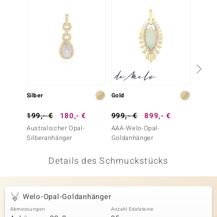
 JUWELO
remonti
uca
no Collection
ENTS BY DE MELO
Silber
Gold
Gold
va
199,- €
180,- €
999,- €
899,- €
399,-
Australischer Opal-
AAA-Welo-Opal-
Welo-O
otenier
Silberanhänger
Goldanhänger
 1894 Collection
Details des Schmuckstücks
ana
Welo-Opal-Goldanhänger
Abmessungen
Anzahl Edelsteine