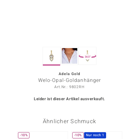
ors Edition
ana
Prince Designs
360°
o
Chic
Adela Gold
Welo-Opal-Goldanhänger
insell
Art.Nr.: 9802RH
n Vogue
Leider ist dieser Artikel ausverkauft.
 Show
Ähnlicher Schmuck
o Paraíso
Classics
-10%
-10%
Nur noch 1
-38%