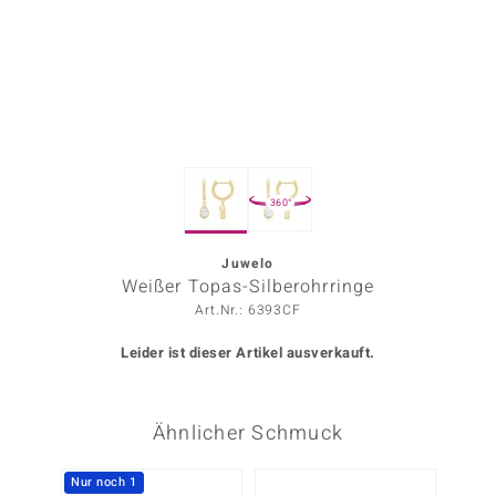
ors Edition
ana
Prince Designs
360°
o
Chic
Juwelo
Weißer Topas-Silberohrringe
insell
Art.Nr.: 6393CF
n Vogue
Leider ist dieser Artikel ausverkauft.
 Show
Ähnlicher Schmuck
o Paraíso
Classics
Nur noch 1
Nur n