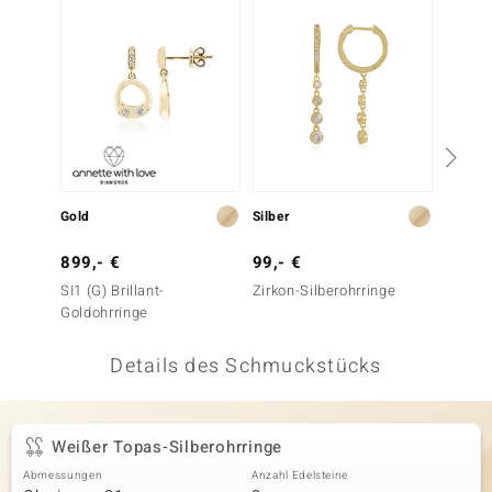
 JUWELO
remonti
uca
no Collection
ENTS BY DE MELO
Gold
Silber
Gold
va
899,- €
99,- €
999,-
SI1 (G) Brillant-
Zirkon-Silberohrringe
SI1 (G)
otenier
Goldohrringe
Goldoh
 1894 Collection
Details des Schmuckstücks
ana
Weißer Topas-Silberohrringe
Abmessungen
Anzahl Edelsteine