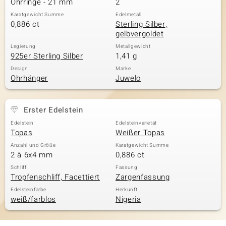
Ohrringe - 21 mm
2
Karatgewicht Summe
Edelmetall
0,886 ct
Sterling Silber,
gelbvergoldet
& Classics
Legierung
Metallgewicht
925er Sterling Silber
1,41 g
Minerale
Design
Marke
Ohrhänger
Juwelo
Erster Edelstein
Edelstein
Edelsteinvarietät
Topas
Weißer Topas
Anzahl und Größe
Karatgewicht Summe
2 à 6x4 mm
0,886 ct
Schliff
Fassung
Tropfenschliff, Facettiert
Zargenfassung
Edelsteinfarbe
Herkunft
weiß/farblos
Nigeria