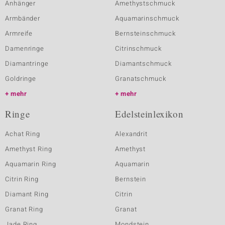
Anhänger
Amethystschmuck
Armbänder
Aquamarinschmuck
Armreife
Bernsteinschmuck
Damenringe
Citrinschmuck
Diamantringe
Diamantschmuck
Goldringe
Granatschmuck
mehr
mehr
Ringe
Edelsteinlexikon
Achat Ring
Alexandrit
Amethyst Ring
Amethyst
Aquamarin Ring
Aquamarin
Citrin Ring
Bernstein
Diamant Ring
Citrin
Granat Ring
Granat
Jade Ring
Mondstein