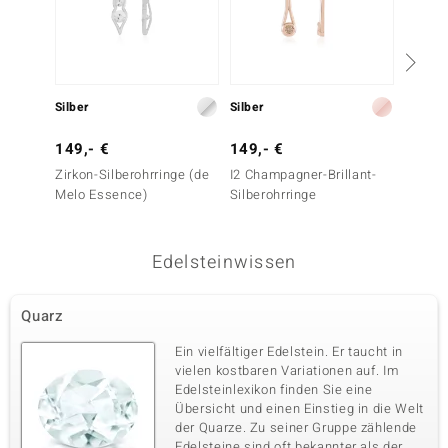
Silber
Silber
Silber
149,- €
149,- €
99,- 
Zirkon-Silberohrringe (de
I2 Champagner-Brillant-
Zirkon-
Melo Essence)
Silberohrringe
Edelsteinwissen
Quarz
Ein vielfältiger Edelstein. Er taucht in
vielen kostbaren Variationen auf. Im
Edelsteinlexikon finden Sie eine
Übersicht und einen Einstieg in die Welt
der Quarze. Zu seiner Gruppe zählende
Edelsteine sind oft bekannter als der