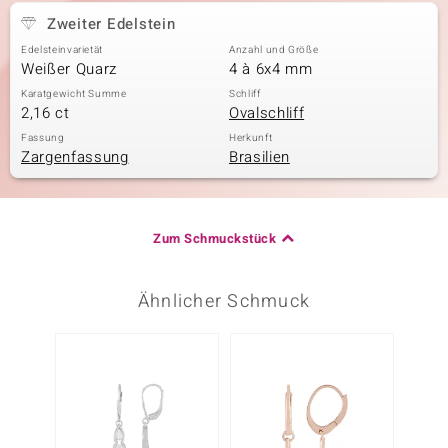
Zweiter Edelstein
Edelsteinvarietät
Anzahl und Größe
Weißer Quarz
4 à 6x4 mm
Karatgewicht Summe
Schliff
2,16 ct
Ovalschliff
Fassung
Herkunft
Zargenfassung
Brasilien
Zum Schmuckstück
Ähnlicher Schmuck