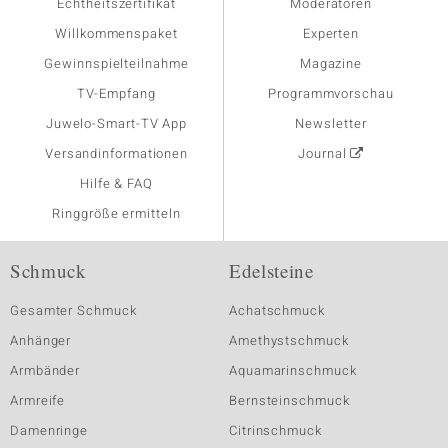
Echtheitszertifikat
Moderatoren
Willkommenspaket
Experten
Gewinnspielteilnahme
Magazine
TV-Empfang
Programmvorschau
Juwelo-Smart-TV App
Newsletter
Versandinformationen
Journal
Hilfe & FAQ
Ringgröße ermitteln
Schmuck
Edelsteine
Gesamter Schmuck
Achatschmuck
Anhänger
Amethystschmuck
Armbänder
Aquamarinschmuck
Armreife
Bernsteinschmuck
Damenringe
Citrinschmuck