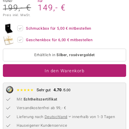
früher
nur
199,- €
149,- €
 JUWELO
Preis inkl. MwSt.
remonti
Schmuckbox für
5,00 €
mitbestellen
uca
Geschenkbox für
6,00 €
mitbestellen
no Collection
ENTS BY DE MELO
Erhältlich in
Silber, rosévergoldet
va
In den Warenkorb
otenier
4.70
★
★
★
★
★
Sehr gut
/5.00
 1894 Collection
Mit
Echtheitszertifikat
Versandkostenfrei ab 99,- €
ana
Lieferung nach
Deutschland
innerhalb von 1-3 Tagen
Hauseigener Kundenservice