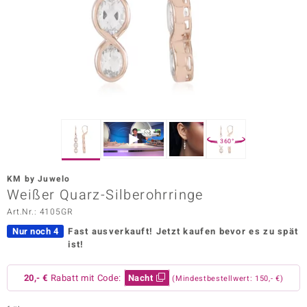
ors Edition
ana
Prince Designs
o
360°
Chic
KM by Juwelo
insell
Weißer Quarz-Silberohrringe
Art.Nr.: 4105GR
n Vogue
Nur noch 4
Fast ausverkauft!
Jetzt kaufen bevor es zu spät
 Show
ist!
o Paraíso
20,- €
Rabatt mit Code:
Nacht
(Mindestbestellwert: 150,- €)
Classics