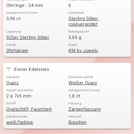
Ohrringe - 24 mm
6
Karatgewicht Summe
Edelmetall
3,96 ct
Sterling Silber,
rosévergoldet
Legierung
Metallgewicht
925er Sterling Silber
3,65 g
Design
Marke
Ohrhänger
KM by Juwelo
Erster Edelstein
Edelstein
Edelsteinvarietät
Quarz
Weißer Quarz
Anzahl und Größe
Karatgewicht Summe
2 à 7x5 mm
1,8 ct
Schliff
Fassung
Ovalschliff, Facettiert
Zargenfassung
Edelsteinfarbe
Herkunft
weiß/farblos
Brasilien