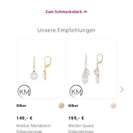
Zum Schmuckstück
Unsere Empfehlungen
Silber
Silber
Silber
149,- €
199,- €
149,-
Weißer Mondstein-
Weißer Quarz-
Golden
Silberohrringe
Silberohrringe
Labrado