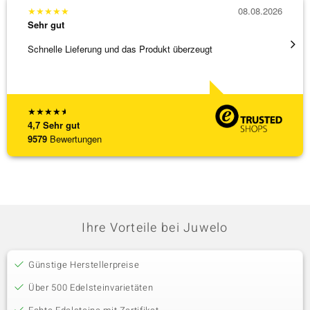
★
★
★
★
★
08.08.2026
★
★
★
Sehr gut
Sehr g
Schnelle Lieferung und das Produkt überzeugt
Immer 
★
★
★
★
★
4,7
Sehr gut
9579
Bewertungen
Ihre Vorteile bei Juwelo
Günstige Herstellerpreise
Über 500 Edelsteinvarietäten