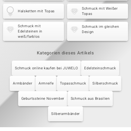
Schmuck mit Weißer
Halsketten mit Topas
Topas
Schmuck mit
Schmuck im gleichen
Edelsteinen in
Design
weiß/farblos
Kategorien dieses Artikels
Schmuck online kaufen bei JUWELO
Edelsteinschmuck
Armbänder
Armreife
Topasschmuck
Silberschmuck
Geburtssteine November
Schmuck aus Brasilien
Silberarmbänder