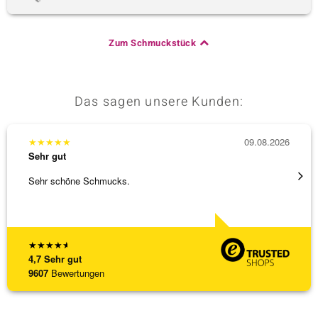
Zum Schmuckstück
Das sagen unsere Kunden:
★
★
★
★
★
09.08.2026
★
★
★
Sehr gut
Sehr g
Sehr schöne Schmucks.
Schöne
weiter
★
★
★
★
★
4,7
Sehr gut
9607
Bewertungen