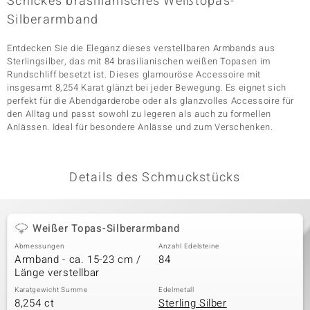
Schickes brasilianisches Weißtopas-
Silberarmband
Entdecken Sie die Eleganz dieses verstellbaren Armbands aus
& Classics
Sterlingsilber, das mit 84 brasilianischen weißen Topasen im
Rundschliff besetzt ist. Dieses glamouröse Accessoire mit
Minerale
insgesamt 8,254 Karat glänzt bei jeder Bewegung. Es eignet sich
perfekt für die Abendgarderobe oder als glanzvolles Accessoire für
den Alltag und passt sowohl zu legeren als auch zu formellen
Anlässen. Ideal für besondere Anlässe und zum Verschenken.
Details des Schmuckstücks
Weißer Topas-Silberarmband
Abmessungen
Anzahl Edelsteine
Armband - ca. 15-23 cm /
84
Länge verstellbar
Karatgewicht Summe
Edelmetall
8,254 ct
Sterling Silber