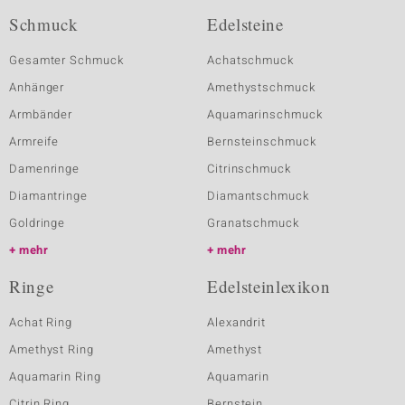
Schmuck
Edelsteine
Gesamter Schmuck
Achatschmuck
Anhänger
Amethystschmuck
Armbänder
Aquamarinschmuck
Armreife
Bernsteinschmuck
Damenringe
Citrinschmuck
Diamantringe
Diamantschmuck
Goldringe
Granatschmuck
mehr
mehr
Ringe
Edelsteinlexikon
Achat Ring
Alexandrit
Amethyst Ring
Amethyst
Aquamarin Ring
Aquamarin
Citrin Ring
Bernstein