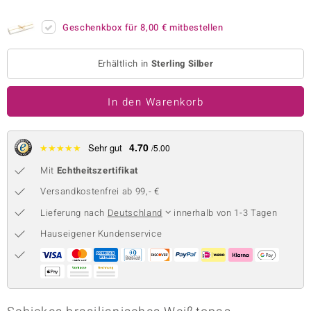
 JUWELO
Geschenkbox für
8,00 €
mitbestellen
remonti
Erhältlich in
Sterling Silber
uca
In den Warenkorb
no Collection
ENTS BY DE MELO
4.70
★
★
★
★
★
Sehr gut
/5.00
va
Mit
Echtheitszertifikat
otenier
Versandkostenfrei ab 99,- €
Lieferung nach
Deutschland
innerhalb von 1-3 Tagen
 1894 Collection
Hauseigener Kundenservice
ana