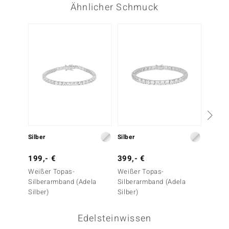
Ähnlicher Schmuck
Silber
Silber
Gold
199,- €
399,- €
1.999
Weißer Topas-
Weißer Topas-
SI1 (H)
Silberarmband (Adela
Silberarmband (Adela
Goldar
Silber)
Silber)
Edelsteinwissen