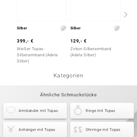
Silber
Silber
Silber
399,- €
129,- €
199,-
Weißer Topas-
Zirkon-Silberarmband
Weißer
Silberarmband (Adela
(Adela Silber)
Silber
Silber)
Silber)
Kategorien
Ähnliche Schmuckstücke
Armbänder mit Topas
Ringe mit Topas
Anhänger mit Topas
Ohrringe mit Topas