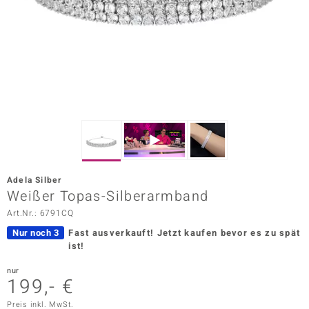
ors Edition
ana
Prince Designs
o
Chic
Adela Silber
insell
Weißer Topas-Silberarmband
Art.Nr.: 6791CQ
n Vogue
Nur noch 3
Fast ausverkauft!
Jetzt kaufen bevor es zu spät
 Show
ist!
o Paraíso
nur
199,- €
Classics
Preis inkl. MwSt.