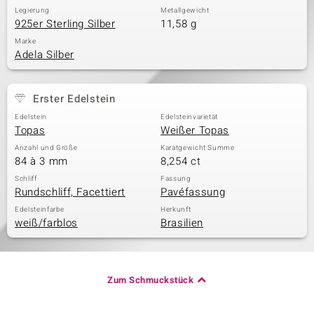
Legierung
Metallgewicht
925er Sterling Silber
11,58 g
Marke
Adela Silber
Erster Edelstein
Edelstein
Edelsteinvarietät
Topas
Weißer Topas
Anzahl und Größe
Karatgewicht Summe
84 à 3 mm
8,254 ct
Schliff
Fassung
Rundschliff, Facettiert
Pavéfassung
Edelsteinfarbe
Herkunft
weiß/farblos
Brasilien
Zum Schmuckstück