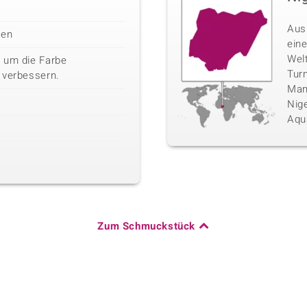
Aus
len
eine
Wel
 um die Farbe
Tur
 verbessern.
Mam
Nige
Aqu
Zum Schmuckstück