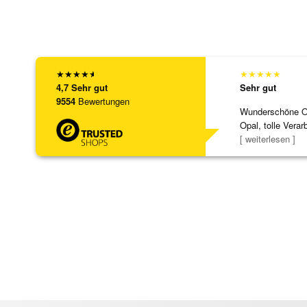
★
★
★
★
★
★
★
★
★
★
4,7
Sehr gut
Sehr gut
9554
Bewertungen
Wunderschöne Ohr
Opal, tolle Verar
Steg ist e
[ weiterlesen ]