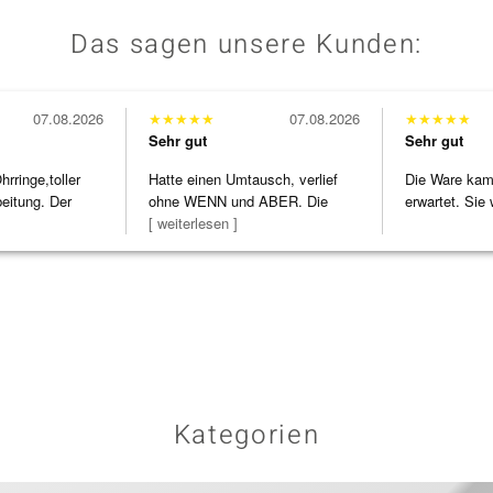
Das sagen unsere Kunden:
07.08.2026
★
★
★
★
★
07.08.2026
★
★
★
★
★
Sehr gut
Sehr gut
ringe,toller
Hatte einen Umtausch, verlief
Die Ware kam 
beitung. Der
ohne WENN und ABER. Die
erwartet. Sie 
Schmuckstücke h
[ weiterlesen ]
verpackt.
Kategorien