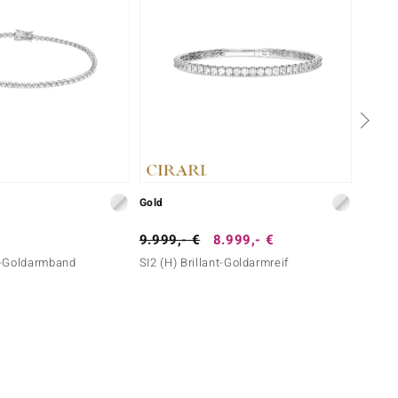
Gold
Silber
9.999,- €
8.999,- €
199,-
nt-Goldarmband
SI2 (H) Brillant-Goldarmreif
Grüner