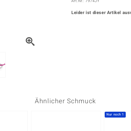
Onyx
Peridot
Art.Nr.: 7974JY
ns
♦ Silberhalsketten
TPC
Rhodolith
Spektro
k
♦ Silberohrringe
Leider ist dieser Artikel aus
Trends & Classics
Türkis
Turmal
♦ Silberanhänger
Vitale Minerale
n
Platinschmuck
Blau
Grün
Ähnlicher Schmuck
Nur noch 1