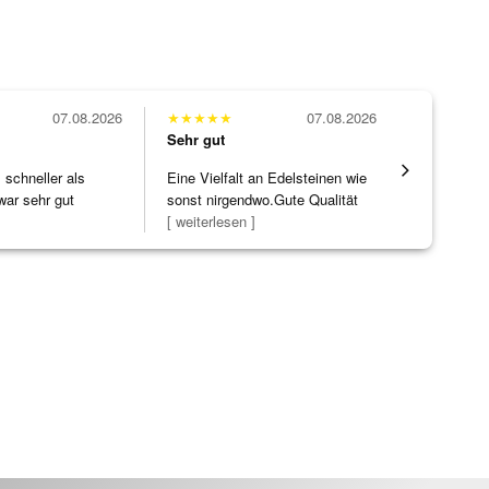
07.08.2026
★
★
★
★
★
07.08.2026
★
★
★
★
★
Sehr gut
Sehr gut
schneller als
Eine Vielfalt an Edelsteinen wie
Alles supe
war sehr gut
sonst nirgendwo.Gute Qualität
zu noc
[ weiterlesen ]