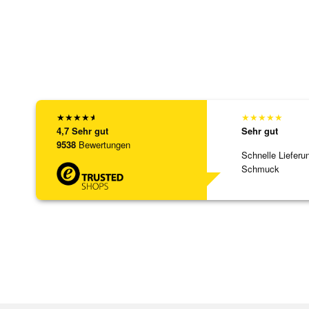
★
★
★
★
★
★
★
★
★
★
4,7
Sehr gut
Sehr gut
9538
Bewertungen
Schnelle Lieferu
Schmuck