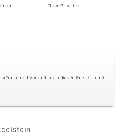
hänger
Zirkon-Silberring
Zirkon
ebräuche und Vorstellungen diesen Edelstein mit
Edelstein