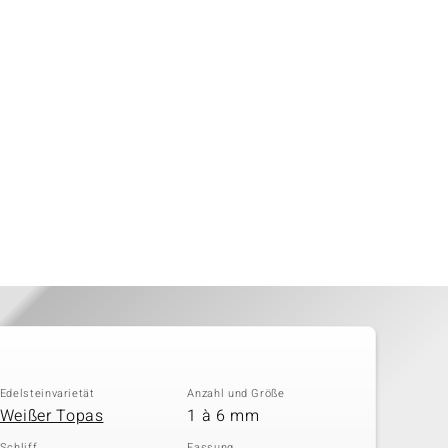
Edelsteinvarietät
Anzahl und Größe
Weißer Topas
1 à 6 mm
Schliff
Fassung