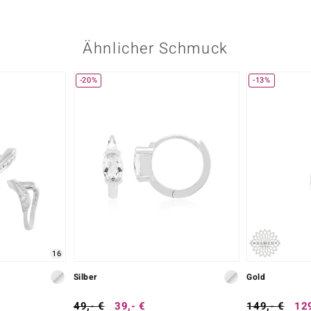
Ähnlicher Schmuck
-20%
-13%
16
Silber
Gold
49,- €
39,- €
149,- €
129