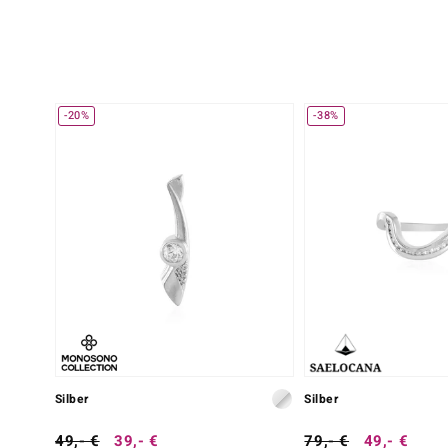
-20%
-38%
Silber
Silber
49,- €
39,- €
79,- €
49,- €