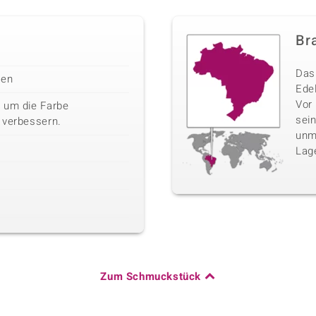
Bra
Das 
len
Edel
Vor
 um die Farbe
sei
 verbessern.
unm
Lag
Zum Schmuckstück