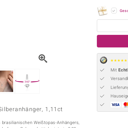
Onyx
Peridot
ns
♦ Silberhalsketten
TPC
Rhodolith
Spektro
Ges
k
♦ Silberohrringe
Trends & Classics
Türkis
Turmal
♦ Silberanhänger
Vitale Minerale
n
Platinschmuck
Blau
Grün
★
★
★
★
★
Mit
Echt
Versandk
360°
Lieferu
Hauseig
Silberanhänger, 1,11ct
n brasilianischen Weißtopas-Anhängers,