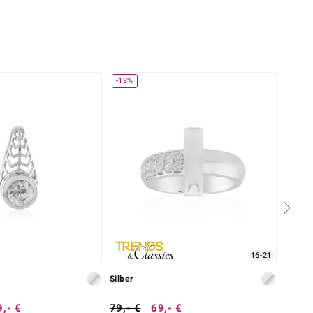
-13%
-30%
16-21
Silber
Silber
,- €
79,- €
69,- €
99,- 