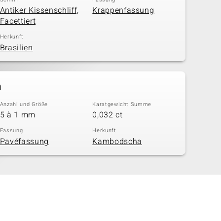
Antiker Kissenschliff,
Krappenfassung
Facettiert
Herkunft
Brasilien
n
Anzahl und Größe
Karatgewicht Summe
5 à 1 mm
0,032 ct
Fassung
Herkunft
Pavéfassung
Kambodscha