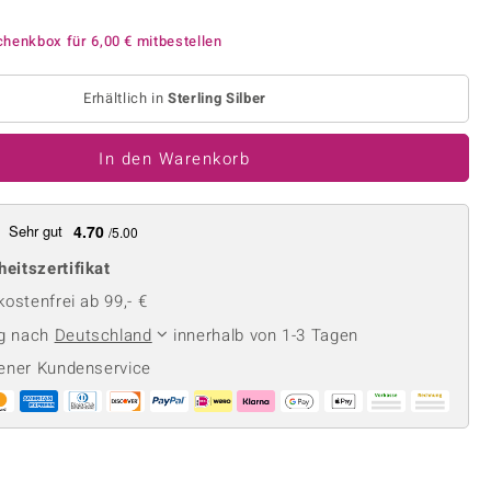
Perle
Ringgröße ermitteln
lith
Spinell
chenkbox für
6,00 €
mitbestellen
in
Zirkon
Erhältlich in
Sterling Silber
Gelb
In den Warenkorb
Sehr gut
4.70
/5.00
heitszertifikat
ostenfrei ab 99,- €
ng nach
Deutschland
innerhalb von 1-3 Tagen
ener Kundenservice