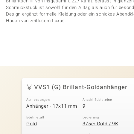
Brillantschliff von insgesamt 0,227 Karat, gefasst in glänz
Schmuckstück ist sowohl für den Alltag als auch für besonde
Design ergänzt formelle Kleidung oder ein schickes Abendkl
Hauch von zeitlosem Luxus.
VVS1 (G) Brillant-Goldanhänger
Abmessungen
Anzahl Edelsteine
Anhänger - 17x11 mm
9
Edelmetall
Legierung
Gold
375er Gold / 9K