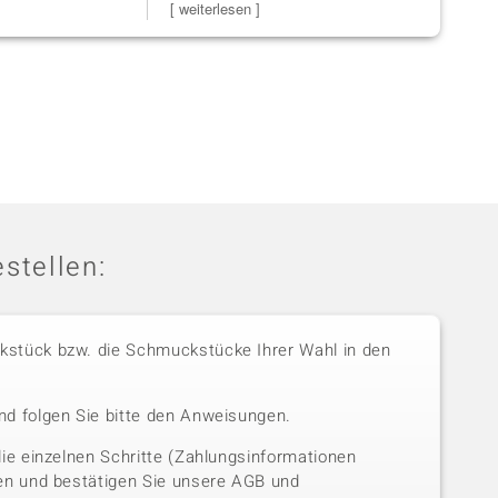
Steg ist e
[ weiterlesen ]
zu noc
[ weiterles
stellen:
stück bzw. die Schmuckstücke Ihrer Wahl in den
nd folgen Sie bitte den Anweisungen.
die einzelnen Schritte (Zahlungsinformationen
sen und bestätigen Sie unsere AGB und