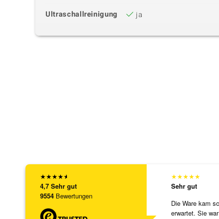
Ultraschallreinigung
ja
★
★
★
★
★
★
★
★
★
★
4,7
Sehr gut
Sehr gut
9554
Bewertungen
Die Ware kam sch
erwartet. Sie war