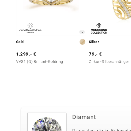
17
Gold
Silber
1.299,- €
79,- €
VVS1 (G) Brillant-Goldring
Zirkon-Silberanhänger
Diamant
Diamanten, die im Erdmante