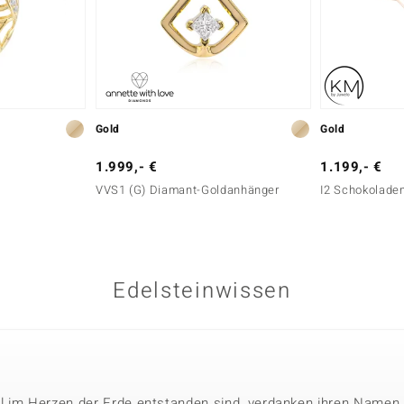
Gold
Gold
1.999,- €
1.199,- €
VVS1 (G) Diamant-Goldanhänger
I2 Schokoladen
Edelsteinwissen
l im Herzen der Erde entstanden sind, verdanken ihren Namen 