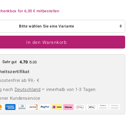
Perle
Ringgröße ermitteln
lith
Spinell
chenkbox für
6,00 €
mitbestellen
in
Zirkon
Bitte wählen Sie eine Variante
Gelb
In den Warenkorb
Sehr gut
4.70
/5.00
heitszertifikat
ostenfrei ab 99,- €
ng nach
Deutschland
innerhalb von 1-3 Tagen
ener Kundenservice