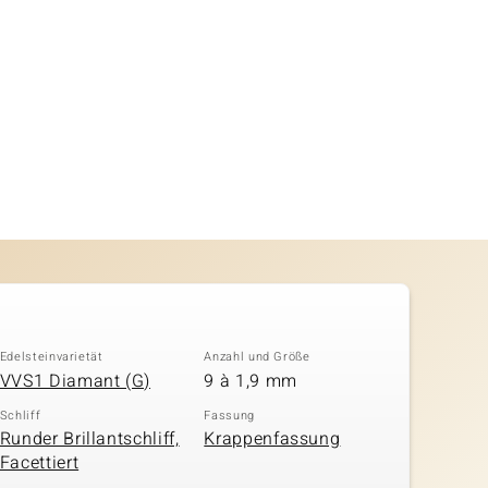
Edelsteinvarietät
Anzahl und Größe
VVS1 Diamant (G)
9 à 1,9 mm
Schliff
Fassung
Runder Brillantschliff,
Krappenfassung
Facettiert