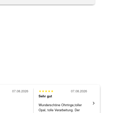
07.08.2026
★
★
★
★
★
07.08.2026
★
★
★
★
★
Sehr gut
Sehr gut
Wunderschöne Ohrringe,toller
Eine Vielf
Opal, tolle Verarbeitung. Der
sonst nirg