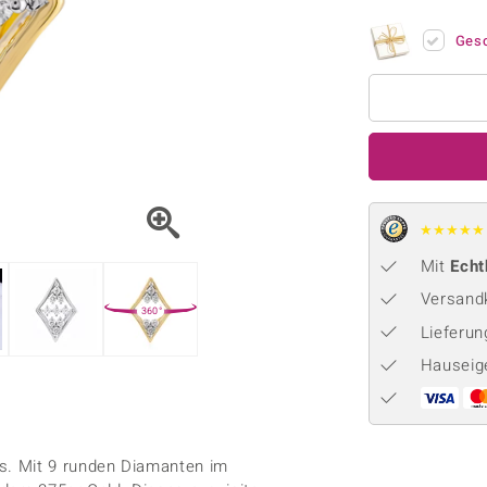
Onyx
Peridot
ns
♦ Silberhalsketten
TPC
Rhodolith
Spektro
Ges
k
♦ Silberohrringe
Trends & Classics
Türkis
Turmal
♦ Silberanhänger
Vitale Minerale
n
Platinschmuck
Blau
Grün
★
★
★
★
★
Mit
Echt
Versandk
360°
Lieferu
Hauseig
s. Mit 9 runden Diamanten im