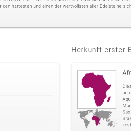
 den härtesten und einen der wertvollsten aller Edelsteine sic
Herkunft erster 
Af
Die
an 
Aqu
Morg
Sap
Bras
kos