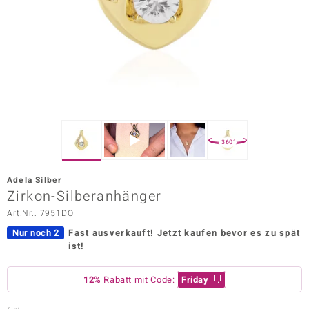
ors Edition
ana
Prince Designs
o
360°
Chic
Adela Silber
insell
Zirkon-Silberanhänger
Art.Nr.: 7951DO
n Vogue
Nur noch 2
Fast ausverkauft!
Jetzt kaufen bevor es zu spät
 Show
ist!
o Paraíso
12%
Rabatt mit Code:
Friday
Classics