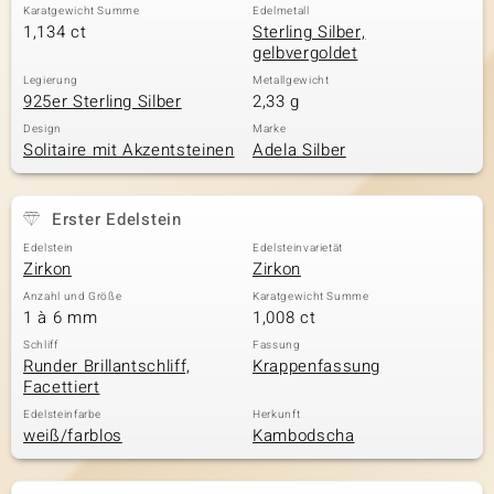
Karatgewicht Summe
Edelmetall
1,134 ct
Sterling Silber,
gelbvergoldet
Legierung
Metallgewicht
925er Sterling Silber
2,33 g
Design
Marke
Solitaire mit Akzentsteinen
Adela Silber
Erster Edelstein
Edelstein
Edelsteinvarietät
Zirkon
Zirkon
Anzahl und Größe
Karatgewicht Summe
1 à 6 mm
1,008 ct
Schliff
Fassung
Runder Brillantschliff,
Krappenfassung
Facettiert
Edelsteinfarbe
Herkunft
weiß/farblos
Kambodscha