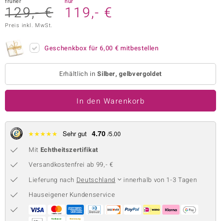
früher
nur
129,- €
119,- €
 JUWELO
Preis inkl. MwSt.
remonti
Geschenkbox für
6,00 €
mitbestellen
uca
no Collection
Erhältlich in
Silber, gelbvergoldet
ENTS BY DE MELO
In den Warenkorb
va
4.70
★
★
★
★
★
Sehr gut
/5.00
otenier
Mit
Echtheitszertifikat
 1894 Collection
Versandkostenfrei ab 99,- €
Lieferung nach
Deutschland
innerhalb von 1-3 Tagen
Hauseigener Kundenservice
ana