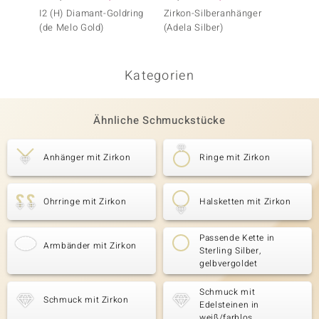
I2 (H) Diamant-Goldring
Zirkon-Silberanhänger
I3 Cha
(de Melo Gold)
(Adela Silber)
Goldri
Kategorien
Ähnliche Schmuckstücke
Anhänger mit Zirkon
Ringe mit Zirkon
Ohrringe mit Zirkon
Halsketten mit Zirkon
Passende Kette in
Armbänder mit Zirkon
Sterling Silber,
gelbvergoldet
Schmuck mit
Schmuck mit Zirkon
Edelsteinen in
weiß/farblos