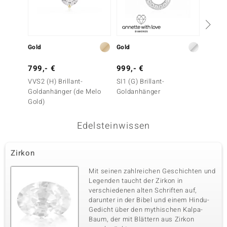
Gold
Gold
Gold
799,- €
999,- €
199,-
VVS2 (H) Brillant-
SI1 (G) Brillant-
I2 Scho
Goldanhänger (de Melo
Goldanhänger
Goldan
Gold)
Edelsteinwissen
Zirkon
Mit seinen zahlreichen Geschichten und
Legenden taucht der Zirkon in
verschiedenen alten Schriften auf,
darunter in der Bibel und einem Hindu-
Gedicht über den mythischen Kalpa-
Baum, der mit Blättern aus Zirkon