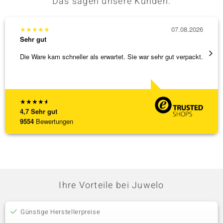
Das sagen unsere Kunden:
★
★
★
★
★
07.08.2026
★
★
★
Sehr gut
Sehr g
Die Ware kam schneller als erwartet. Sie war sehr gut verpackt.
Wunder
Steg is
[ weite
★
★
★
★
★
4,7
Sehr gut
9554
Bewertungen
Ihre Vorteile bei Juwelo
Günstige Herstellerpreise