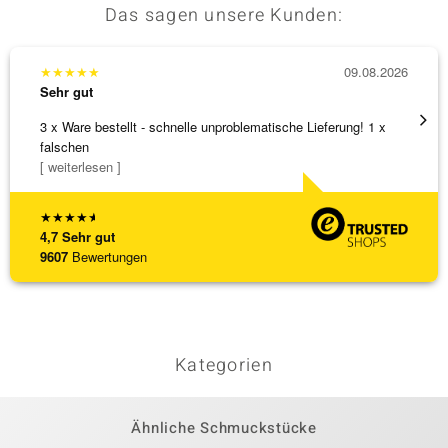
Das sagen unsere Kunden:
★
★
★
★
★
09.08.2026
★
★
★
Sehr gut
Sehr g
3 x Ware bestellt - schnelle unproblematische Lieferung! 1 x
Schöne
falschen
weiter
[ weiterlesen ]
★
★
★
★
★
4,7
Sehr gut
9607
Bewertungen
Kategorien
Ähnliche Schmuckstücke