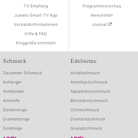
TV-Empfang
Programmvorschau
Juwelo-Smart-TV App
Newsletter
Versandinformationen
Journal
Hilfe & FAQ
Ringgröße ermitteln
Schmuck
Edelsteine
Gesamter Schmuck
Achatschmuck
Anhänger
Amethystschmuck
Armbänder
Aquamarinschmuck
Armreife
Bernsteinschmuck
Damenringe
Citrinschmuck
Diamantringe
Diamantschmuck
Goldringe
Granatschmuck
mehr
mehr