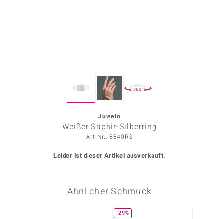
ors Edition
ana
Prince Designs
360°
o
Chic
Juwelo
Weißer Saphir-Silberring
insell
Art.Nr.: 8840RS
n Vogue
Leider ist dieser Artikel ausverkauft.
 Show
Ähnlicher Schmuck
o Paraíso
Classics
-29%