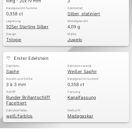
Ring - 20x19 mm
3
Karatgewicht Summe
Edelmetall
0,358 ct
Silber, platiniert
& Classics
Legierung
Metallgewicht
925er Sterling Silber
4,09 g
Minerale
Design
Marke
Trilogie
Juwelo
Erster Edelstein
Edelstein
Edelsteinvarietät
Saphir
Weißer Saphir
Anzahl und Größe
Karatgewicht Summe
3 à 3 mm
0,358 ct
Schliff
Fassung
Runder Brillantschliff,
Kanalfassung
Facettiert
Edelsteinfarbe
Herkunft
weiß/farblos
Madagaskar