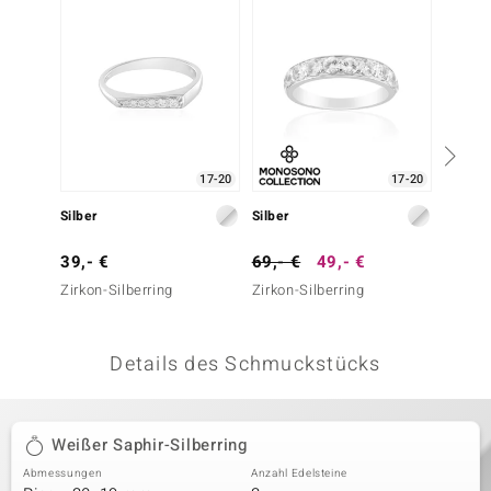
 JUWELO
remonti
uca
no Collection
17-20
17-20
ENTS BY DE MELO
Silber
Silber
Silber
va
39,- €
69,- €
49,- €
39,- 
Zirkon-Silberring
Zirkon-Silberring
Zirkon-
otenier
 1894 Collection
Details des Schmuckstücks
ana
Weißer Saphir-Silberring
Abmessungen
Anzahl Edelsteine